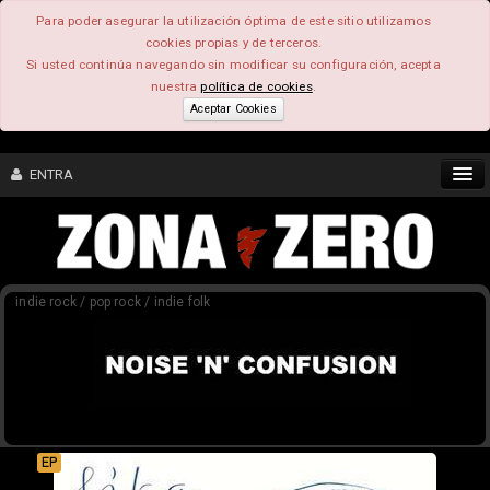
Para poder asegurar la utilización óptima de este sitio utilizamos
cookies propias y de terceros.
Si usted continúa navegando sin modificar su configuración, acepta
nuestra
política de cookies
.
Aceptar Cookies
ENTRA
CONTENIDO
indie rock / pop rock / indie folk
COMUNIDAD
FEEEDBACK
FOROS
EP