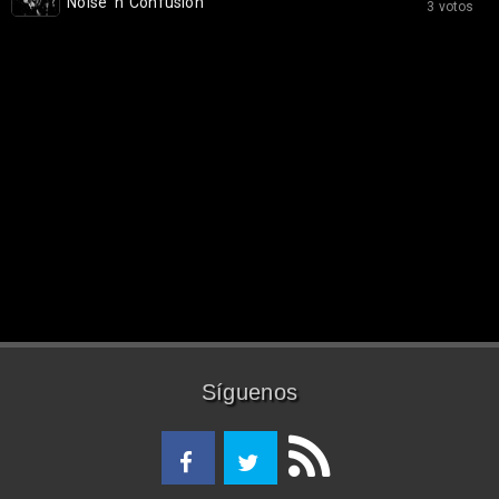
Noise 'n' Confusion
3 votos
Síguenos