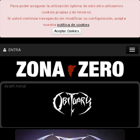
Para poder asegurar la utilización óptima de este sitio utilizamos
cookies propias y de terceros.
Si usted continúa navegando sin modificar su configuración, acepta
nuestra
política de cookies
.
Aceptar Cookies
ENTRA
CONTENIDO
death metal
COMUNIDAD
FEEEDBACK
FOROS