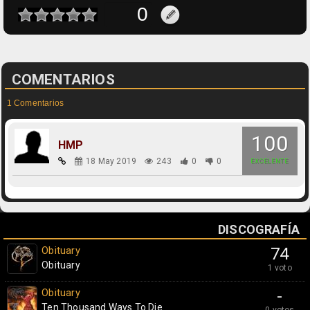
COMENTARIOS
1 Comentarios
100
HMP
18 May 2019
243
0
0
EXCELENTE
DISCOGRAFÍA
Obituary
74
Obituary
1 voto
Obituary
-
Ten Thousand Ways To Die