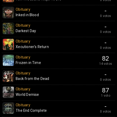
0 votos
Obituary
-
Inked in Blood
0 votos
Obituary
-
Darkest Day
0 votos
Obituary
-
Xecutioner's Return
0 votos
Obituary
82
Frozen in Time
14 votos
Obituary
-
Back from the Dead
0 votos
Obituary
87
World Demise
1 voto
Obituary
-
The End Complete
0 votos