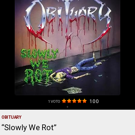
100
1
VOTO
+
OBITUARY
Slowly We Rot