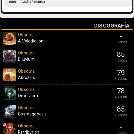
Tienen mucha técnica
DISCOGRAFÍA
Obscura
-
A Valediction
0 votos
Obscura
85
Diluvium
4 votos
Obscura
79
Akróasis
3 votos
Obscura
78
Omnivium
4 votos
Obscura
85
Cosmogenesis
7 votos
Obscura
-
Retribution
0 votos