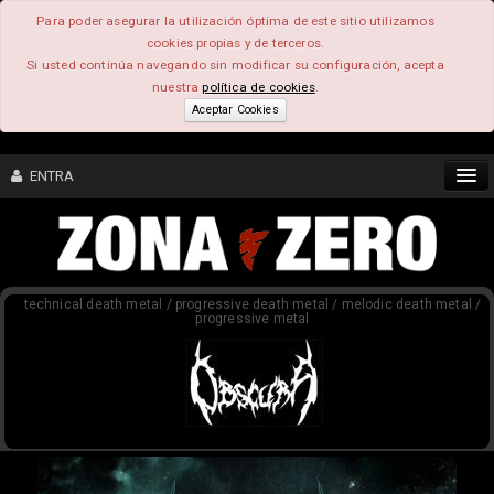
Para poder asegurar la utilización óptima de este sitio utilizamos
cookies propias y de terceros.
Si usted continúa navegando sin modificar su configuración, acepta
nuestra
política de cookies
.
Aceptar Cookies
ENTRA
CONTENIDO
technical death metal / progressive death metal / melodic death metal /
COMUNIDAD
progressive metal
FEEEDBACK
FOROS