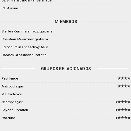
08. A Transcendental Serenade
09. Aevum
MIEMBROS
Steffen Kummerer: voz, guitarra
Christian Müenzner: guitarra
Jeroen Paul Thesseling: bajo
Hannes Grossmann: batería
GRUPOS RELACIONADOS
Pestilence
Antropofagus
Malevolence
Necrophagist
Beyond Creation
Exocrine