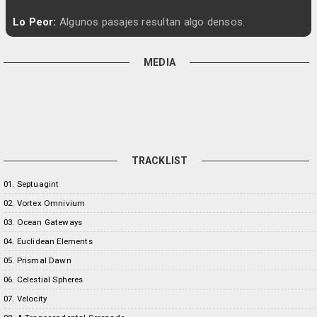
Lo Peor:
Algunos pasajes resultan algo densos.
MEDIA
TRACKLIST
01. Septuagint
02. Vortex Omnivium
03. Ocean Gateways
04. Euclidean Elements
05. Prismal Dawn
06. Celestial Spheres
07. Velocity