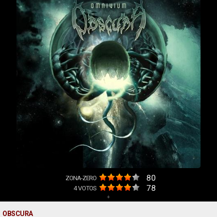
80
ZONA-ZERO
78
4
VOTOS
+
OBSCURA