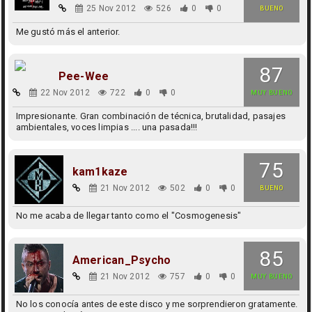
25 Nov 2012
526
0
0
BUENO
Me gustó más el anterior.
87
Pee-Wee
22 Nov 2012
722
0
0
MUY BUENO
Impresionante. Gran combinación de técnica, brutalidad, pasajes
ambientales, voces limpias .... una pasada!!!
75
kam1kaze
21 Nov 2012
502
0
0
BUENO
No me acaba de llegar tanto como el "Cosmogenesis"
85
American_Psycho
21 Nov 2012
757
0
0
MUY BUENO
No los conocía antes de este disco y me sorprendieron gratamente.