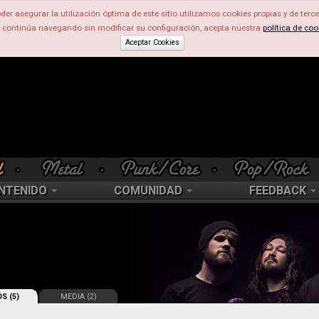
der asegurar la utilización óptima de este sitio utilizamos cookies propias y de terce
d continúa navegando sin modificar su configuración, acepta nuestra
política de coo
Aceptar Cookies
NTENIDO
COMUNIDAD
FEEDBACK
S (5)
MEDIA (2)