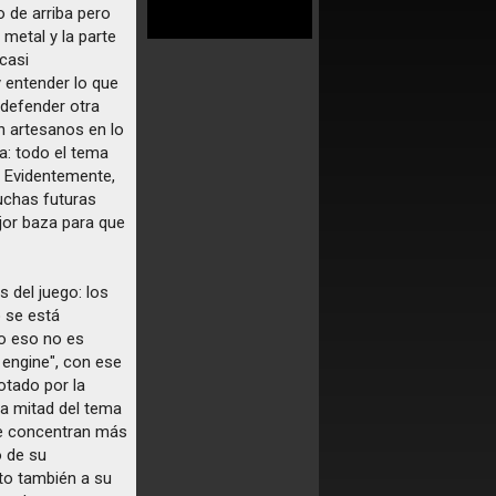
 de arriba pero
metal y la parte
casi
 y entender lo que
 defender otra
on artesanos en lo
la: todo el tema
. Evidentemente,
uchas futuras
jor baza para que
s del juego: los
o se está
ro eso no es
 engine", con ese
otado por la
la mitad del tema
se concentran más
o de su
ito también a su