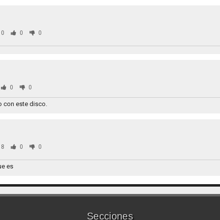
10
0
0
0
0
 con este disco.
58
0
0
ue es
Secciones