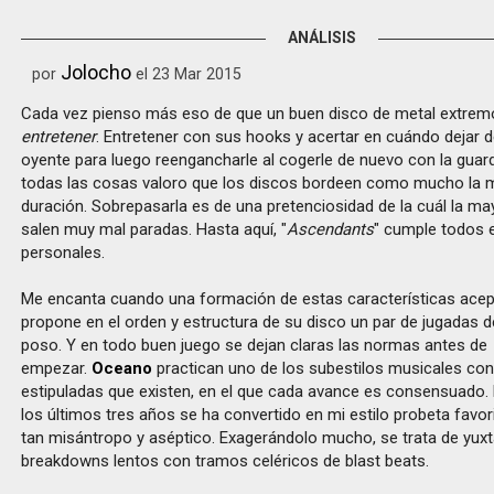
ANÁLISIS
Jolocho
por
el 23 Mar 2015
Cada vez pienso más eso de que un buen disco de metal extre
entretener
. Entretener con sus hooks y acertar en cuándo dejar 
oyente para luego reengancharle al cogerle de nuevo con la guard
todas las cosas valoro que los discos bordeen como mucho la 
duración. Sobrepasarla es de una pretenciosidad de la cuál la m
salen muy mal paradas. Hasta aquí, "
Ascendants
" cumple todos 
personales.
Me encanta cuando una formación de estas características acept
propone en el orden y estructura de su disco un par de jugadas d
poso. Y en todo buen juego se dejan claras las normas antes de
empezar.
Oceano
practican uno de los subestilos musicales con
estipuladas que existen, en el que cada avance es consensuado.
los últimos tres años se ha convertido en mi estilo probeta favorito
tan misántropo y aséptico. Exagerándolo mucho, se trata de yux
breakdowns lentos con tramos celéricos de blast beats.