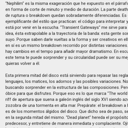
"Nephilim" es la misma exageración que he expuesto en el párrafo
en forma de corte de minuto y medio de duración. La parte death 
de ruptura o breakdown quedan sobradamente diferenciadas. Es 
ejemplificante del estilo que practican: el código para interpretar
está por venir en la escucha. "Transient Gateways" me sirve para
idea, ésta extrapolable a la trayectoria de la banda: esta gente s
suyo. Porque saben darle vueltas a la forma y ser creativos en el
en sí es un mismo breakdown recorrido por distintas variaciones
hay cambios en el tempo para añadir mayor dramatismo. En esc
este tema te puede sorprender y su circularidad puede ser su me
quieras volver a él.
Esta primera mitad del disco está sirviendo para repasar las regla
lenguajes, los matices, los adornos y las posibles variaciones. N
buscando sorprender en la estructura de las composiciones. Pe
óbice para que disfrutes. Porque eso es lo que marca "The world
riff de apertura que suena a galeón inglés del siglo XVI siendo az
zozobra de una tormenta en alta mar. Prepárate: el breakdown a 
es de los momentos álgidos del disco. Que dicho sea de paso, 
en la segunda mitad del mismo. "Dead planet" hereda el propósit
predecesor, y entretiene de manera inmediata y complaciente. Oj