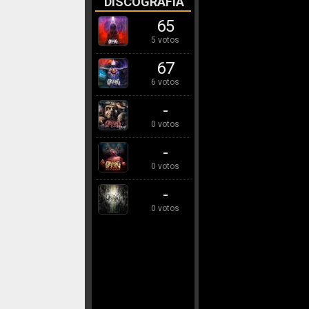
DISCOGRAFÍA
65
5 votos
67
6 votos
-
0 votos
-
0 votos
-
0 votos