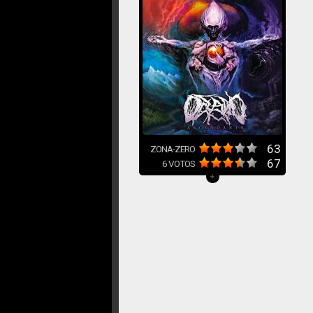
63
ZONA-ZERO
67
6
VOTOS
+