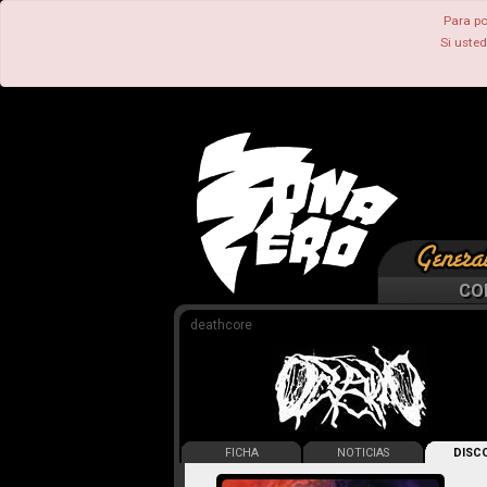
Para po
Si uste
CO
deathcore
FICHA
NOTICIAS
DISCO