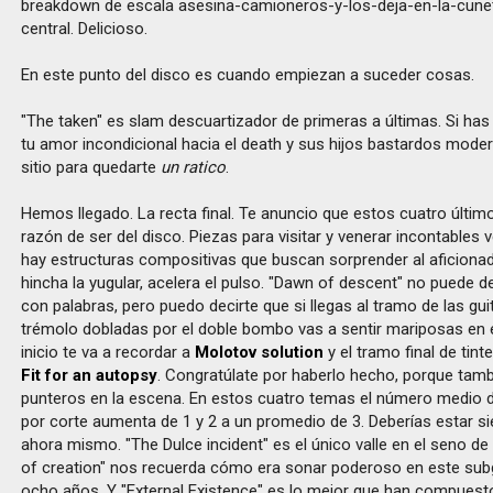
breakdown de escala asesina-camioneros-y-los-deja-en-la-cune
central. Delicioso.
En este punto del disco es cuando empiezan a suceder cosas.
"The taken" es slam descuartizador de primeras a últimas. Si has 
tu amor incondicional hacia el death y sus hijos bastardos mode
sitio para quedarte
un ratico
.
Hemos llegado. La recta final. Te anuncio que estos cuatro últi
razón de ser del disco. Piezas para visitar y venerar incontables 
hay estructuras compositivas que buscan sorprender al aficionado
hincha la yugular, acelera el pulso. "Dawn of descent" no puede de
con palabras, pero puedo decirte que si llegas al tramo de las gu
trémolo dobladas por el doble bombo vas a sentir mariposas en
inicio te va a recordar a
Molotov solution
y el tramo final de tint
Fit for an autopsy
. Congratúlate por haberlo hecho, porque tam
punteros en la escena. En estos cuatro temas el número medio
por corte aumenta de 1 y 2 a un promedio de 3. Deberías estar s
ahora mismo. "The Dulce incident" es el único valle en el seno de
of creation" nos recuerda cómo era sonar poderoso en este su
ocho años. Y "External Existence" es lo mejor que han compuest