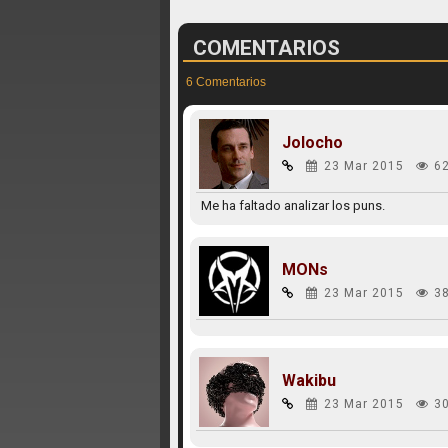
COMENTARIOS
6 Comentarios
Jolocho
23 Mar 2015
6
Me ha faltado analizar los puns.
MONs
23 Mar 2015
3
Wakibu
23 Mar 2015
3