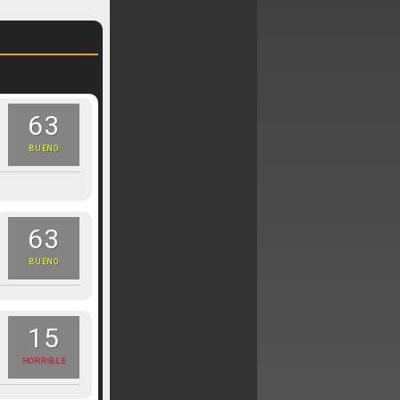
63
BUENO
63
BUENO
15
HORRIBLE