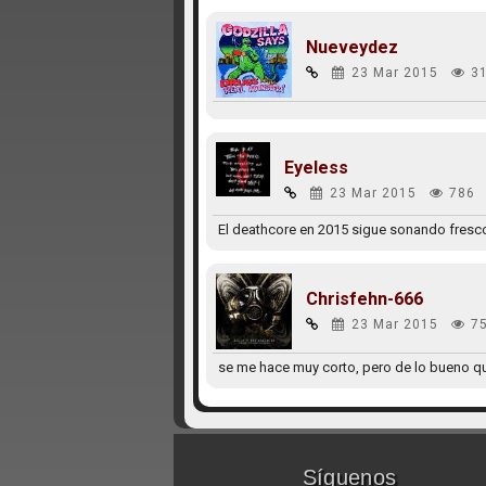
Nueveydez
23 Mar 2015
3
Eyeless
23 Mar 2015
786
El deathcore en 2015 sigue sonando fresco
Chrisfehn-666
23 Mar 2015
7
se me hace muy corto, pero de lo bueno q
Síguenos