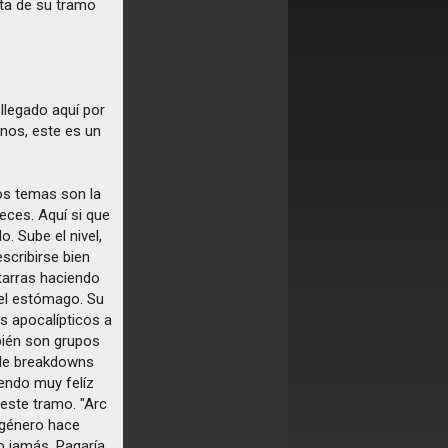
ta de su tramo
llegado aquí por
rnos, este es un
mos temas son la
veces. Aquí si que
. Sube el nivel,
scribirse bien
itarras haciendo
 el estómago. Su
es apocalípticos a
bién son grupos
 de breakdowns
iendo muy felíz
 este tramo. "Arc
bgénero hace
o jamás. Pagaría