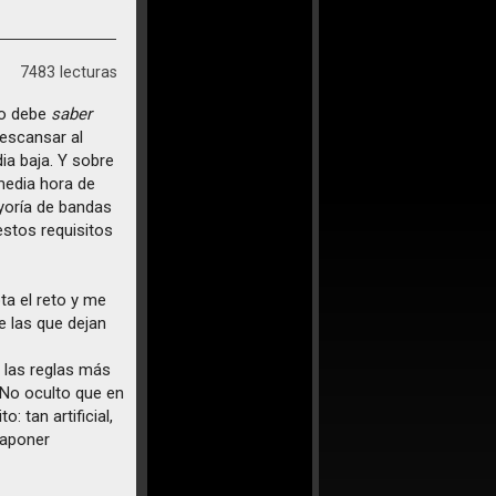
7483 lecturas
mo debe
saber
descansar al
ia baja. Y sobre
media hora de
ayoría de bandas
estos requisitos
a el reto y me
e las que dejan
 las reglas más
 No oculto que en
: tan artificial,
taponer