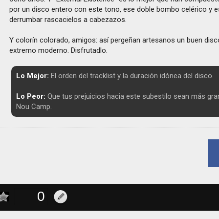
por un disco entero con este tono, ese doble bombo celérico y 
derrumbar rascacielos a cabezazos.
Y colorín colorado, amigos: así pergeñan artesanos un buen disc
extremo moderno. Disfrutadlo.
Lo Mejor:
El orden del tracklist y la duración idónea del disco.
Lo Peor:
Que tus prejuicios hacia este subestilo sean más gra
Nou Camp.