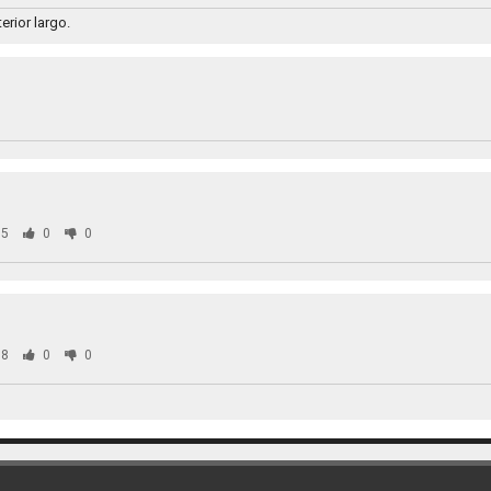
rior largo.
5
0
0
8
0
0