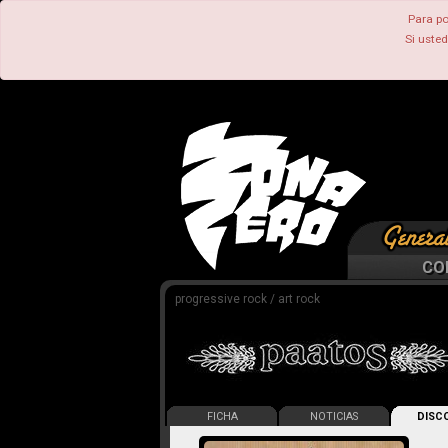
Para po
Si uste
CO
progressive rock / art rock
FICHA
NOTICIAS
DISCO