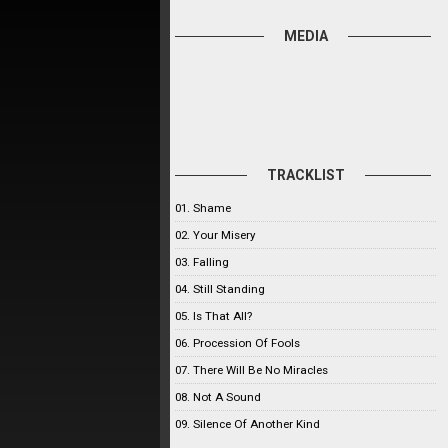
MEDIA
TRACKLIST
01. Shame
02. Your Misery
03. Falling
04. Still Standing
05. Is That All?
06. Procession Of Fools
07. There Will Be No Miracles
08. Not A Sound
09. Silence Of Another Kind