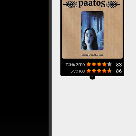
83
ZONA-ZERO
86
5
VOTOS
+