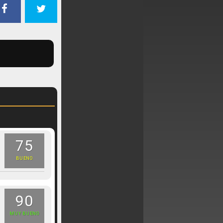
75
BUENO
90
MUY BUENO