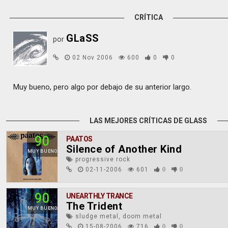
CRÍTICA
GLaSS
por
02 Nov 2006
600
0
0
Muy bueno, pero algo por debajo de su anterior largo.
LAS MEJORES CRÍTICAS DE GLASS
90
PAATOS
Silence of Another Kind
MUY BUENO
progressive rock
02-11-2006
601
0
0
90
UNEARTHLY TRANCE
The Trident
MUY BUENO
sludge metal, doom metal
15-08-2006
716
0
0