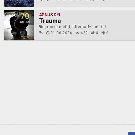
70
AGNUS DEI
Trauma
BUENO
groove metal, alternative metal
01-06-2006
622
0
0