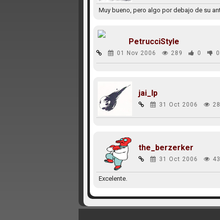
Muy bueno, pero algo por debajo de su ante
PetrucciStyle
01 Nov 2006
289
0
0
jai_lp
31 Oct 2006
28
the_berzerker
31 Oct 2006
43
Excelente.