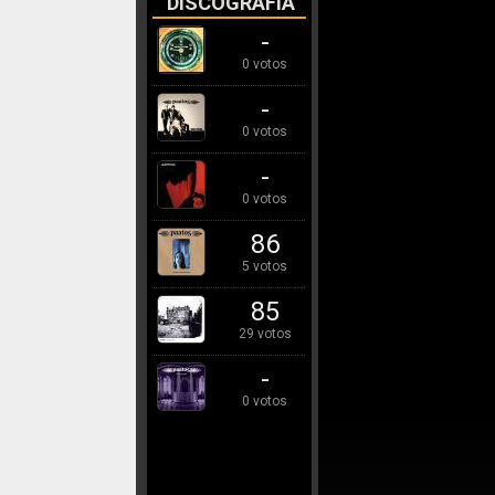
DISCOGRAFÍA
-
0 votos
-
0 votos
-
0 votos
86
5 votos
85
29 votos
-
0 votos