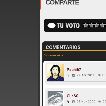
COMPARTE
COMENTARIOS
5 Comentarios
Pachi67
29 Abr 2012
25
GLaSS
02 Nov 2006
6