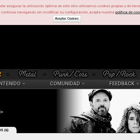
der asegurar la utilización óptima de este sitio utilizamos cookies propias y de terce
d continúa navegando sin modificar su configuración, acepta nuestra
política de coo
Aceptar Cookies
NTENIDO
COMUNIDAD
FEEDBACK
S (6)