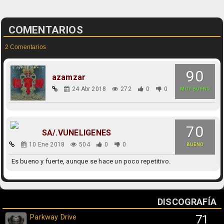
COMENTARIOS
2 Comentarios
90
azamzar
24 Abr 2018
272
0
0
MUY BUENO
70
SA/.VUNELIGENES
10 Ene 2018
504
0
0
BUENO
Es bueno y fuerte, aunque se hace un poco repetitivo.
DISCOGRAFÍA
Parkway Drive
71