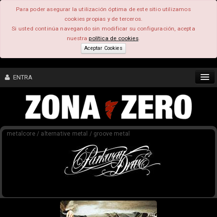
Para poder asegurar la utilización óptima de este sitio utilizamos
cookies propias y de terceros.
Si usted continúa navegando sin modificar su configuración, acepta
nuestra
política de cookies
.
Aceptar Cookies
ENTRA
CONTENIDO
metalcore / alternative metal / groove metal
COMUNIDAD
FEEEDBACK
FOROS