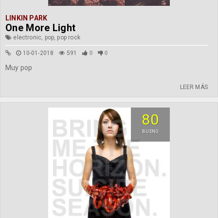
LINKIN PARK
One More Light
electronic, pop, pop rock
10-01-2018
591
0
0
Muy pop
LEER MÁS
80
BUENO