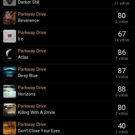
Darker Still
11 votos
Parkway Drive
80
Reverence
2 votos
Parkway Drive
67
Ire
18 votos
Parkway Drive
86
Atlas
7 votos
Parkway Drive
87
Deep Blue
5 votos
Parkway Drive
88
Horizons
6 votos
Parkway Drive
80
Killing With A Smile
2 votos
Parkway Drive
40
Don't Close Your Eyes
2 votos