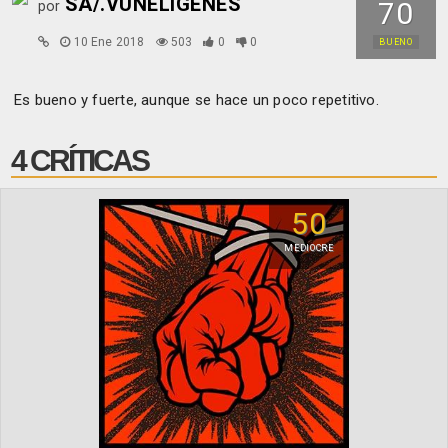
SA/.VUNELIGENES
70
por
10 Ene 2018
503
0
0
BUENO
Es bueno y fuerte, aunque se hace un poco repetitivo.
4 CRÍTICAS
50
MEDIOCRE