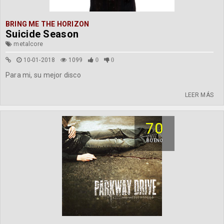
BRING ME THE HORIZON
Suicide Season
metalcore
10-01-2018
1099
0
0
Para mi, su mejor disco
LEER MÁS
70
BUENO