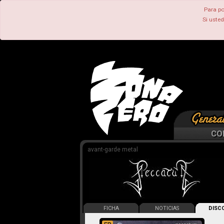
Para po
Si uste
CO
avant-garde metal
FICHA
NOTICIAS
DISCO