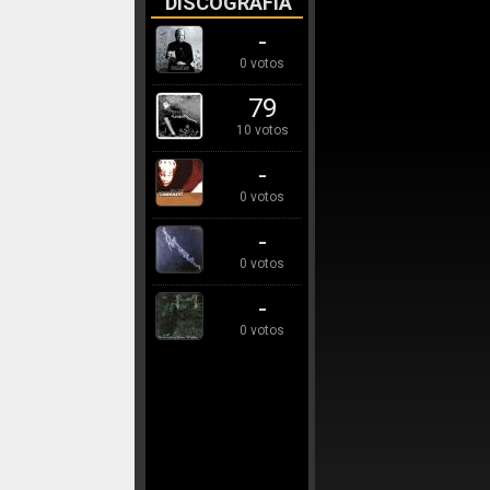
DISCOGRAFÍA
-
0 votos
79
10 votos
-
0 votos
-
0 votos
-
0 votos