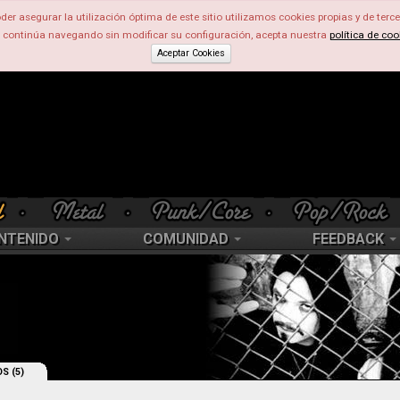
der asegurar la utilización óptima de este sitio utilizamos cookies propias y de terce
d continúa navegando sin modificar su configuración, acepta nuestra
política de coo
Aceptar Cookies
NTENIDO
COMUNIDAD
FEEDBACK
S (5)