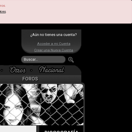
ros.
kies
.
¿Aún no tienes una cuenta?
Acceder a mi Cuenta
Crear una Nueva Cuenta
FOROS