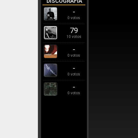
DISCOGRAFÍA
-
0 votos
79
10 votos
-
0 votos
-
0 votos
-
0 votos