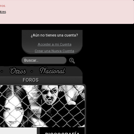
ros.
kies
.
¿Aún no tienes una cuenta?
Acceder a mi Cuenta
Crear una Nueva Cuenta
FOROS