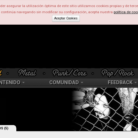
der asegurar la utilización óptima de este sitio utilizamos cookies propias y de terce
d continúa navegando sin modificar su configuración, acepta nuestra
política de coo
Aceptar Cookies
NTENIDO
COMUNIDAD
FEEDBACK
S (5)