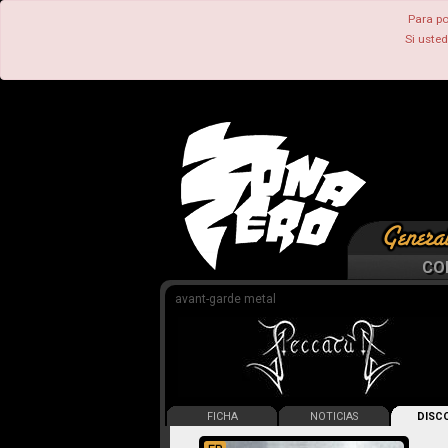
Para po
Si uste
CO
avant-garde metal
FICHA
NOTICIAS
DISCO