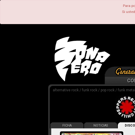
Para po
Si uste
CO
alternative rock / funk rock / pop rock / funk metal
FICHA
NOTICIAS
DISCO