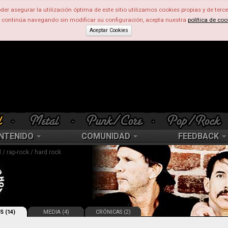
der asegurar la utilización óptima de este sitio utilizamos cookies propias y de terce
d continúa navegando sin modificar su configuración, acepta nuestra
política de coo
Aceptar Cookies
NTENIDO
COMUNIDAD
FEEDBACK
 / rap-rock / hard rock
S (14)
MEDIA (4)
CRÓNICAS (2)