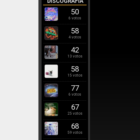
DISCOGRAFÍA
50
6 votos
58
4 votos
42
13 votos
58
15 votos
77
6 votos
67
25 votos
68
59 votos