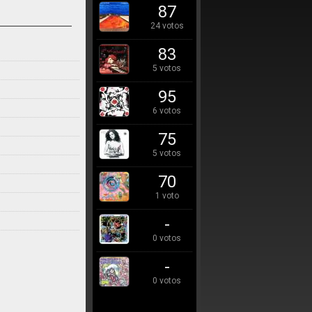
87
24 votos
83
5 votos
95
6 votos
75
5 votos
70
1 voto
-
0 votos
-
0 votos