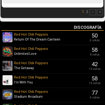
1
2
›
»
DISCOGRAFÍA
Red Hot Chili Peppers
50
Return Of The Dream Canteen
6 votos
Red Hot Chili Peppers
58
Unlimited Love
4 votos
Red Hot Chili Peppers
42
The Getaway
13 votos
Red Hot Chili Peppers
58
I'm With You
15 votos
Red Hot Chili Peppers
77
Stadium Arcadium
6 votos