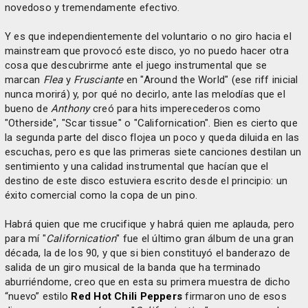
novedoso y tremendamente efectivo.
Y es que independientemente del voluntario o no giro hacia el
mainstream que provocó este disco, yo no puedo hacer otra
cosa que descubrirme ante el juego instrumental que se
marcan
Flea
y
Frusciante
en "Around the World" (ese riff inicial
nunca morirá) y, por qué no decirlo, ante las melodías que el
bueno de
Anthony
creó para hits imperecederos como
"Otherside", "Scar tissue" o "Californication". Bien es cierto que
la segunda parte del disco flojea un poco y queda diluida en las
escuchas, pero es que las primeras siete canciones destilan un
sentimiento y una calidad instrumental que hacían que el
destino de este disco estuviera escrito desde el principio: un
éxito comercial como la copa de un pino.
Habrá quien que me crucifique y habrá quien me aplauda, pero
para mí "
Californication
" fue el último gran álbum de una gran
década, la de los 90, y que si bien constituyó el banderazo de
salida de un giro musical de la banda que ha terminado
aburriéndome, creo que en esta su primera muestra de dicho
“nuevo” estilo
Red Hot Chili Peppers
firmaron uno de esos