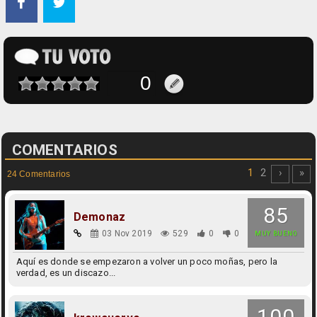
COMENTARIOS
1
2
›
»
24 Comentarios
85
Demonaz
03 Nov 2019
529
0
0
MUY BUENO
Aquí es donde se empezaron a volver un poco moñas, pero la
verdad, es un discazo...
100