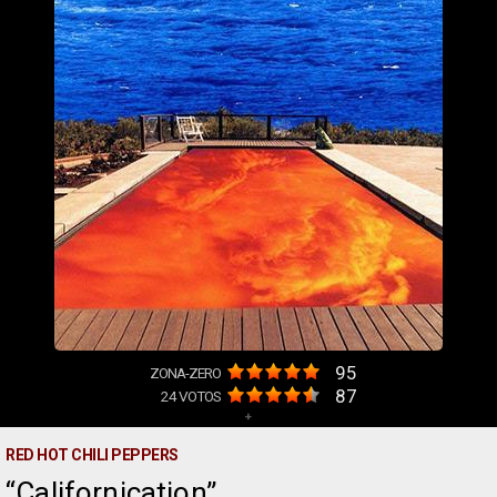
95
ZONA-ZERO
87
24
VOTOS
+
RED HOT CHILI PEPPERS
Californication