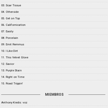
03. Scar Tissue
04. Otherside
05. Get on Top
06. Californication
07. Easily
08. Porcelain
09. Emit Remmus
10. I Like Dirt
11. This Velvet Glove
12. Savior
13. Purple Stain
14. Right on Time
15. Road Trippin'
MIEMBROS
Anthony Kiedis: voz