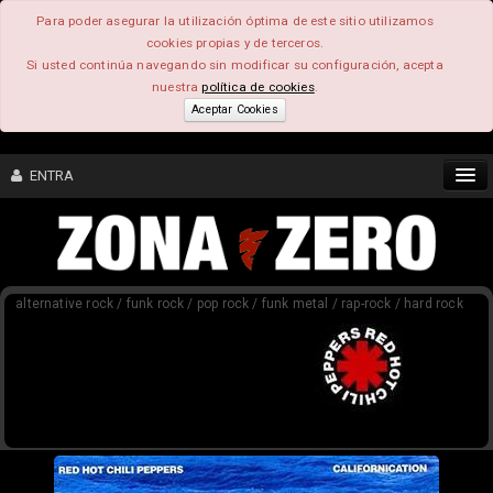
Para poder asegurar la utilización óptima de este sitio utilizamos
cookies propias y de terceros.
Si usted continúa navegando sin modificar su configuración, acepta
nuestra
política de cookies
.
Aceptar Cookies
ENTRA
CONTENIDO
alternative rock / funk rock / pop rock / funk metal / rap-rock / hard rock
COMUNIDAD
FEEEDBACK
FOROS