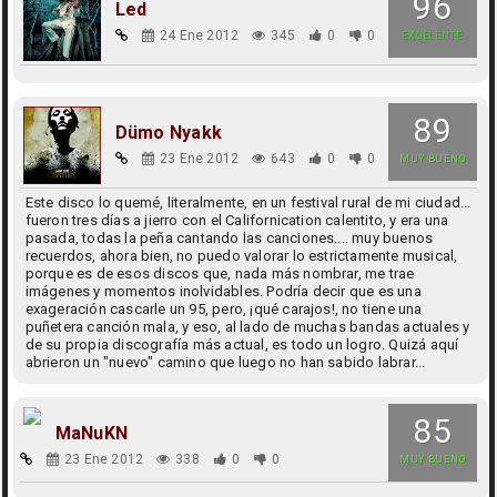
96
Led
24 Ene 2012
345
0
0
EXCELENTE
89
Dümo Nyakk
23 Ene 2012
643
0
0
MUY BUENO
Este disco lo quemé, literalmente, en un festival rural de mi ciudad...
fueron tres días a jierro con el Californication calentito, y era una
pasada, todas la peña cantando las canciones.... muy buenos
recuerdos, ahora bien, no puedo valorar lo estrictamente musical,
porque es de esos discos que, nada más nombrar, me trae
imágenes y momentos inolvidables. Podría decir que es una
exageración cascarle un 95, pero, ¡qué carajos!, no tiene una
puñetera canción mala, y eso, al lado de muchas bandas actuales y
de su propia discografía más actual, es todo un logro. Quizá aquí
abrieron un "nuevo" camino que luego no han sabido labrar...
85
MaNuKN
23 Ene 2012
338
0
0
MUY BUENO