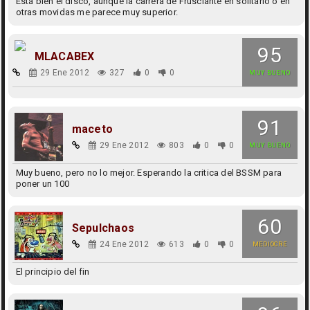
Está bien el disco, aunque la carrera de Frusciante en solitario o en
otras movidas me parece muy superior.
95
MLACABEX
29 Ene 2012
327
0
0
MUY BUENO
91
maceto
29 Ene 2012
803
0
0
MUY BUENO
Muy bueno, pero no lo mejor. Esperando la critica del BSSM para
poner un 100
60
Sepulchaos
24 Ene 2012
613
0
0
MEDIOCRE
El principio del fin