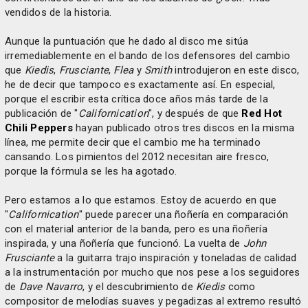
vendidos de la historia.
Aunque la puntuación que he dado al disco me sitúa
irremediablemente en el bando de los defensores del cambio
que
Kiedis
,
Frusciante
,
Flea
y
Smith
introdujeron en este disco,
he de decir que tampoco es exactamente así. En especial,
porque el escribir esta crítica doce años más tarde de la
publicación de "
Californication
", y después de que
Red Hot
Chili Peppers
hayan publicado otros tres discos en la misma
línea, me permite decir que el cambio me ha terminado
cansando. Los pimientos del 2012 necesitan aire fresco,
porque la fórmula se les ha agotado.
Pero estamos a lo que estamos. Estoy de acuerdo en que
"
Californication
" puede parecer una ñoñería en comparación
con el material anterior de la banda, pero es una ñoñería
inspirada, y una ñoñería que funcionó. La vuelta de
John
Frusciante
a la guitarra trajo inspiración y toneladas de calidad
a la instrumentación por mucho que nos pese a los seguidores
de
Dave Navarro
, y el descubrimiento de
Kiedis
como
compositor de melodías suaves y pegadizas al extremo resultó