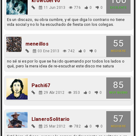
krowcuervo
11 Jun 2013
776
0
0
EXCELENTE
Es un discazo, su obra cumbre, y el que diga lo contrario no tiene
vida social y no lo ha escuchado de fiesta con los colegas.
55
meneillos
03 Ene 2013
742
0
0
MEDIOCRE
no sé si es por lo que se ha ido quemando por todos los lados o
qué, pero la mera idea de re-escuchar este disco me satura
85
Pachi67
29 Abr 2012
353
0
0
MUY BUENO
57
LlaneroSolitario
25 Mar 2012
782
0
0
MEDIOCRE