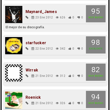
95
Maynard_James
23 Ene 2012
626
0
0
MUY BUENO
El mejor de su discografía.
98
starfucker
22 Ene 2012
342
0
0
EXCELENTE
82
Wirrak
21 Ene 2012
312
0
0
MUY BUENO
94
Roenick
21 Ene 2012
326
0
0
MUY BUENO