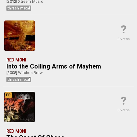
[2012]
Xtreem Music
thrash metal
?
0 votos
REDIMONI
Into the Coiling Arms of Mayhem
[2008]
Witches Brew
thrash metal
EP
?
0 votos
REDIMONI