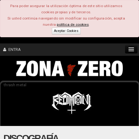
Para poder asegurar la utilización óptima de este sitio utilizamos
cookies propias y de terceros.
Si usted continúa navegando sin modificar su configuración, acepta
nuestra
política de cookies
.
Aceptar Cookies
ENTRA
CONTENIDO
thrash metal
COMUNIDAD
FEEEDBACK
FOROS
DISCOGRAFÍA