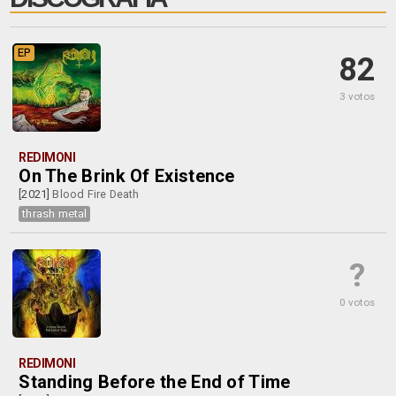
EP
82
3 votos
REDIMONI
On The Brink Of Existence
[2021]
Blood Fire Death
thrash metal
?
0 votos
REDIMONI
Standing Before the End of Time