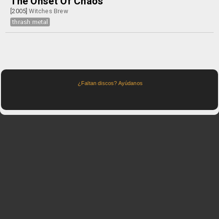
The Onset Of Chaos
[2005]
Witches Brew
thrash metal
¿Faltan discos? Ayúdanos