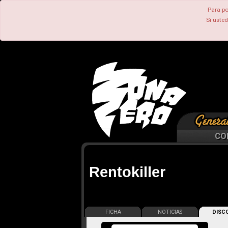
Para po
Si uste
CO
Rentokiller
FICHA
NOTICIAS
DISCO