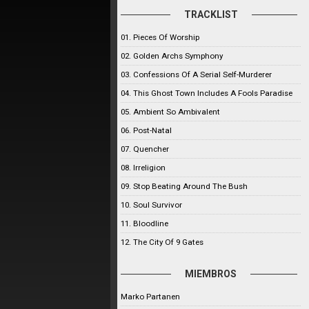
TRACKLIST
01. Pieces Of Worship
02. Golden Archs Symphony
03. Confessions Of A Serial Self-Murderer
04. This Ghost Town Includes A Fools Paradise
05. Ambient So Ambivalent
06. Post-Natal
07. Quencher
08. Irreligion
09. Stop Beating Around The Bush
10. Soul Survivor
11. Bloodline
12. The City Of 9 Gates
MIEMBROS
Marko Partanen