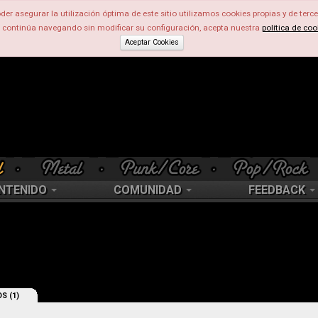
der asegurar la utilización óptima de este sitio utilizamos cookies propias y de terce
d continúa navegando sin modificar su configuración, acepta nuestra
política de coo
Aceptar Cookies
NTENIDO
COMUNIDAD
FEEDBACK
S (1)