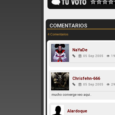
COMENTARIOS
4 Comentarios
NaYaDe
05 Sep 2005
19
Chrisfehn-666
05 Sep 2005
29
mucho converge veo aqui..
Alardoque