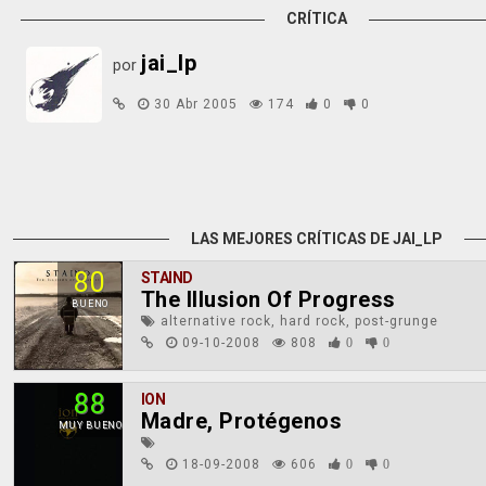
CRÍTICA
jai_lp
por
30 Abr 2005
174
0
0
LAS MEJORES CRÍTICAS DE JAI_LP
80
STAIND
The Illusion Of Progress
BUENO
alternative rock, hard rock, post-grunge
09-10-2008
808
0
0
88
ION
Madre, Protégenos
MUY BUENO
18-09-2008
606
0
0