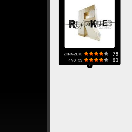
78
ZONA-ZERO
83
4
VOTOS
+