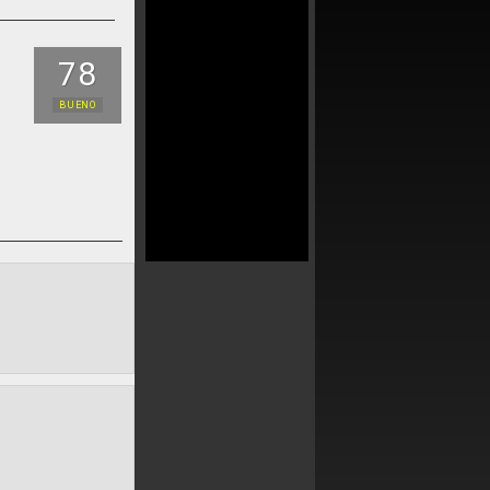
78
BUENO