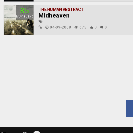
85
THE HUMAN ABSTRACT
Midheaven
MUY BUENO
04-09-2008
675
0
0