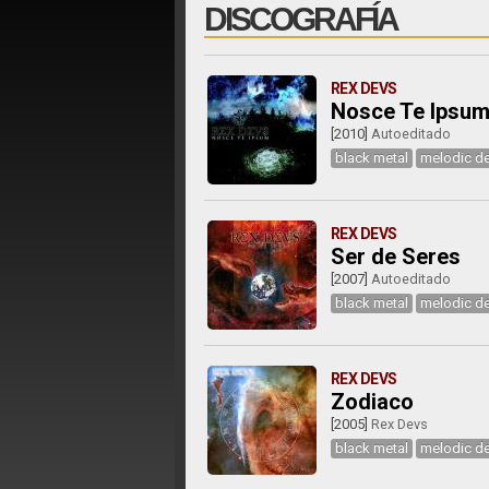
DISCOGRAFÍA
REX DEVS
Nosce Te Ipsu
[2010]
Autoeditado
black metal
melodic de
REX DEVS
Ser de Seres
[2007]
Autoeditado
black metal
melodic de
REX DEVS
Zodiaco
[2005]
Rex Devs
black metal
melodic de