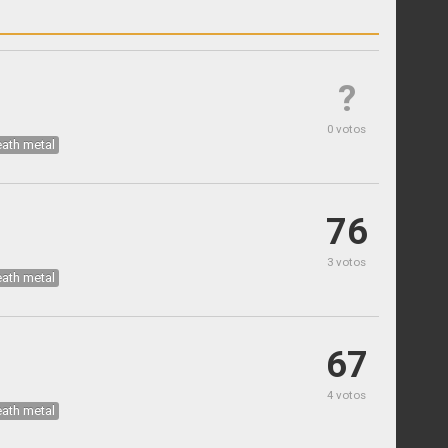
?
m
0 votos
ath metal
76
3 votos
ath metal
67
4 votos
ath metal