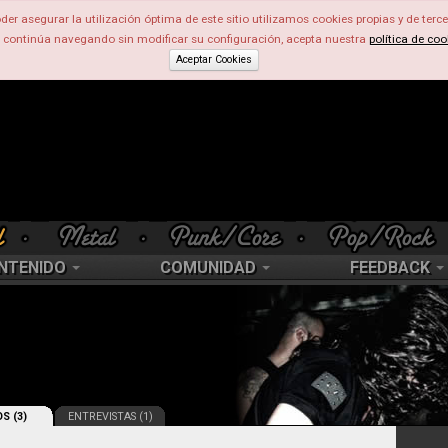
der asegurar la utilización óptima de este sitio utilizamos cookies propias y de terce
d continúa navegando sin modificar su configuración, acepta nuestra
política de coo
Aceptar Cookies
NTENIDO
COMUNIDAD
FEEDBACK
S (3)
ENTREVISTAS (1)