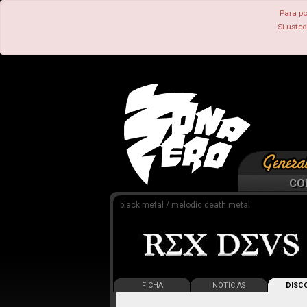
Para po
Si uste
CO
black metal / melodic death metal
FICHA
NOTICIAS
DISCO