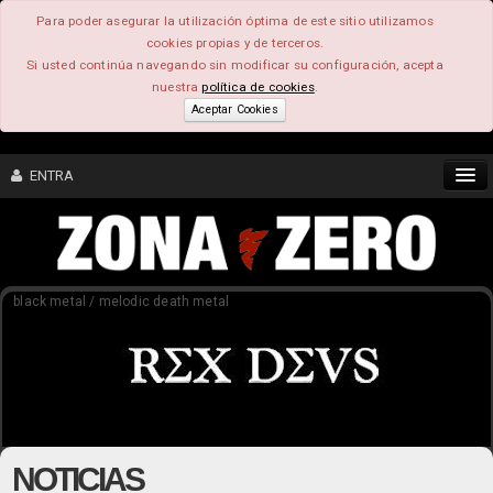
Para poder asegurar la utilización óptima de este sitio utilizamos
cookies propias y de terceros.
Si usted continúa navegando sin modificar su configuración, acepta
nuestra
política de cookies
.
Aceptar Cookies
ENTRA
CONTENIDO
black metal / melodic death metal
COMUNIDAD
FEEEDBACK
FOROS
NOTICIAS