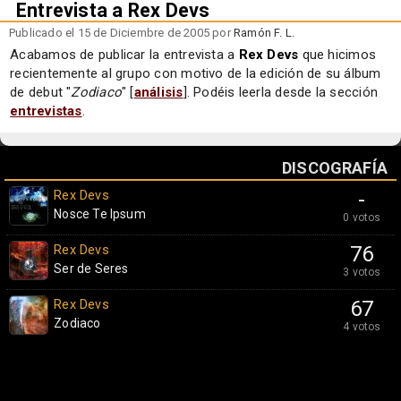
Entrevista a Rex Devs
Publicado el 15 de Diciembre de 2005 por
Ramón F. L.
Acabamos de publicar la entrevista a
Rex Devs
que hicimos
recientemente al grupo con motivo de la edición de su álbum
de debut "
Zodiaco
" [
análisis
]. Podéis leerla desde la sección
entrevistas
.
DISCOGRAFÍA
Rex Devs
-
Nosce Te Ipsum
0 votos
Rex Devs
76
Ser de Seres
3 votos
Rex Devs
67
Zodiaco
4 votos