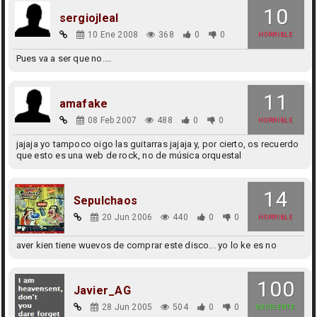
10
sergiojleal
10 Ene 2008
368
0
0
HORRIBLE
Pues va a ser que no....
11
amafake
08 Feb 2007
488
0
0
HORRIBLE
jajaja yo tampoco oigo las guitarras jajaja y, por cierto, os recuerdo
que esto es una web de rock, no de música orquestal
14
Sepulchaos
20 Jun 2006
440
0
0
HORRIBLE
aver kien tiene wuevos de comprar este disco... yo lo ke es no
100
Javier_AG
28 Jun 2005
504
0
0
EXCELENTE