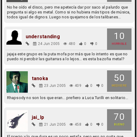
No he oído el disco, pero me apetecía dar por saco al palurdo que
pregunta si algo es metal. Como si no hubiera más tipos de música,
todos igual de dignos. Luego nos quejamos de los talibanes...
10
understanding
24 Jun 2005
480
0
0
HORRIBLE
jajaja este grupo es la puta mofa por más que lo intento es que no
puedo ni percibir las guitarras a lo lejos... es esta bazofia metal?
50
tanoka
23 Jun 2005
409
0
0
MEDIOCRE
Rhapsody no son los que eran... prefiero a Luca Turilli en solitario...
70
jai_lp
21 Jun 2005
458
0
0
BUENO
El precio y lo que dura es un poco estafa, pero eso no quita que