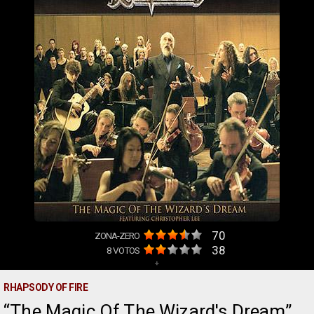
70
ZONA-ZERO
38
8
VOTOS
+
RHAPSODY OF FIRE
The Magic Of The Wizard's Dream