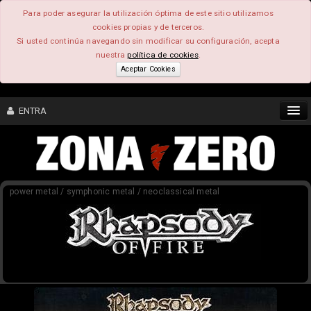
Para poder asegurar la utilización óptima de este sitio utilizamos
cookies propias y de terceros.
Si usted continúa navegando sin modificar su configuración, acepta
nuestra
política de cookies
.
Aceptar Cookies
ENTRA
CONTENIDO
power metal / symphonic metal / neoclassical metal
COMUNIDAD
FEEEDBACK
FOROS