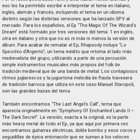
eso les ha permitido escribir e interpretar el tema en italiano,
inglés, alemán y francés, incluyendo el tema en un idioma
distinto según las distintas versiones que ha lanzado SPV al
mercado. Para los españoles, el Ep “The Magic Of The Wizard’s
Dream” está formado por tres versiones del tema: 1 en inglés,
otra en italiano y otra que no es ni más ni menos la versión de
álbum. Para acabar de rematar el Ep, Rhapsody incluye “Lo
Specchio d’Argento”, un tema inédito que retoma el lado más
medievalista del grupo, utilizando a parte de una percusión
simple instrumentos musicales más propios del folk de
tradición medieval que de una banda de metal. Los contagiosos
ritmos juglarescos y la juguetona melodía de flauta travesera
de tradición barroca que utiliza en este caso Manuel Staropoli,
son las grandes bazas del tema.
También encontramos “The Last Angel’s Call”, tema que
aparecía originalmente en “Symphony Of Enchanted Lands II –
The Dark Secret”. La versión, exacta a la original, es la parte
más heavy metal de todo el Ep, ya que aquí por primera vez
encontramos guitarras eléctricas, doble bombo y esos coros y
seguidillas de épica entonación que se suman a los veloces