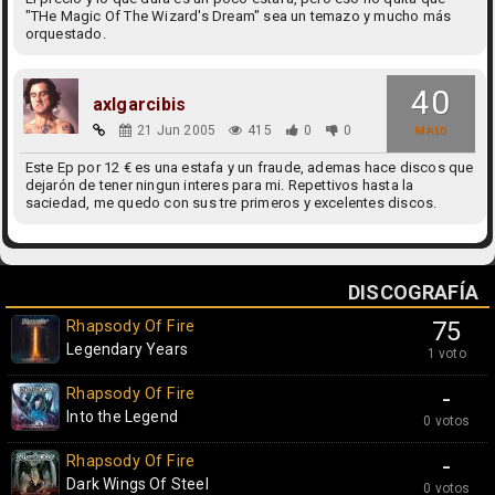
"THe Magic Of The Wizard's Dream" sea un temazo y mucho más
orquestado.
40
axlgarcibis
21 Jun 2005
415
0
0
MALO
Este Ep por 12 € es una estafa y un fraude, ademas hace discos que
dejarón de tener ningun interes para mi. Repettivos hasta la
saciedad, me quedo con sus tre primeros y excelentes discos.
DISCOGRAFÍA
Rhapsody Of Fire
75
Legendary Years
1 voto
Rhapsody Of Fire
-
Into the Legend
0 votos
Rhapsody Of Fire
-
Dark Wings Of Steel
0 votos