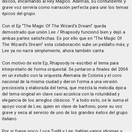
discos, encarnando al Rey Mágico. Además, su contundente y
grave voz serviría como narración perfecta para unir los temas
épicos del grupo.
Con el Ep “The Magic Of The Wizard’s Dream” queda
demostrado que unión Lee / Rhapsody funcionó bien y dejó a
ambas partes satisfechas. Es por ello que en “The Magic Of
The Wizard’s Dream” esta colaboración sube un peldaño más, y
Lee ya no narra simplemente, ahora también canta.
Con motivo de este Ep, Rhapsody re-escribió el tema para
interpretarlo de forma orquestal. Se juntaron a finales del 2004
en un estudio con la orquesta Alemana de Colonia y el coro
nacional de la misma ciudad y dieron forma a una versión
preciosista y elaborada del tema, que mezcla la melodía épica
del tema original en clave casi acústica con la rotundidad y
elegancia de los arreglos clásicos. Y a todo esto, se le suma el
apoyo vocal de Lee, quien en clave de barítono, pone su voz
grave y seca al servicio de uno de los grandes éxitos del grupo
italiano.
Por si fuese poco, Luca Turilli y Lee, hablan varios idiomas y