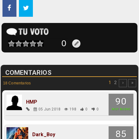
COMENTARIOS
1
2
›
»
18 Comentarios
90
HMP
05 Jun 2018
198
0
0
MUY BUENO
85
Dark_Boy