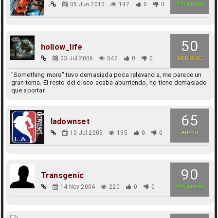
05 Jun 2010
197
0
0
MUY BUENO
50
hollow_life
03 Jul 2006
542
0
0
MEDIOCRE
"Something more" tuvo demasiada poca relevancia, me parece un
gran tema. El resto del disco acaba aburriendo, no tiene demasiado
que aportar.
65
ladownset
10 Jul 2005
195
0
0
BUENO
90
Transgenic
14 Nov 2004
220
0
0
MUY BUENO