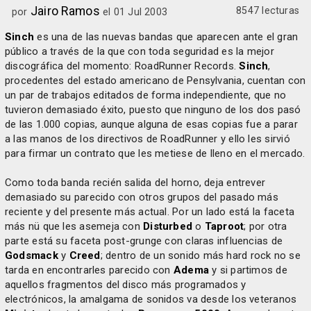
Jairo Ramos
8547 lecturas
por
el 01 Jul 2003
Sinch
es una de las nuevas bandas que aparecen ante el gran
público a través de la que con toda seguridad es la mejor
discográfica del momento: RoadRunner Records.
Sinch
,
procedentes del estado americano de Pensylvania, cuentan con
un par de trabajos editados de forma independiente, que no
tuvieron demasiado éxito, puesto que ninguno de los dos pasó
de las 1.000 copias, aunque alguna de esas copias fue a parar
a las manos de los directivos de RoadRunner y ello les sirvió
para firmar un contrato que les metiese de lleno en el mercado.
Como toda banda recién salida del horno, deja entrever
demasiado su parecido con otros grupos del pasado más
reciente y del presente más actual. Por un lado está la faceta
más nü que les asemeja con
Disturbed
o
Taproot
; por otra
parte está su faceta post-grunge con claras influencias de
Godsmack
y
Creed
; dentro de un sonido más hard rock no se
tarda en encontrarles parecido con
Adema
y si partimos de
aquellos fragmentos del disco más programados y
electrónicos, la amalgama de sonidos va desde los veteranos