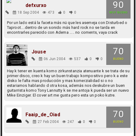
90
defxurxo
18 Sep 2004
473
0
0
MUY BUENO
Por un lado está la faceta más nü que les asemeja con Disturbed o
Taproot....dentro de un sonido más hard rock no se tarda en
encontrarles parecido con Adema ..... no coments, vaya crack
70
Jouse
06 Jun 2004
537
0
0
BUENO
Hay k tener en kuenta komo zirkunstanzia atenuante k se trata de su
primer disco, creo k hay un buen trabajo kompositivo pero k a este
disko le falta mas producción y mas komerzialidad si o no
estariamos hablando d otra kosa, además nos deskubre un buen
guitarrista komo Tony Lannutty k se me antoja k pueda ser un nuevo
Mike Einziger. El cover art me gusta pero esta un poko kutre.
70
Faaip_de_Oiad
27 Feb 2004
247
0
0
BUENO