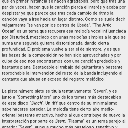
que en primer instancia se hacen agradables, pero que tras una
par de veces, hacen que la canción pierda el interés y acaba por
despistar ya que parece que tras cada cambio de ritmo la
canción vaya a irse hacia un lugar distinto. Como se suele decir
vulgarmente “se van por los cerros de Úbeda”. “The Artic
Ocean” es un tema que recupera esa melodía vocal influenciada
por Disturbed, mezclado con unas melodías simples a la que se
suma una segunda guitarra distorsionada, dando cierta
profundidad. El problema vuelve a ser el de siempre, y es que
las bazas de la composición no han sido aprovechadas y por
culpa de eso nos encontramos con una canción predecible y
bastante plana. Destacable el trabajo del guitarrista y bastante
reprochable la intervención del resto de la banda incluyendo al
cantante que abusa en exceso del registro melódico.
La pista número siete se titula tentativamente “Seven”, y es
junto a “Something More” uno de los temas más destacables
de este disco “
Sinch
”. Un riff que dentro de su minimalismo
sabe hacerse apreciar. La melodía tiene cierto aire medio-
oriental bastante atractivo, hecho al que contribuye de nuevo la
interpretación por parte de
Stem
. “Plasma” es un tema parejo al
anterior “Seven”, aunque mucho más pasteloso, repetitivo y