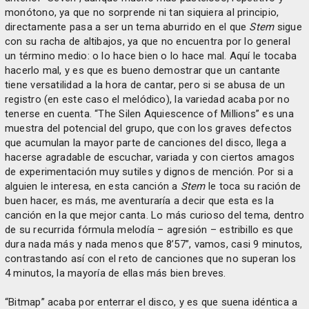
monótono, ya que no sorprende ni tan siquiera al principio,
directamente pasa a ser un tema aburrido en el que
Stem
sigue
con su racha de altibajos, ya que no encuentra por lo general
un término medio: o lo hace bien o lo hace mal. Aquí le tocaba
hacerlo mal, y es que es bueno demostrar que un cantante
tiene versatilidad a la hora de cantar, pero si se abusa de un
registro (en este caso el melódico), la variedad acaba por no
tenerse en cuenta. “The Silen Aquiescence of Millions” es una
muestra del potencial del grupo, que con los graves defectos
que acumulan la mayor parte de canciones del disco, llega a
hacerse agradable de escuchar, variada y con ciertos amagos
de experimentación muy sutiles y dignos de mención. Por si a
alguien le interesa, en esta canción a
Stem
le toca su ración de
buen hacer, es más, me aventuraría a decir que esta es la
canción en la que mejor canta. Lo más curioso del tema, dentro
de su recurrida fórmula melodía – agresión – estribillo es que
dura nada más y nada menos que 8’57”, vamos, casi 9 minutos,
contrastando así con el reto de canciones que no superan los
4 minutos, la mayoría de ellas más bien breves.
“Bitmap” acaba por enterrar el disco, y es que suena idéntica a