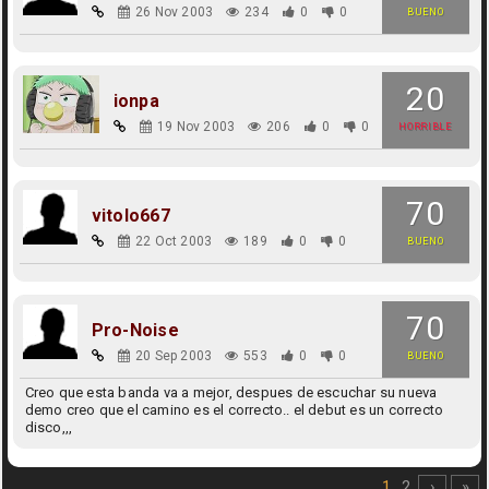
26 Nov 2003
234
0
0
BUENO
20
ionpa
19 Nov 2003
206
0
0
HORRIBLE
70
vitolo667
22 Oct 2003
189
0
0
BUENO
70
Pro-Noise
20 Sep 2003
553
0
0
BUENO
Creo que esta banda va a mejor, despues de escuchar su nueva
demo creo que el camino es el correcto.. el debut es un correcto
disco,,,
1
2
›
»