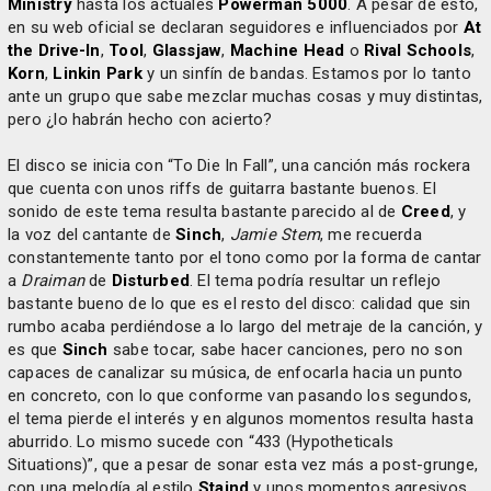
Ministry
hasta los actuales
Powerman 5000
. A pesar de esto,
en su web oficial se declaran seguidores e influenciados por
At
the Drive-In
,
Tool
,
Glassjaw
,
Machine Head
o
Rival Schools
,
Korn
,
Linkin Park
y un sinfín de bandas. Estamos por lo tanto
ante un grupo que sabe mezclar muchas cosas y muy distintas,
pero ¿lo habrán hecho con acierto?
El disco se inicia con “To Die In Fall”, una canción más rockera
que cuenta con unos riffs de guitarra bastante buenos. El
sonido de este tema resulta bastante parecido al de
Creed
, y
la voz del cantante de
Sinch
,
Jamie Stem
, me recuerda
constantemente tanto por el tono como por la forma de cantar
a
Draiman
de
Disturbed
. El tema podría resultar un reflejo
bastante bueno de lo que es el resto del disco: calidad que sin
rumbo acaba perdiéndose a lo largo del metraje de la canción, y
es que
Sinch
sabe tocar, sabe hacer canciones, pero no son
capaces de canalizar su música, de enfocarla hacia un punto
en concreto, con lo que conforme van pasando los segundos,
el tema pierde el interés y en algunos momentos resulta hasta
aburrido. Lo mismo sucede con “433 (Hypotheticals
Situations)”, que a pesar de sonar esta vez más a post-grunge,
con una melodía al estilo
Staind
y unos momentos agresivos