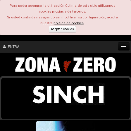
Para poder asegurar la utilización óptima de este sitio utilizamos
cookies propias y de terceros.
Si usted continúa navegando sin modificar su configuración, acepta
nuestra
política de cookies
.
Aceptar Cookies
ENTRA
CONTENIDO
COMUNIDAD
FEEEDBACK
FOROS