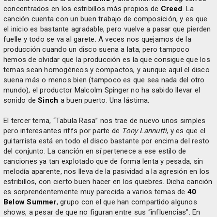
concentrados en los estribillos más propios de
Creed
. La
canción cuenta con un buen trabajo de composición, y es que
el inicio es bastante agradable, pero vuelve a pasar que pierden
fuelle y todo se va al garete. A veces nos quejamos de la
producción cuando un disco suena a lata, pero tampoco
hemos de olvidar que la producción es la que consigue que los
temas sean homogéneos y compactos, y aunque aquí el disco
suena más o menos bien (tampoco es que sea nada del otro
mundo), el productor Malcolm Spinger no ha sabido llevar el
sonido de
Sinch
a buen puerto. Una lástima.
El tercer tema, “Tabula Rasa” nos trae de nuevo unos simples
pero interesantes riffs por parte de
Tony Lannutti
, y es que el
guitarrista está en todo el disco bastante por encima del resto
del conjunto. La canción en sí pertenece a ese estilo de
canciones ya tan explotado que de forma lenta y pesada, sin
melodía aparente, nos lleva de la pasividad a la agresión en los
estribillos, con cierto buen hacer en los quiebres. Dicha canción
es sorprendentemente muy parecida a varios temas de
40
Below Summer
, grupo con el que han compartido algunos
shows, a pesar de que no figuran entre sus “influencias”. En