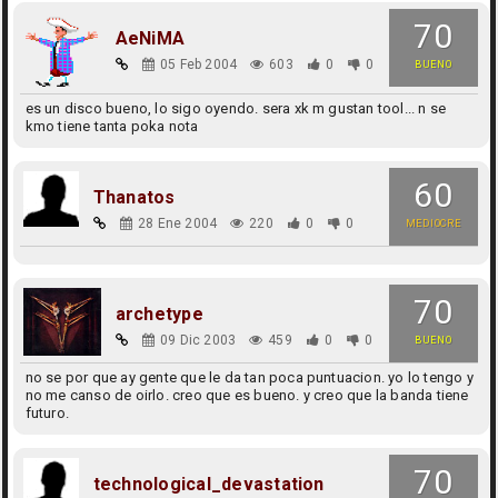
70
AeNiMA
05 Feb 2004
603
0
0
BUENO
es un disco bueno, lo sigo oyendo. sera xk m gustan tool... n se
kmo tiene tanta poka nota
60
Thanatos
28 Ene 2004
220
0
0
MEDIOCRE
70
archetype
09 Dic 2003
459
0
0
BUENO
no se por que ay gente que le da tan poca puntuacion. yo lo tengo y
no me canso de oirlo. creo que es bueno. y creo que la banda tiene
futuro.
70
technological_devastation