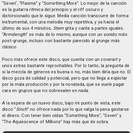
“Seven”, “Plasma” y “Something More”. Lo mejor de la canción
es la guitarra rítmica del principio y el riff oscuro y
distorsionado que le sigue. Media canción transcurre de forma
instrumental, con una melodía muy repetitiva, y ya hacia el
último de sus 4 minutos,
Stem
grita y canta a partes iguales.
“Armslength” es más de lo mismo, aunque con un sonido más
post-grunge, incluso con bastante parecido al grunge más
clásico.
Poco más ofrece este disco, que cuenta con un coverart y
unos extras bastante reprochables. Por lo tanto, la pregunta de
si la mezcla de géneros es buena o no, más bien diría que no. El
disco goza de calidad y potencial, pero que no llega a explotar
por la mala producción y por la novatada, que se suele pagar
cara en grupos que no sobresalen en nada.
A la espera de un nuevo disco, bajo mi punto de vista, este
disco “
Sinch
” no ofrece nada por lo que valga la pena gastarse
el dinero. Con tener bien oídas “Something More”, “Seven” y
“The Aquiescence of Millions” hay más que de sobra.