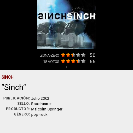
50
ZONA-ZERO
66
18
VOTOS
+
SINCH
Sinch
PUBLICACIÓN:
Julio 2002
SELLO:
Roadrunner
PRODUCTOR:
Malcolm Springer
GÉNERO:
pop-rock