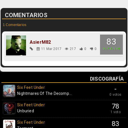
COMENTARIOS
1 Comentarios
83
AsierM82
11 Mar 2017
217
0
0
MUY BUENO
DISCOGRAFÍA
Six Feet Under
-
Nightmares Of The Decomp...
0 votos
Six Feet Under
78
Unburied
1 voto
Six Feet Under
83