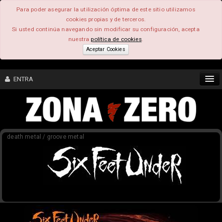
Para poder asegurar la utilización óptima de este sitio utilizamos
cookies propias y de terceros.
Si usted continúa navegando sin modificar su configuración, acepta
nuestra
política de cookies
.
Aceptar Cookies
ENTRA
CONTENIDO
death metal / groove metal
COMUNIDAD
FEEEDBACK
FOROS