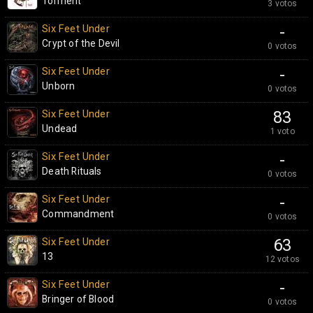
Torment
3 votos
Six Feet Under
-
Crypt of the Devil
0 votos
Six Feet Under
-
Unborn
0 votos
Six Feet Under
83
Undead
1 voto
Six Feet Under
-
Death Rituals
0 votos
Six Feet Under
-
Commandment
0 votos
Six Feet Under
63
13
12 votos
Six Feet Under
-
Bringer of Blood
0 votos