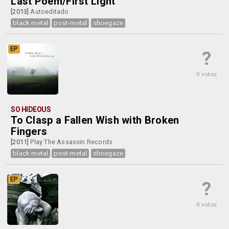
Last Poem/First Light
[2013]
Autoeditado
black metal
post-metal
shoegaze
EP
?
0 votos
SO HIDEOUS
To Clasp a Fallen Wish with Broken
Fingers
[2011]
Play The Assassin Records
black metal
post-metal
shoegaze
EP
?
0 votos