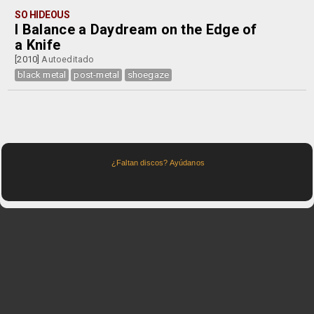
SO HIDEOUS
I Balance a Daydream on the Edge of
a Knife
[2010]
Autoeditado
black metal
post-metal
shoegaze
¿Faltan discos? Ayúdanos