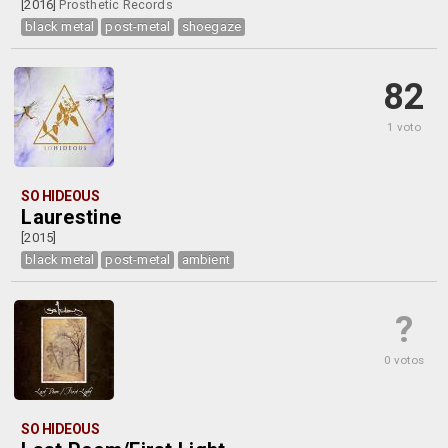
[2016]
Prosthetic Records
black metal
post-metal
shoegaze
82
1 voto
SO HIDEOUS
Laurestine
[2015]
black metal
post-metal
ambient
?
0 votos
SO HIDEOUS