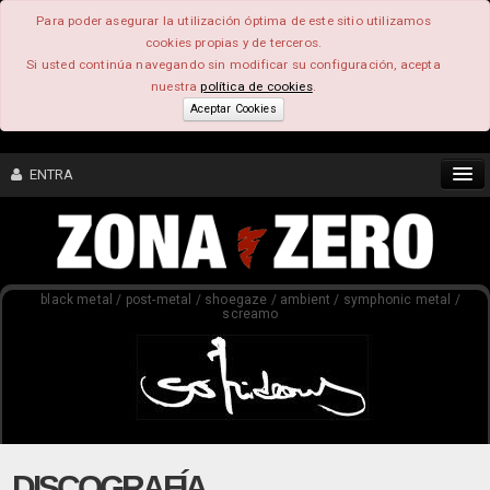
Para poder asegurar la utilización óptima de este sitio utilizamos
cookies propias y de terceros.
Si usted continúa navegando sin modificar su configuración, acepta
nuestra
política de cookies
.
Aceptar Cookies
ENTRA
CONTENIDO
black metal / post-metal / shoegaze / ambient / symphonic metal /
COMUNIDAD
screamo
FEEEDBACK
FOROS
DISCOGRAFÍA