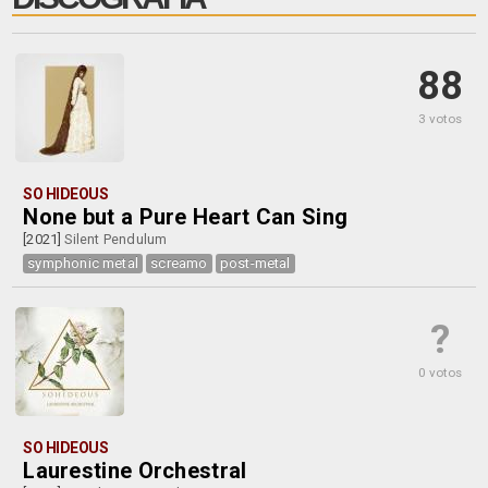
88
3 votos
SO HIDEOUS
None but a Pure Heart Can Sing
[2021]
Silent Pendulum
symphonic metal
screamo
post-metal
?
0 votos
SO HIDEOUS
Laurestine Orchestral