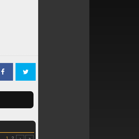
1
2
›
»