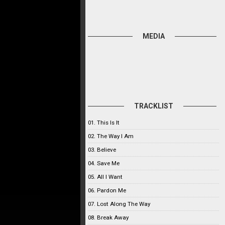
MEDIA
TRACKLIST
01. This Is It
02. The Way I Am
03. Believe
04. Save Me
05. All I Want
06. Pardon Me
07. Lost Along The Way
08. Break Away