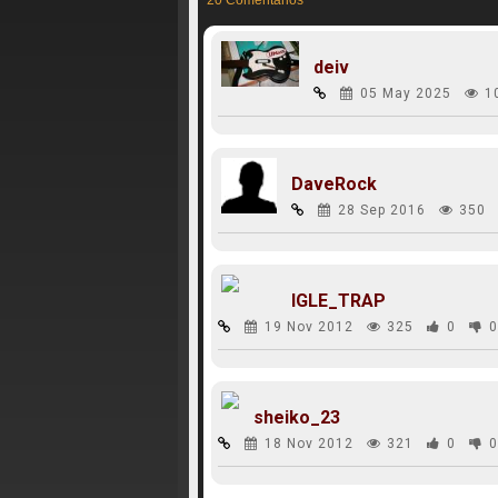
20 Comentarios
deiv
05 May 2025
1
DaveRock
28 Sep 2016
350
IGLE_TRAP
19 Nov 2012
325
0
0
sheiko_23
18 Nov 2012
321
0
0