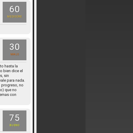
60
MEDIOCRE
30
MALO
to hasta la
o bien dice el
s, sin
vale para nada.
n progreso, no
zo) que no
 temas con
75
BUENO