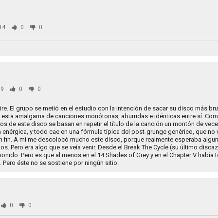
94
0
0
9
0
0
e. El grupo se metió en el estudio con la intención de sacar su disco más bru
on esta amalgama de canciones monótonas, aburridas e idénticas entre sí. Com
illos de este disco se basan en repetir el título de la canción un montón de vece
enérgica, y todo cae en una fórmula típica del post-grunge genérico, que no 
 En fin. A mí me descolocó mucho este disco, porque realmente esperaba algu
s. Pero era algo que se veía venir. Desde el Break The Cycle (su último disca
sonido. Pero es que al menos en el 14 Shades of Grey y en el Chapter V había
. Pero éste no se sostiene por ningún sitio.
0
0