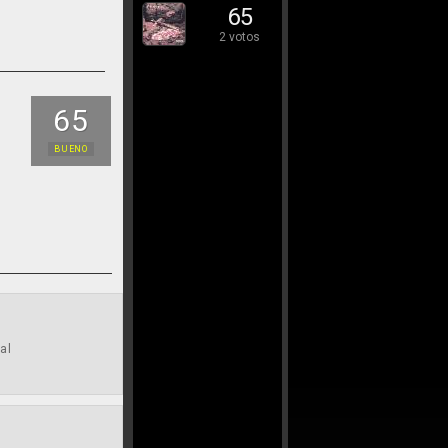
65
2 votos
65
BUENO
al