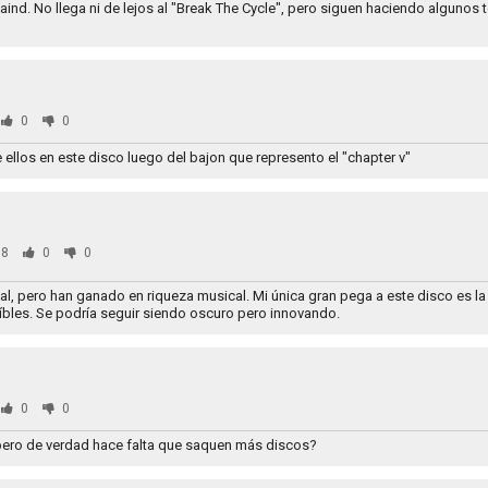
ind. No llega ni de lejos al "Break The Cycle", pero siguen haciendo algunos
0
0
ellos en este disco luego del bajon que represento el "chapter v"
8
0
0
l, pero han ganado en riqueza musical. Mi única gran pega a este disco es la l
eíbles. Se podría seguir siendo oscuro pero innovando.
0
0
 pero de verdad hace falta que saquen más discos?