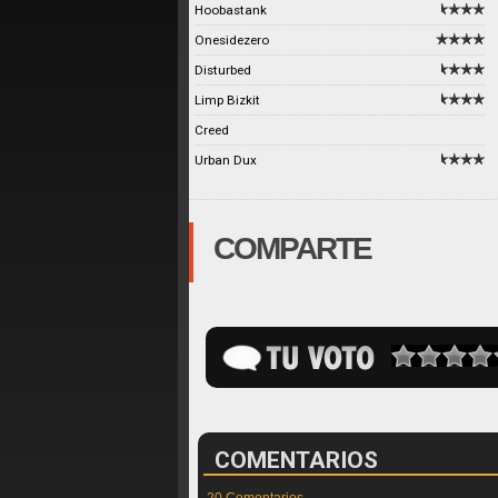
Hoobastank
Onesidezero
Disturbed
Limp Bizkit
Creed
Urban Dux
COMPARTE
COMENTARIOS