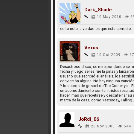
Dark_Shade
10 May 2010
6
edito nota,la verdad es que esta correcto.
Vexus
10 Oct 2009
67
Desastroso disco, se mire por donde se mir
fecha y luego se les fue la pinza y lanzar
usuario que escribió el análisis, los estrib
convicción alguna. No hay ninguna canción 
Y los coros de gospel de The Corner ya...
un acomodamiento con tan tristes resultado
hacen más que repetirse y descafeinar su 
marca de la casa, como Yesterday, Falling..
JoRdi_06
26 Nov 2008
544