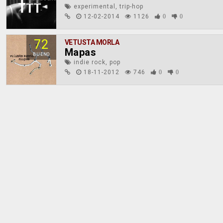
experimental, trip-hop
12-02-2014
1126
0
0
72
VETUSTA MORLA
Mapas
BUENO
indie rock, pop
18-11-2012
746
0
0