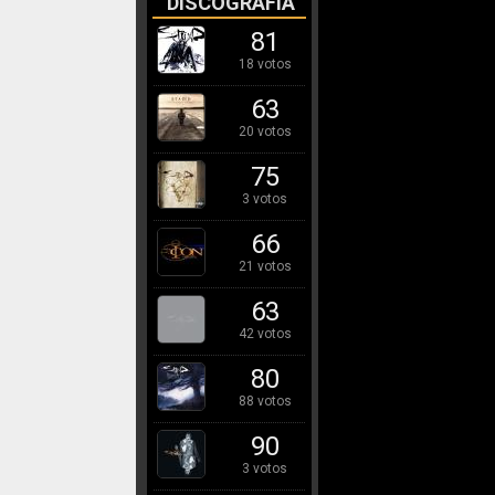
DISCOGRAFÍA
81
18 votos
63
20 votos
75
3 votos
66
21 votos
63
42 votos
80
88 votos
90
3 votos