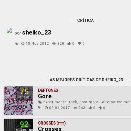
CRÍTICA
sheiko_23
por
18 Nov 2012
320
0
0
LAS MEJORES CRÍTICAS DE SHEIKO_23
75
DEFTONES
Gore
BUENO
experimental rock, post-metal, alternative met
03-04-2017
943
0
0
92
CROSSES (†††)
Crosses
MUY BUENO