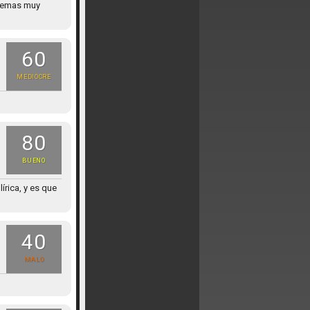
 temas muy
60
MEDIOCRE
80
BUENO
írica, y es que
40
MALO