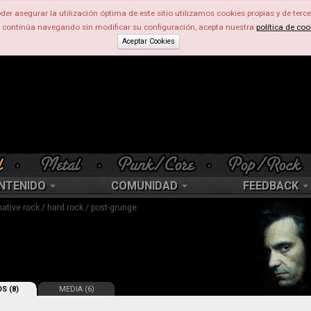
der asegurar la utilización óptima de este sitio utilizamos cookies propias y de terce
d continúa navegando sin modificar su configuración, acepta nuestra
política de coo
Aceptar Cookies
NTENIDO
COMUNIDAD
FEEDBACK
native rock / hard rock / post-grunge
S (8)
MEDIA (6)