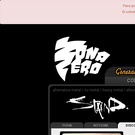
Para po
Si uste
CO
alternative metal / nu metal / heavy metal / alter
FICHA
NOTICIAS
DISCO