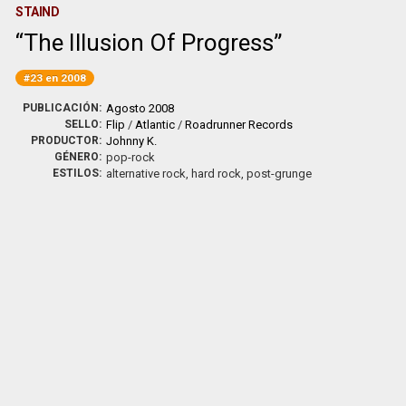
STAIND
The Illusion Of Progress
#23 en 2008
PUBLICACIÓN:
Agosto 2008
SELLO:
Flip
/
Atlantic
/
Roadrunner Records
PRODUCTOR:
Johnny K.
GÉNERO:
pop-rock
ESTILOS:
alternative rock, hard rock, post-grunge