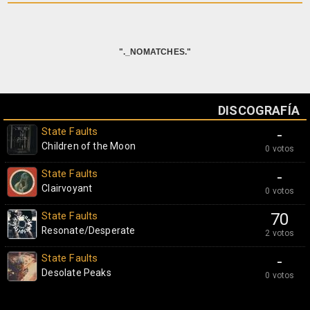
"._NOMATCHES."
DISCOGRAFÍA
State Faults
-
Children of the Moon
0 votos
State Faults
-
Clairvoyant
0 votos
State Faults
70
Resonate/Desperate
2 votos
State Faults
-
Desolate Peaks
0 votos