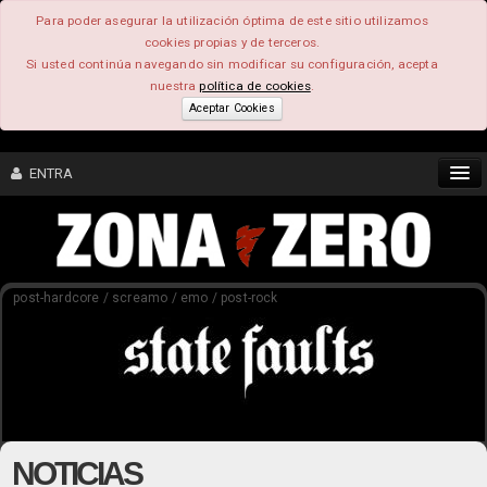
Para poder asegurar la utilización óptima de este sitio utilizamos
cookies propias y de terceros.
Si usted continúa navegando sin modificar su configuración, acepta
nuestra
política de cookies
.
Aceptar Cookies
ENTRA
CONTENIDO
post-hardcore / screamo / emo / post-rock
COMUNIDAD
FEEEDBACK
FOROS
NOTICIAS