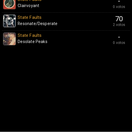
-
Clairvoyant
0 votos
State Faults
70
Resonate/Desperate
2 votos
State Faults
-
Desolate Peaks
0 votos