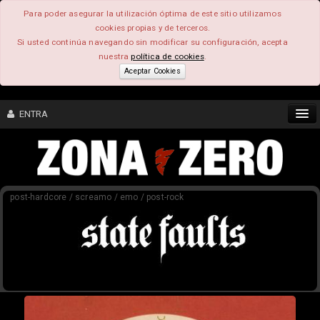
Para poder asegurar la utilización óptima de este sitio utilizamos
cookies propias y de terceros.
Si usted continúa navegando sin modificar su configuración, acepta
nuestra
política de cookies
.
Aceptar Cookies
ENTRA
CONTENIDO
post-hardcore / screamo / emo / post-rock
COMUNIDAD
FEEEDBACK
FOROS