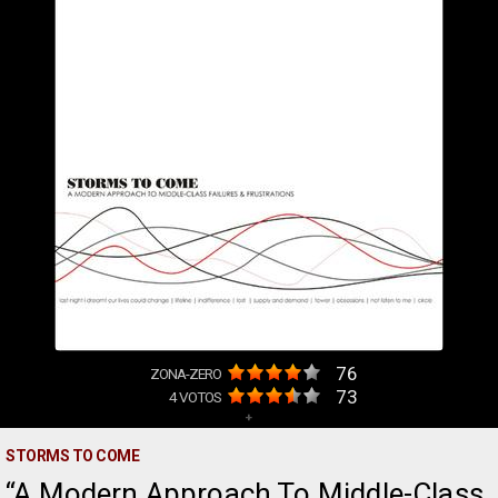
76
ZONA-ZERO
73
4
VOTOS
+
STORMS TO COME
A Modern Approach To Middle-Class