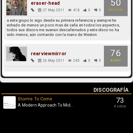
50
eraser-head
27 May 2011
418
0
0
MEDIOCRE
a este grupo lo sigo desde su primera referencia y siempre he
echado de menos un poco mas de caña en todos los aspectos,
todos sus discos me suenan descafeinados y este disco no ha
sido menos, aún contando con la mano de Weston
76
rearviewmirror
26 May 2011
245
0
0
BUENO
DISCOGRAFÍA
Storms To Come
73
A Modern Approach To Mid...
4 votos