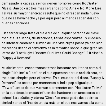
demasiado la cabeza, se nos vienen nombres como
Hot Water
Music
,
Jawbox
u otros más cercanos como
Aina
o
No More Lies
.
Tal vez su mayor handicap resulte que no ofrezcan nada nuevo
que no se haya hecho ya por aquí, pero al menos saben dar con
buenas canciones.
Este tercer largo trata el día a día de cualquier persona de clase
media: sus sueños, frustraciones, falsas esperanzas… y el deseo
de intentar cambiar el rumbo de una vida cuyos pasos ya han sido
marcados desde el comienzo es la temática sobre la que giran las
letras de “Last Night I Dreamt Our Lives Could Change”, “Lifeline” o
“Supply & Demand”.
Musicalmente, encontramos temás bastante resultones como el
single “Lifeline” o “Lost” en el que apuestan por un rock directo, de
melodías simples pero efectivas. En el ecuador del disco, “Supply &
Demand” les acerca por momentos al indie pop al igual que
“Tower”, antes de que vuelvan a arremeter con “Not Listen To Me”
en la que descubren sus influencias hardcore con unos coros old
school. La acústica y etérea “Circle” se encarga de despedirnos
simbolizando el final de un día más en el que nos vamos a la cama