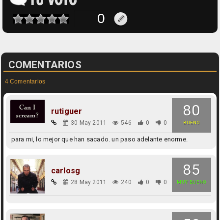
COMENTARIOS
4 Comentarios
80
rutiguer
30 May 2011
546
0
0
BUENO
para mi, lo mejor que han sacado. un paso adelante enorme.
85
carlosg
28 May 2011
240
0
0
MUY BUENO