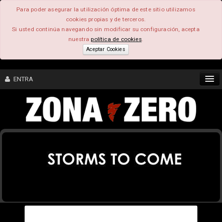
Para poder asegurar la utilización óptima de este sitio utilizamos
cookies propias y de terceros.
Si usted continúa navegando sin modificar su configuración, acepta
nuestra
política de cookies
.
Aceptar Cookies
ENTRA
CONTENIDO
COMUNIDAD
FEEEDBACK
FOROS