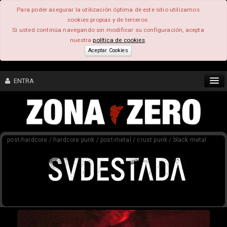
Para poder asegurar la utilización óptima de este sitio utilizamos
cookies propias y de terceros.
Si usted continúa navegando sin modificar su configuración, acepta
nuestra
política de cookies
.
Aceptar Cookies
ENTRA
CONTENIDO
post-hardcore / hardcore punk / post-metal / crust punk / black metal
COMUNIDAD
FEEEDBACK
FOROS