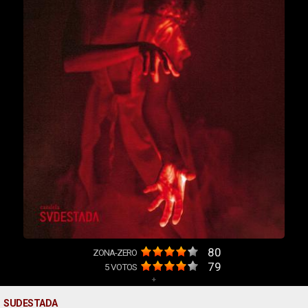
80
ZONA-ZERO
79
5
VOTOS
+
SUDESTADA