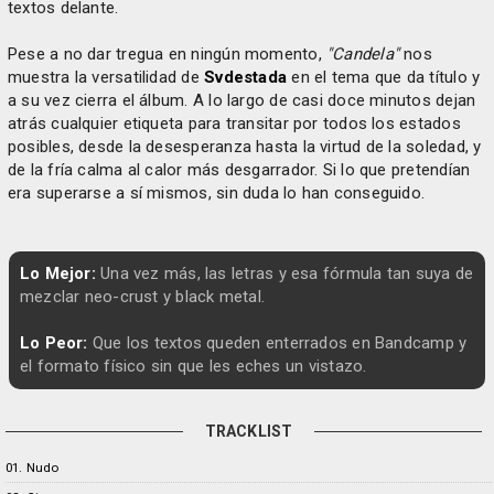
textos delante.
Pese a no dar tregua en ningún momento,
"Candela"
nos
muestra la versatilidad de
Svdestada
en el tema que da título y
a su vez cierra el álbum. A lo largo de casi doce minutos dejan
atrás cualquier etiqueta para transitar por todos los estados
posibles, desde la desesperanza hasta la virtud de la soledad, y
de la fría calma al calor más desgarrador. Si lo que pretendían
era superarse a sí mismos, sin duda lo han conseguido.
Lo Mejor:
Una vez más, las letras y esa fórmula tan suya de
mezclar neo-crust y black metal.
Lo Peor:
Que los textos queden enterrados en Bandcamp y
el formato físico sin que les eches un vistazo.
TRACKLIST
01. Nudo