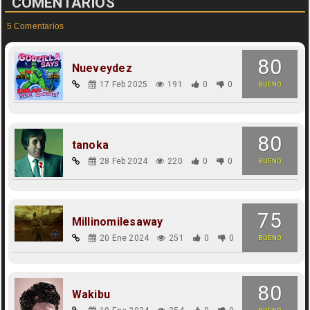
COMENTARIOS
5 Comentarios
80
Nueveydez
17 Feb 2025
191
0
0
BUENO
80
tanoka
28 Feb 2024
220
0
0
BUENO
75
Millinomilesaway
20 Ene 2024
251
0
0
BUENO
80
Wakibu