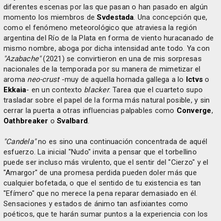
diferentes escenas por las que pasan o han pasado en algún
momento los miembros de
Svdestada
. Una concepción que,
como el fenómeno meteorológico que atraviesa la región
argentina del Río de la Plata en forma de viento huracanado de
mismo nombre, aboga por dicha intensidad ante todo. Ya con
"Azabache"
(2021) se convirtieron en una de mis sorpresas
nacionales de la temporada por su manera de mimetizar el
aroma
neo-crust
-muy de aquella hornada gallega a lo
Ictvs
o
Ekkaia
- en un contexto
blacker
. Tarea que el cuarteto supo
trasladar sobre el papel de la forma más natural posible, y sin
cerrar la puerta a otras influencias palpables como
Converge
,
Oathbreaker
o
Svalbard
.
"Candela"
no es sino una continuación concentrada de aquél
esfuerzo. La inicial "Nudo" invita a pensar que el torbellino
puede ser incluso más virulento, que el sentir del "Cierzo" y el
"Amargor" de una promesa perdida pueden doler más que
cualquier bofetada, o que el sentido de tu existencia es tan
"Efímero" que no merece la pena reparar demasiado en él.
Sensaciones y estados de ánimo tan asfixiantes como
poéticos, que te harán sumar puntos a la experiencia con los