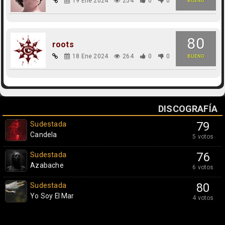
19 Ene 2024
254
0
0
BUENO
80
roots
18 Ene 2024
264
0
0
BUENO
DISCOGRAFÍA
Sudestada
79
Candela
5 votos
Sudestada
76
Azabache
6 votos
Sudestada
80
Yo Soy El Mar
4 votos