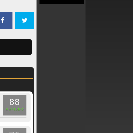
88
MUY BUENO