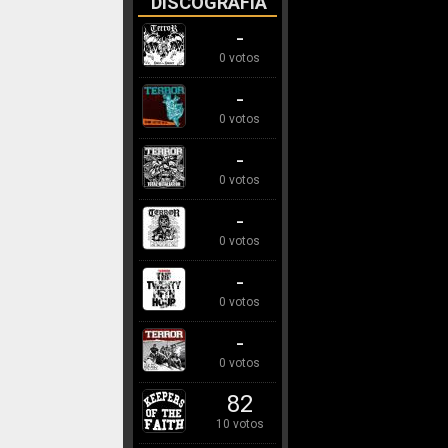
DISCOGRAFÍA
-
0 votos
-
0 votos
-
0 votos
-
0 votos
-
0 votos
-
0 votos
82
10 votos