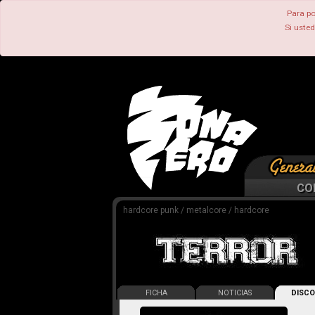
Para po
Si uste
CO
hardcore punk / metalcore / hardcore
FICHA
NOTICIAS
DISCO