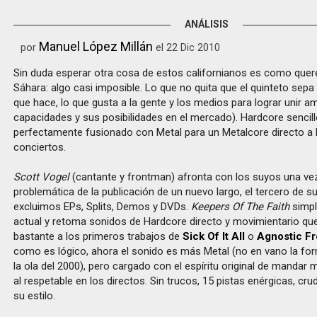
ANÁLISIS
Manuel López Millán
por
el 22 Dic 2010
Sin duda esperar otra cosa de estos californianos es como quere
Sáhara: algo casi imposible. Lo que no quita que el quinteto sep
que hace, lo que gusta a la gente y los medios para lograr unir 
capacidades y sus posibilidades en el mercado). Hardcore sencill
perfectamente fusionado con Metal para un Metalcore directo a 
conciertos.
Scott Vogel
(cantante y frontman) afronta con los suyos una ve
problemática de la publicación de un nuevo largo, el tercero de su 
excluimos EPs, Splits, Demos y DVDs.
Keepers Of The Faith
simpli
actual y retoma sonidos de Hardcore directo y movimientario q
bastante a los primeros trabajos de
Sick Of It All
o
Agnostic Fr
como es lógico, ahora el sonido es más Metal (no en vano la fo
la ola del 2000), pero cargado con el espíritu original de mandar
al respetable en los directos. Sin trucos, 15 pistas enérgicas, cru
su estilo.