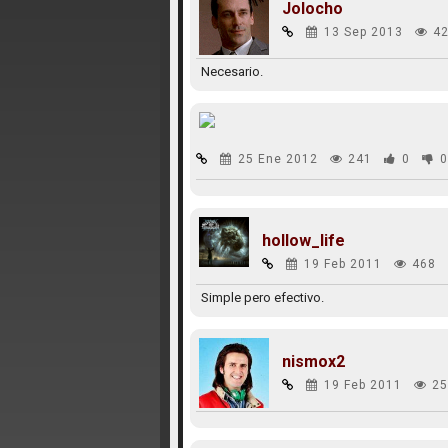
Jolocho
13 Sep 2013
42
Necesario.
25 Ene 2012
241
0
0
hollow_life
19 Feb 2011
468
Simple pero efectivo.
nismox2
19 Feb 2011
25