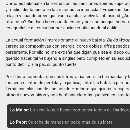
Como es habitual en la formación las canciones apenas superan
y medio, destacando en las mismas su intensidad. Empiezan dur
relajan y cuando crees que van a acabar vuelve la intensidad. ¿
otra cosa? Sin duda la respuesta es no y por eso aunque no se
es agradable de escuchar por cualquier aficionado al estilo.
La actual formación (impresionante el nuevo bajista,
David Woo
carencias compositivas con energía, coros dobles, riffs pesados
persistente. Por ello no me extraña que digan que sea el disco q
querido hacer, tal vez ajeno a singles pero completo en su escuc
punto débil y, a la par, su punto fuerte.
Por último comentar que sus letras varían entre la hermandad y l
los sentimientos de pérdida y la justicia, entre las batallas persona
Temáticas clásicas de ese sonido Hardcore que quieren recupera
atraerá nuevos oídos y nos hará pasarlo más que bien en directo
Lo Mejor:
Lo sencillo que hacen componer temas de Hardcore
Lo Peor:
Se echa de menos un poco más de su Metal.