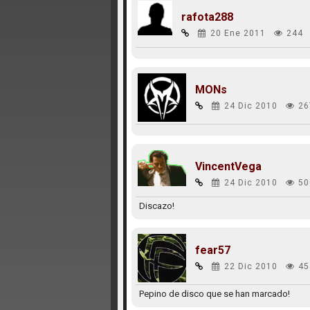
rafota288
20 Ene 2011
244
MONs
24 Dic 2010
26
VincentVega
24 Dic 2010
50
Discazo!
fear57
22 Dic 2010
45
Pepino de disco que se han marcado!