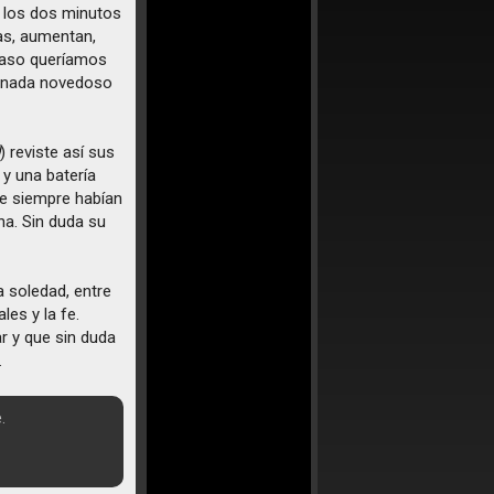
 los dos minutos
as, aumentan,
Acaso queríamos
a nada novedoso
d
) reviste así sus
 y una batería
ue siempre habían
ha. Sin duda su
a soledad, entre
les y la fe.
r y que sin duda
.
.