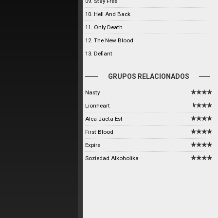
09. Stay Free
10. Hell And Back
11. Only Death
12. The New Blood
13. Defiant
GRUPOS RELACIONADOS
Nasty
Lionheart
Alea Jacta Est
First Blood
Expire
Soziedad Alkoholika