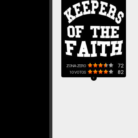
72
ZONA-ZERO
82
10
VOTOS
+