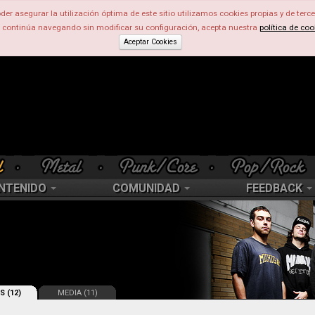
der asegurar la utilización óptima de este sitio utilizamos cookies propias y de terce
d continúa navegando sin modificar su configuración, acepta nuestra
política de coo
Aceptar Cookies
NTENIDO
COMUNIDAD
FEEDBACK
S (12)
MEDIA (11)