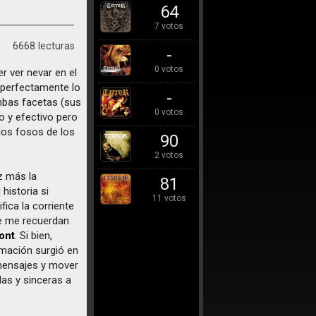
64
7 votos
6668 lecturas
-
0 votos
r ver nevar en el
a perfectamente lo
-
ambas facetas (sus
0 votos
o y efectivo pero
los fosos de los
90
2 votos
z más la
81
historia si
11 votos
fica la corriente
ue me recuerdan
ont
. Si bien,
rmación surgió en
 mensajes y mover
das y sinceras a