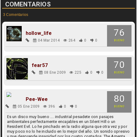
COMENTARIOS
3 Comentarios
76
hollow_life
04 Mar 2014
264
0
0
BUENO
70
fear57
08 Ene 2009
225
0
0
BUENO
80
Pee-Wee
05 Ene 2009
396
0
0
BUENO
Es un disco muy bueno .... industrial pesadete con pasajes
ambientales perfectamente encajables en un Silent Hill o un
Resident Evil. Lo he pinchado en la radio alguna que otra vez y por
muy poco no lo he incluido en lo mejor del año. Un sonido opresivo
y que desprende insanidad por los cuatro costados. The Amenta