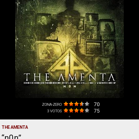
70
ZONA-ZERO
75
3
VOTOS
+
THE AMENTA
n0n