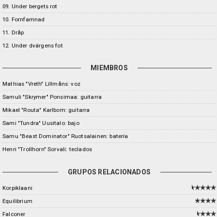
09. Under bergets rot
10. Fornfamnad
11. Dråp
12. Under dvärgens fot
MIEMBROS
Mathias "Vreth" Lillmåns: voz
Samuli "Skrymer" Ponsimaa: guitarra
Mikael "Routa" Karlbom: guitarra
Sami "Tundra" Uusitalo: bajo
Samu "Beast Dominator" Ruotsalainen: batería
Henri "Trollhorn" Sorvali: teclados
GRUPOS RELACIONADOS
Korpiklaani
Equilibrium
Falconer