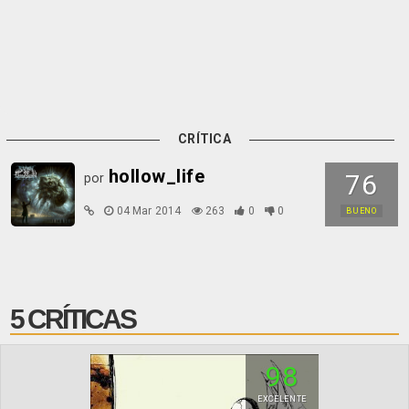
CRÍTICA
hollow_life
76
por
04 Mar 2014
263
0
0
BUENO
5 CRÍTICAS
98
EXCELENTE