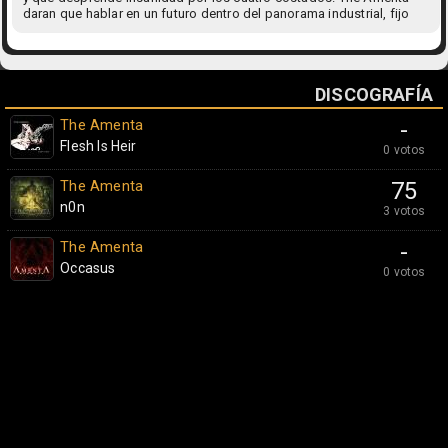
daran que hablar en un futuro dentro del panorama industrial, fijo
DISCOGRAFÍA
The Amenta
-
Flesh Is Heir
0 votos
The Amenta
75
n0n
3 votos
The Amenta
-
Occasus
0 votos