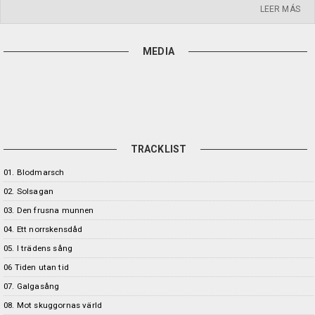
LEER MÁS
MEDIA
TRACKLIST
01. Blodmarsch
02. Solsagan
03. Den frusna munnen
04. Ett norrskensdåd
05. I trädens sång
06 Tiden utan tid
07. Galgasång
08. Mot skuggornas värld