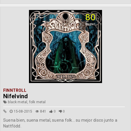
80
BUENO
FINNTROLL
Nifelvind
black metal, folk metal
15-08-2015
841
0
0
Suena bien, suena metal, suena folk... su mejor disco junto a
Nattfödd.