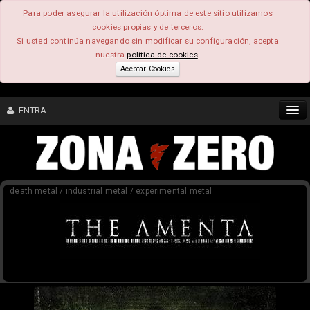
Para poder asegurar la utilización óptima de este sitio utilizamos
cookies propias y de terceros.
Si usted continúa navegando sin modificar su configuración, acepta
nuestra
política de cookies
.
Aceptar Cookies
ENTRA
CONTENIDO
death metal / industrial metal / experimental metal
COMUNIDAD
FEEEDBACK
FOROS