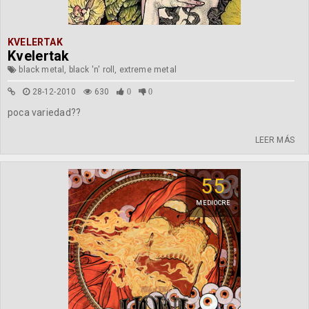
KVELERTAK
Kvelertak
black metal, black 'n' roll, extreme metal
28-12-2010
630
0
0
poca variedad??
LEER MÁS
55
MEDIOCRE