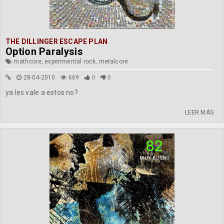
THE DILLINGER ESCAPE PLAN
Option Paralysis
mathcore, experimental rock, metalcore
28-04-2010
669
0
0
ya les vale a estos no?
LEER MÁS
82
MUY BUENO