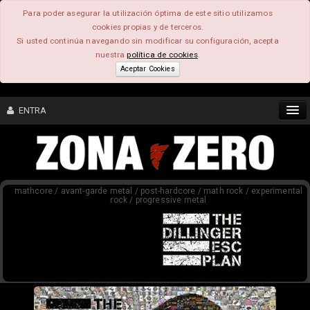
Para poder asegurar la utilización óptima de este sitio utilizamos
cookies propias y de terceros.
Si usted continúa navegando sin modificar su configuración, acepta
nuestra
política de cookies
.
Aceptar Cookies
ENTRA
CONTENIDO
mathcore / avant-garde metal / post-hardcore / math rock / experimental
COMUNIDAD
rock / progressive metal
FEEEDBACK
FOROS