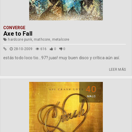
CONVERGE
Axe to Fall
hardcore punk, mathcore, metalcore
28-10-2009
616
0
0
estás todo loco tio...97? juas! muy buen disco y crítica aún así.
LEER MÁS
40
MALO