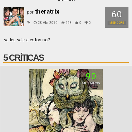
theratrix
60
por
28 Abr 2010
668
0
0
MEDIOCRE
ya les vale a estos no?
5 CRÍTICAS
90
MUY BUENO