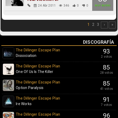
24 Abr 2011
346
0
0
MUY BUENO
1
2
3
›
»
DISCOGRAFÍA
The Dillinger Escape Plan
93
Dissociation
2 votos
The Dillinger Escape Plan
85
One Of Us Is The Killer
28 votos
The Dillinger Escape Plan
85
Option Paralysis
41 votos
The Dillinger Escape Plan
91
Ire Works
7 votos
The Dillinger Escape Plan
96