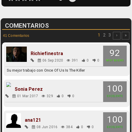
COMENTARIOS
1
2
3
›
»
41 Comentarios
92
Richiefinestra
06 Sep 2020
391
0
0
MUY BUENO
Su mejor trabajo con Once Of Us Is The Killer
100
Sonia Perez
01 Mar 2017
329
0
0
EXCELENTE
100
ana121
08 Jun 2016
384
0
0
EXCELENTE