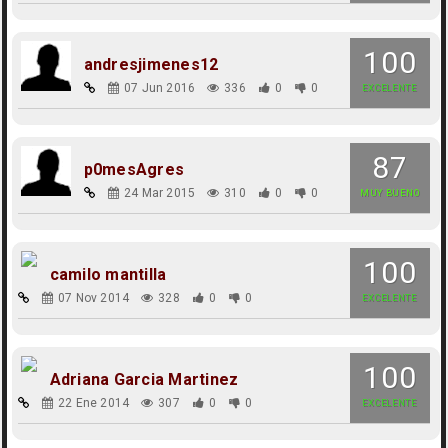
100
andresjimenes12
07 Jun 2016
336
0
0
EXCELENTE
87
p0mesAgres
24 Mar 2015
310
0
0
MUY BUENO
100
camilo mantilla
07 Nov 2014
328
0
0
EXCELENTE
100
Adriana Garcia Martinez
22 Ene 2014
307
0
0
EXCELENTE