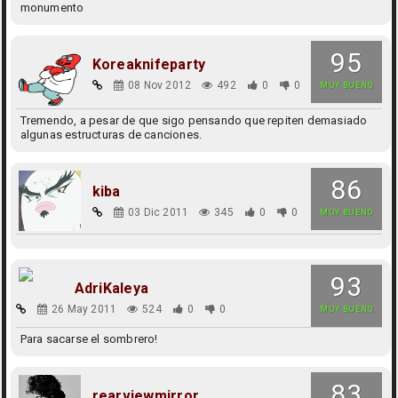
monumento
95
Koreaknifeparty
08 Nov 2012
492
0
0
MUY BUENO
Tremendo, a pesar de que sigo pensando que repiten demasiado
algunas estructuras de canciones.
86
kiba
03 Dic 2011
345
0
0
MUY BUENO
93
AdriKaleya
26 May 2011
524
0
0
MUY BUENO
Para sacarse el sombrero!
83
rearviewmirror