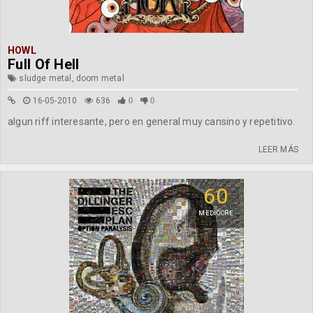
HOWL
Full Of Hell
sludge metal, doom metal
16-05-2010
636
0
0
algun riff interesante, pero en general muy cansino y repetitivo.
LEER MÁS
60
MEDIOCRE