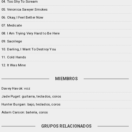
04. Too Shy To Scream
05. Veronica Sawyer Smokes
06. Okay, I Feel Better Now
07. Medicate
08. I Am Trying Very Hard to Be Here
09. Sacrilege
10. Darling, I Want To Destroy You
11. Cold Hands
12. It Was Mine
MIEMBROS
Davey Havok: voz
Jade Puget: guitarra, teclados, coros
Hunter Burgan: bajo, teclados, coros
Adam Carson: batería, coros
GRUPOS RELACIONADOS