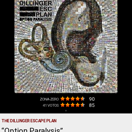
90
ZONA-ZERO
85
41
VOTOS
+
THE DILLINGER ESCAPE PLAN
Option Paralysis