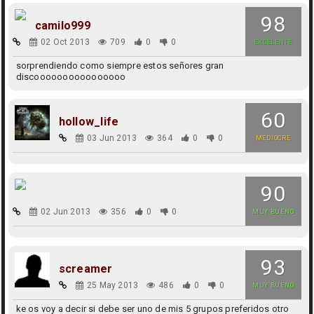
98
camilo999
02 Oct 2013
709
0
0
EXCELENTE
sorprendiendo como siempre estos señores gran
discoooooooooooooooo
60
hollow_life
03 Jun 2013
364
0
0
MEDIOCRE
90
02 Jun 2013
356
0
0
MUY BUENO
93
screamer
25 May 2013
486
0
0
MUY BUENO
ke os voy a decir si debe ser uno de mis 5 grupos preferidos otro