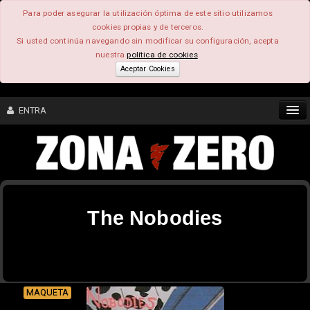
Para poder asegurar la utilización óptima de este sitio utilizamos
cookies propias y de terceros.
Si usted continúa navegando sin modificar su configuración, acepta
nuestra
política de cookies
.
Aceptar Cookies
ENTRA
CONTENIDO
COMUNIDAD
The Nobodies
FEEEDBACK
FOROS
MAQUETA