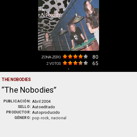
80
ZONA-ZERO
65
2
VOTOS
+
THE NOBODIES
The Nobodies
PUBLICACIÓN:
Abril 2004
SELLO:
Autoeditado
PRODUCTOR:
Autoproducido
GÉNERO:
pop-rock, nacional