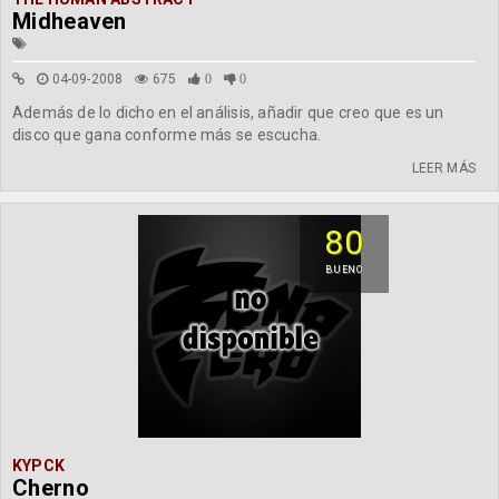
Midheaven
04-09-2008
675
0
0
Además de lo dicho en el análisis, añadir que creo que es un
disco que gana conforme más se escucha.
LEER MÁS
80
BUENO
KYPCK
Cherno