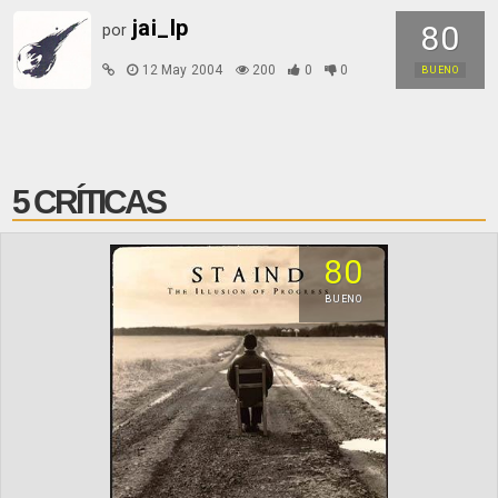
jai_lp
80
por
12 May 2004
200
0
0
BUENO
5 CRÍTICAS
80
BUENO