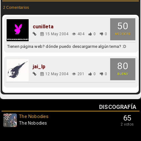
2 Comentarios
50
cunilleta
15 May 2004
404
0
0
MEDIOCRE
Tienen página web? dónde puedo descargarme algún tema? :D
80
jai_lp
12 May 2004
201
0
0
BUENO
DISCOGRAFÍA
The Nobodies
65
The Nobodies
2 votos