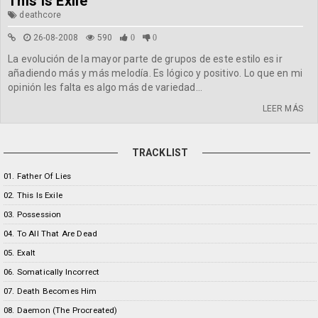
This Is Exile
deathcore
26-08-2008
590
0
0
La evolución de la mayor parte de grupos de este estilo es ir
añadiendo más y más melodía. Es lógico y positivo. Lo que en mi
opinión les falta es algo más de variedad...
LEER MÁS
TRACKLIST
01. Father Of Lies
02. This Is Exile
03. Possession
04. To All That Are Dead
05. Exalt
06. Somatically Incorrect
07. Death Becomes Him
08. Daemon (The Procreated)