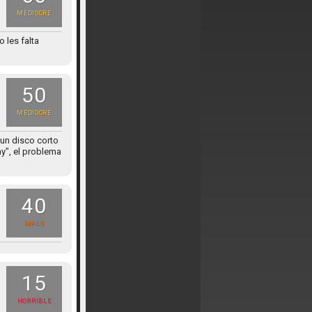
MEDIOCRE
 les falta
50
MEDIOCRE
 un disco corto
y", el problema
40
MALO
15
HORRIBLE