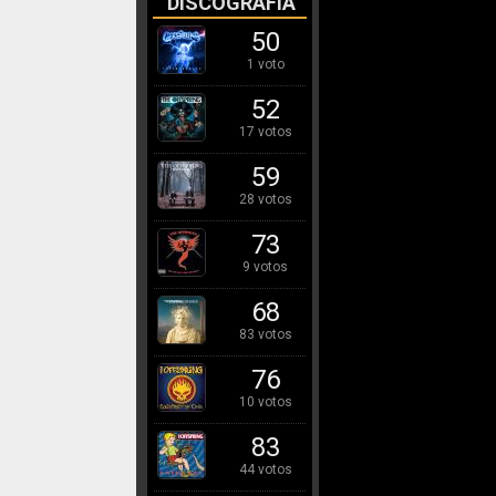
DISCOGRAFÍA
50
1 voto
52
17 votos
59
28 votos
73
9 votos
68
83 votos
76
10 votos
83
44 votos