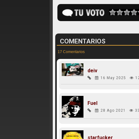
COMENTARIOS
17 Comentarios
deiv
16 May 2025
1
Fuel
28 Ago 2021
3
starfucker