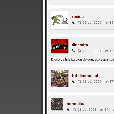
rucius
05 Jul 2021
35
dinamita
04 Jul 2021
52
Disco de finalización de contrato espanto
totalimmortal
03 Jul 2021
37
meneillos
03 Jul 2021
541