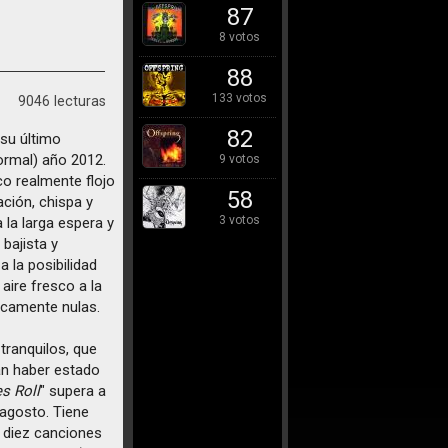
87
8 votos
88
133 votos
9046 lecturas
82
 su último
ormal) año 2012.
9 votos
co realmente flojo
58
ación, chispa y
3 votos
 la larga espera y
 bajista y
a la posibilidad
aire fresco a la
icamente nulas.
tranquilos, que
an haber estado
s Roll
" supera a
 agosto. Tiene
e diez canciones