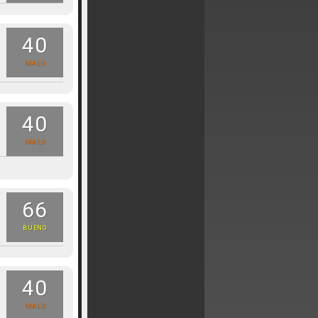
40
MALO
40
MALO
66
BUENO
40
MALO