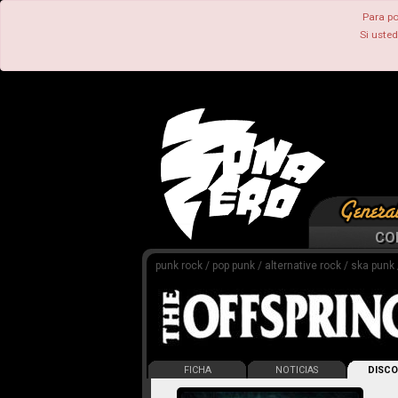
Para po
Si uste
CO
punk rock / pop punk / alternative rock / ska punk
FICHA
NOTICIAS
DISCO