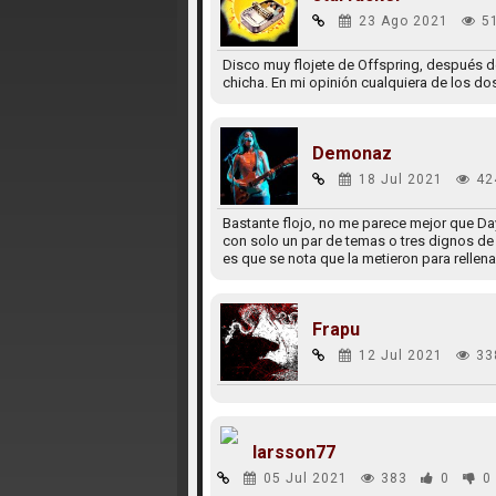
23 Ago 2021
5
Disco muy flojete de Offspring, después d
chicha. En mi opinión cualquiera de los do
Demonaz
18 Jul 2021
42
Bastante flojo, no me parece mejor que Da
con solo un par de temas o tres dignos de
es que se nota que la metieron para rellenar
Frapu
12 Jul 2021
33
larsson77
05 Jul 2021
383
0
0