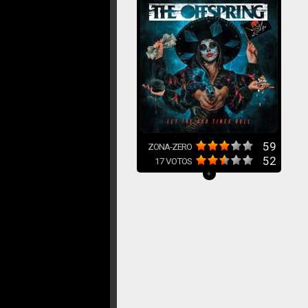
59
ZONA-ZERO
52
17
VOTOS
+