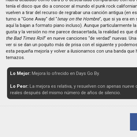
tenía el disco que dio a conocer al mundo el punk rock californi
vuelven a tirar del recurso de regrabar una canción antigua (en es
turno a "Gone Away" del "
Ixnay on the Hombre
", que si ya era en
aquí la bajan a formato piano incluso). Aunque particularmente l
gusta y la versión no me parece desacertada, la realidad es que d
the Bad Times Roll
" en nueve canciones “de verdad” nuevas. Una
ver si se dan un poquito más de prisa con el siguiente y podemos
esta pequeña mejoría y volver a ilusionarnos con una banda que
temazos.
Lo Mejor:
Mejora lo ofrecido en Days Go By.
Lo Peor:
La mejora es relativa, y resuelven con apenas nueve
reales después del mismo número de años de silencio.