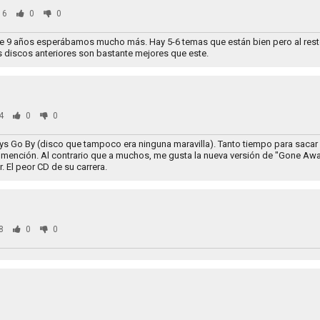
16
0
0
e 9 años esperábamos mucho más. Hay 5-6 temas que están bien pero al resto
s discos anteriores son bastante mejores que este.
4
0
0
ys Go By (disco que tampoco era ninguna maravilla). Tanto tiempo para sacar
 mención. Al contrario que a muchos, me gusta la nueva versión de "Gone Awa
. El peor CD de su carrera.
8
0
0