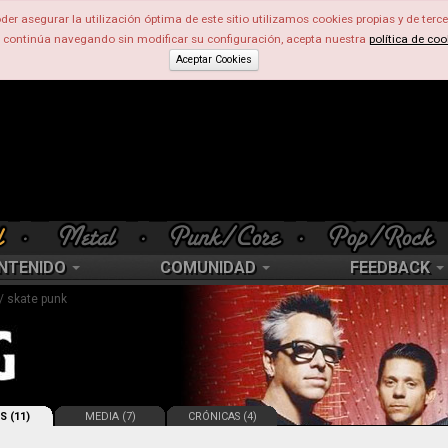
der asegurar la utilización óptima de este sitio utilizamos cookies propias y de terce
d continúa navegando sin modificar su configuración, acepta nuestra
política de coo
Aceptar Cookies
NTENIDO
COMUNIDAD
FEEDBACK
 / skate punk
S (11)
MEDIA (7)
CRÓNICAS (4)