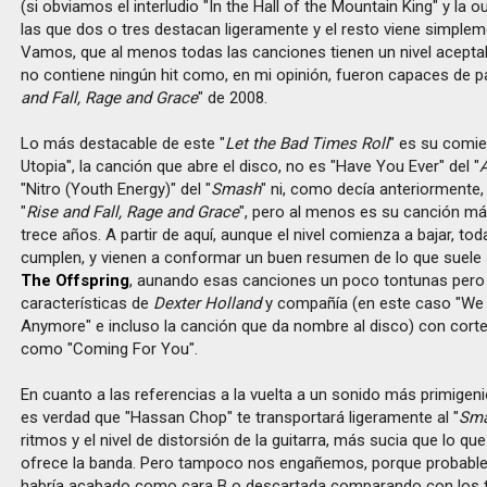
(si obviamos el interludio "In the Hall of the Mountain King" y la ou
las que dos o tres destacan ligeramente y el resto viene simplem
Vamos, que al menos todas las canciones tienen un nivel aceptab
no contiene ningún hit como, en mi opinión, fueron capaces de par
and Fall, Rage and Grace
" de 2008.
Lo más destacable de este "
Let the Bad Times Roll
" es su comie
Utopia", la canción que abre el disco, no es "Have You Ever" del "
"Nitro (Youth Energy)" del "
Smash
" ni, como decía anteriormente, 
"
Rise and Fall, Rage and Grace
", pero al menos es su canción m
trece años. A partir de aquí, aunque el nivel comienza a bajar, to
cumplen, y vienen a conformar un buen resumen de lo que suele 
The Offspring
, aunando esas canciones un poco tontunas pero
características de
Dexter Holland
y compañía (en este caso "We
Anymore" e incluso la canción que da nombre al disco) con cor
como "Coming For You".
En cuanto a las referencias a la vuelta a un sonido más primigeni
es verdad que "Hassan Chop" te transportará ligeramente al "
Sm
ritmos y el nivel de distorsión de la guitarra, más sucia que lo q
ofrece la banda. Pero tampoco nos engañemos, porque probable
habría acabado como cara B o descartada comparando con los