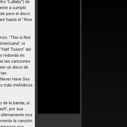
tro "Lullaby") de
ente a cumplir.
le pero el disco
ir hasta el "
Rise
nzo. "This is Not
Americana
", ni
"Half Truism" del
ás redonda en
das las canciones
ser un disco de
 tan
 Never Have Sex
tes más melódicos
o de la banda, sí
ash
", por sus
ue últimamente nos
mente la canción
 temazos que