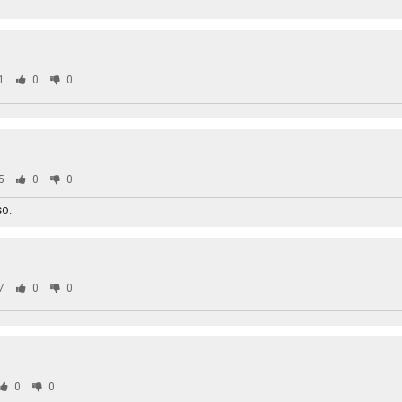
1
0
0
5
0
0
so.
7
0
0
0
0