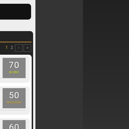
1
2
›
»
70
BUENO
50
MEDIOCRE
60