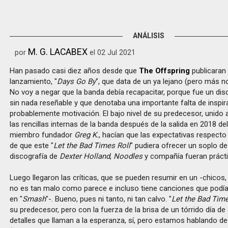
ANÁLISIS
M. G. LACABEX
por
el 02 Jul 2021
Han pasado casi diez años desde que
The Offspring
publicaran
lanzamiento, "
Days Go By
", que data de un ya lejano (pero más n
No voy a negar que la banda debía recapacitar, porque fue un dis
sin nada reseñable y que denotaba una importante falta de inspir
probablemente motivación. El bajo nivel de su predecesor, unido a
las rencillas internas de la banda después de la salida en 2018 del
miembro fundador
Greg K.
, hacían que las expectativas respecto 
de que este "
Let the Bad Times Roll
" pudiera ofrecer un soplo de 
discografía de
Dexter Holland
,
Noodles
y compañía fueran práct
Luego llegaron las críticas, que se pueden resumir en un -chicos, 
no es tan malo como parece e incluso tiene canciones que podí
en "
Smash
"-. Bueno, pues ni tanto, ni tan calvo. "
Let the Bad Time
su predecesor, pero con la fuerza de la brisa de un tórrido día de
detalles que llaman a la esperanza, sí, pero estamos hablando d