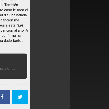
ano. También
te caso le toca el
 su día una balada
a canción me
eja a este "
Let
 canción al año. A
 confirmar si
 ha dado tantos
 canciones