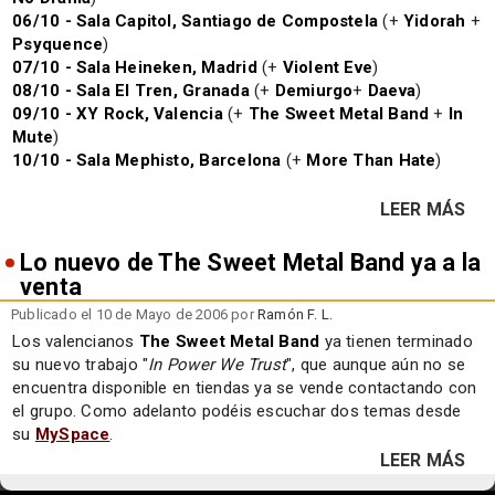
06/10 - Sala Capitol, Santiago de Compostela
(+
Yidorah
+
Psyquence
)
07/10 - Sala Heineken, Madrid
(+
Violent Eve
)
08/10 - Sala El Tren, Granada
(+
Demiurgo
+
Daeva
)
09/10 - XY Rock, Valencia
(+
The Sweet Metal Band
+
In
Mute
)
10/10 - Sala Mephisto, Barcelona
(+
More Than Hate
)
LEER MÁS
Lo nuevo de The Sweet Metal Band ya a la
venta
Publicado el 10 de Mayo de 2006 por
Ramón F. L.
Los valencianos
The Sweet Metal Band
ya tienen terminado
su nuevo trabajo "
In Power We Trust
", que aunque aún no se
encuentra disponible en tiendas ya se vende contactando con
el grupo. Como adelanto podéis escuchar dos temas desde
su
MySpace
.
LEER MÁS