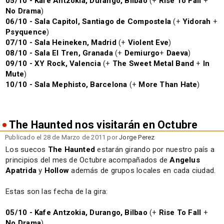
05/10 - Kafe Antzokia, Durango, Bilbao
(+
Rise To Fall
+
No Drama
)
06/10 - Sala Capitol, Santiago de Compostela
(+
Yidorah
+
Psyquence
)
07/10 - Sala Heineken, Madrid
(+
Violent Eve
)
08/10 - Sala El Tren, Granada
(+
Demiurgo
+
Daeva
)
09/10 - XY Rock, Valencia
(+
The Sweet Metal Band
+
In
Mute
)
10/10 - Sala Mephisto, Barcelona
(+
More Than Hate
)
The Haunted nos visitarán en Octubre
Publicado el 28 de Marzo de 2011 por
Jorge Perez
Los suecos
The Haunted
estarán girando por nuestro país a
principios del mes de Octubre acompañados de
Angelus
Apatrida
y
Hollow
además de grupos locales en cada ciudad.
Estas son las fecha de la gira:
05/10 - Kafe Antzokia, Durango, Bilbao
(+
Rise To Fall
+
No Drama
)