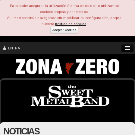
Para poder asegurar la utilización óptima de este sitio utilizamos
cookies propias y de terceros.
Si usted continúa navegando sin modificar su configuración, acepta
nuestra
política de cookies
.
Aceptar Cookies
ENTRA
CONTENIDO
COMUNIDAD
FEEEDBACK
FOROS
NOTICIAS