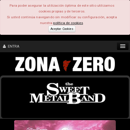
Para poder asegurar la utilización óptima de este sitio utilizamos
cookies propias y de terceros.
Si usted continúa navegando sin modificar su configuración, acepta
nuestra
política de cookies
.
Aceptar Cookies
ENTRA
CONTENIDO
COMUNIDAD
FEEEDBACK
FOROS