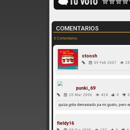
COMENTARIOS
6 Comentarios
stoosh
09 Feb 2007
25
punki_69
20 Mar 2006
424
0
0
quiza grita demasiado pa mi gusto, pero e
fieldy16