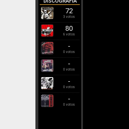
DISCOGRAFÍA
72
3 votos
80
6 votos
-
0 votos
-
0 votos
-
0 votos
-
0 votos