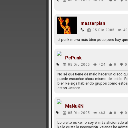
08 Dic 2005
237
0
0
masterplan
05 Dic 2005
40
el punk me va más bien poco pero hay que
PcPunk
05 Dic 2005
424
0
0
No sé que tiene de malo hacer un disco que
puede escuchar ahora mismo del estilo. Edi
bien ke siga habiendo grupos como estos, 
estos Unseen.
MaNuKN
05 Dic 2005
463
0
0
Lo cierto es ke no soy el más aficionado a
ke le gusta la innovación, y tienes ke admit