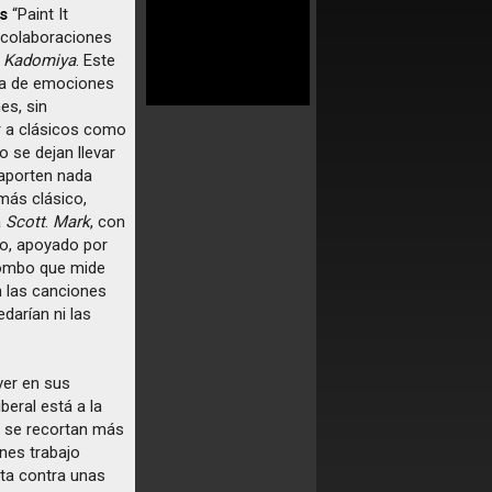
s
“Paint It
 colaboraciones
 Kadomiya
. Este
sta de emociones
es, sin
ar a clásicos como
No se dejan llevar
 aporten nada
más clásico,
a
Scott
.
Mark
, con
so, apoyado por
ombo que mide
n las canciones
darían ni las
ver en sus
beral está a la
ía se recortan más
nes trabajo
sta contra unas