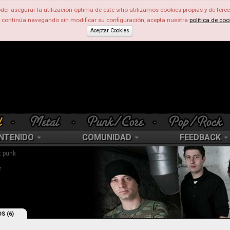
der asegurar la utilización óptima de este sitio utilizamos cookies propias y de terce
d continúa navegando sin modificar su configuración, acepta nuestra
política de coo
Aceptar Cookies
NTENIDO
COMUNIDAD
FEEDBACK
t punk
S (6)