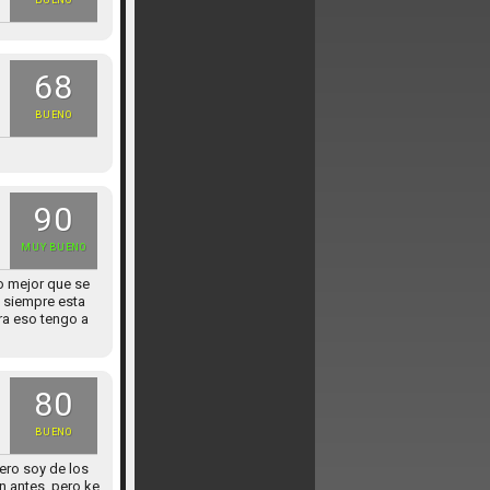
BUENO
68
BUENO
90
MUY BUENO
lo mejor que se
e siempre esta
ra eso tengo a
80
BUENO
ero soy de los
on antes, pero ke