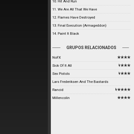
10. Hit And Run
11. We Are All That We Have
12. Flames Have Destroyed
13. Final Execution (Armageddon)
14. Paint It Black
GRUPOS RELACIONADOS
NoFX
Sick Of It All
Sex Pistols
Lars Frederiksen And The Bastards
Rancid
Millencolin