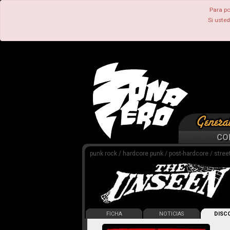
Para po
Si uste
CO
punk rock / hardcore punk / post-hardcore / stree
FICHA
NOTICIAS
DISCO