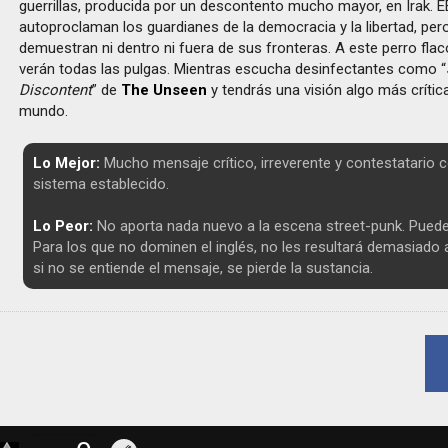
guerrillas, producida por un descontento mucho mayor, en Irak. E
autoproclaman los guardianes de la democracia y la libertad, per
demuestran ni dentro ni fuera de sus fronteras. A este perro flaco
verán todas las pulgas. Mientras escucha desinfectantes como “
Discontent
” de
The Unseen
y tendrás una visión algo más crítica
mundo.
Lo Mejor:
Mucho mensaje crítico, irreverente y contestatario c
sistema establecido.
Lo Peor:
No aporta nada nuevo a la escena street-punk. Puede s
Para los que no dominen el inglés, no les resultará demasiado 
si no se entiende el mensaje, se pierde la sustancia.