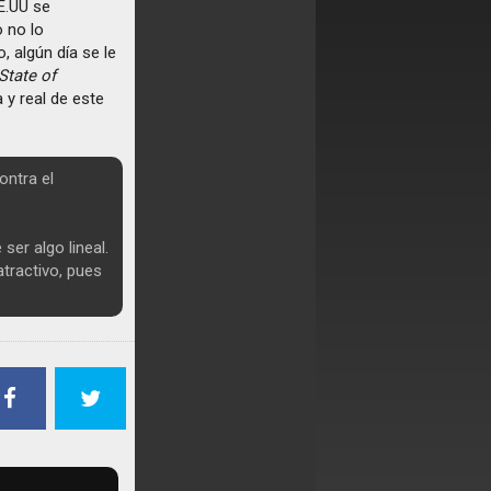
E.UU se
o no lo
, algún día se le
State of
 y real de este
ontra el
er algo lineal.
atractivo, pues