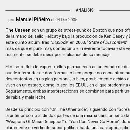
ANÁLISIS
Manuel Piñeiro
por
el 04 Dic 2005
The Unseen
son un grupo de street-punk de Boston que nos ofr
de la mano del sello Hellcat y bajo la producción de Ken Casey y 
este quinto álbum, tras “
Explode
” en 2003, “
State of Discontent
”
más de que el punk más contestario e irreverente todavía está vi
realmente, se debe medir por el alcance de su mensaje.
El mismo título lo expresa, ellos permanecen en un estado de de
puede interpretar de dos formas, o bien porque no encuentran su 
descontentos en un plan personal, o bien, posiblemente debido a
viven en un estado, como lo son los EE.UU., en el que predomina 
Seguramente, ambas interpretaciones se combinen para parir un 
de rabia y mala leche.
Desde su principio con “On The Other Side”, siguiendo con “Screa
la anterior como si de dos partes de una misma canción se trata
“Weapons Of Mass Deception” o “You Can Never Go Home”, don
claramente su vertiente socio-política, hasta una casi apocalíptic