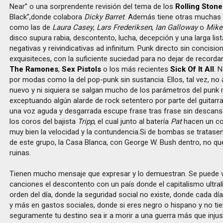
Near” o una sorprendente revisión del tema de los
Rolling Stone
Black”,donde colabora
Dicky Barret
. Además tiene otras muchas
como las de
Laura Casey
,
Lars Frederiksen
,
Ian Galloway
o
Mike
disco supura rabia, descontento, lucha, decepción y una larga li
negativas y reivindicativas ad infinitum. Punk directo sin concision
exquisiteces, con la suficiente suciedad para no dejar de record
The Ramones
,
Sex Pistols
o los más recientes
Sick Of It All
. 
por modas como la del pop-punk sin sustancia. Ellos, tal vez, no
nuevo y ni siquiera se salgan mucho de los parámetros del punk 
exceptuando algún alarde de rock setentero por parte del guitarr
una voz aguda y desgarrada escupe frase tras frase sin descan
los coros del bajista
Tripp
, el cual junto al batería
Pat
hacen un c
muy bien la velocidad y la contundencia.Si de bombas se tratase
de este grupo, la Casa Blanca, con George W. Bush dentro, no que
ruinas.
Tienen mucho mensaje que expresar y lo demuestran. Se puede 
canciones el descontento con un país donde el capitalismo ultrali
orden del día, donde la seguridad social no existe, donde cada d
y más en gastos sociales, donde si eres negro o hispano y no tie
seguramente tu destino sea ir a morir a una guerra más que inju