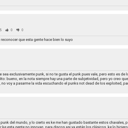
5
0
0
 reconocer que esta gente hace bien lo suyo
 sea exclusivamente punk, si no te gusta el punk pues vale, pero esto es de 
to: bueno, en la nota siempre hay una parte de subjetividad, pero yo creo qu
no voy a pasarme la vida escuchando el punks not dead de los exploited, pa
l punk del mundo, y lo cierto es ke me han gustado bastante estos chavales, p
ir ke esta gente no innovan, para discos asi ya están los clásicos, ke lo hicier