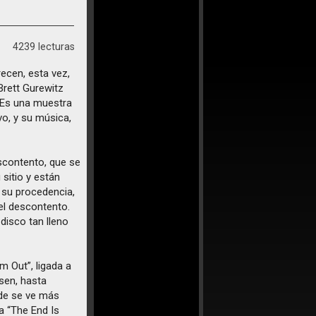
4239 lecturas
ecen, esta vez,
Brett Gurewitz
. Es una muestra
vo, y su música,
scontento, que se
sitio y están
 su procedencia,
el descontento.
disco tan lleno
m Out”, ligada a
sen, hasta
de se ve más
a “The End Is