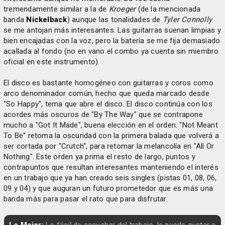
tremendamente similar a la de
Kroeger
(de la mencionada
banda
Nickelback
) aunque las tonalidades de
Tyler Connolly
se me antojan más interesantes. Las guitarras suenan limpias y
bien encajadas con la voz, pero la batería se me fija demasiado
acallada al fondo (no en vano el combo ya cuenta sin miembro
oficial en este instrumento).
El disco es bastante homogéneo con guitarras y coros como
arco denominador común, hecho que queda marcado desde
"So Happy", tema que abre el disco. El disco continúa con los
acordes más oscuros de "By The Way" que se contrapone
mucho a "Got It Made", buena elección en el orden. "Not Meant
To Be" retoma la oscuridad con la primera balada que volverá a
ser cortada por "Crutch", para retomar la melancolía en "All Or
Nothing". Este orden ya prima el resto de largo, puntos y
contrapuntos que resultan interesantes manteniendo el interés
en un trabajo que ya han creado seis singles (pistas 01, 08, 06,
09 y 04) y que auguran un futuro prometedor que es más una
banda más para pasar el rato que para disfrutar.