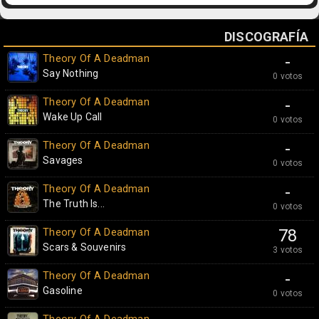
DISCOGRAFÍA
Theory Of A Deadman
-
Say Nothing
0 votos
Theory Of A Deadman
-
Wake Up Call
0 votos
Theory Of A Deadman
-
Savages
0 votos
Theory Of A Deadman
-
The Truth Is...
0 votos
Theory Of A Deadman
78
Scars & Souvenirs
3 votos
Theory Of A Deadman
-
Gasoline
0 votos