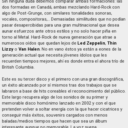
Sin ninguna duda debemos comparar ambas formaciones: las
dos formadas en Canadá, ambas mezclando Hard-Rock con
algo de Post-Grunge, con similares tonalidades sonoras,
vocales, compositoras,… Demasiadas similitudes que no podían
pasar desapercibidas para una gran multinacional que desea
aunar esfuerzos ante otros estilos y no solo hacer piña en
torno al Metal. Hard-Rock de nueva generación que atrae a
numerosos oídos que quedan lejos de
Led Zeppelin
,
Thin
Lizzy
o
Van Halen
. No en vano éstos ya están a eones de la
generación actual que necesita jóvenes ídolos que les
recuerden tiempos mejores, ahí es donde entra el ahora trío de
British Columbia.
Este es su tercer disco y el primero con una gran discográfica,
un éxito alcanzado por sí mismos tras dos trabajos que se
labraron a base de hits coreables el reconocimiento del público.
Este largo recupera algo de los sonidos de su primer y
memorable disco homónimo lanzado en 2002 y con el que
pretenden volver a soltar energía con la que hacer cicatrices y
conseguir más éxitos, souvenirs cargados con menos
baladas/medios tiempos que hacen que sea un álbum
interesante aunque no memorable. La voz suena