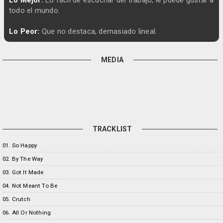
Lo Mejor:
Lo fácil de escuchar del trabajo, le puede gustar a
todo el mundo.
Lo Peor:
Que no destaca, demasiado lineal.
MEDIA
TRACKLIST
01. So Happy
02. By The Way
03. Got It Made
04. Not Meant To Be
05. Crutch
06. All Or Nothing