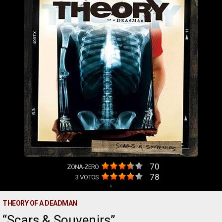
70
ZONA-ZERO
78
3
VOTOS
+
THEORY OF A DEADMAN
Scars & Souvenirs