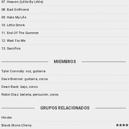
07. Heaven (Little By Little)
08. Bad Girlfriend
09. Hate My Life
10. Little Smirk
11. End Of The Summer
12. Wait For Me
13. Sacrifice
MIEMBROS
Tyler Connolly: voz, guitarra
Dave Brenner: guitarra, coros
Dean Back: bajo, coros
Robin Diaz: batería, percusión, coros
GRUPOS RELACIONADOS
Hinder
Black Stone Cherry