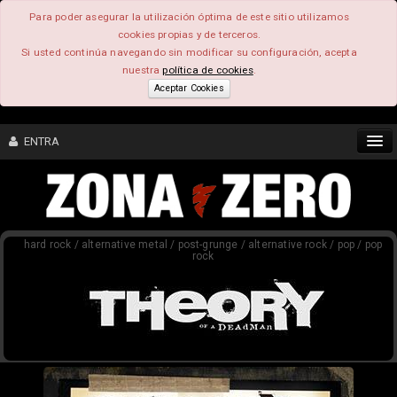
Para poder asegurar la utilización óptima de este sitio utilizamos
cookies propias y de terceros.
Si usted continúa navegando sin modificar su configuración, acepta
nuestra
política de cookies
.
Aceptar Cookies
ENTRA
CONTENIDO
hard rock / alternative metal / post-grunge / alternative rock / pop / pop
COMUNIDAD
rock
FEEEDBACK
FOROS