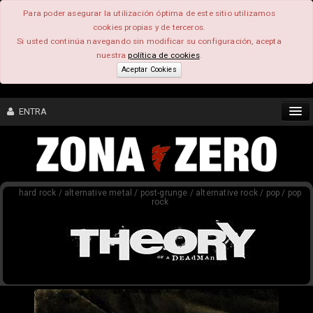
Para poder asegurar la utilización óptima de este sitio utilizamos
cookies propias y de terceros.
Si usted continúa navegando sin modificar su configuración, acepta
nuestra
política de cookies
.
Aceptar Cookies
ENTRA
CONTENIDO
hard rock / alternative metal / post-grunge / alternative rock / pop / pop
COMUNIDAD
rock
FEEEDBACK
FOROS