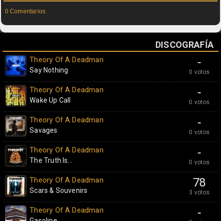
0 Comentarios
DISCOGRAFÍA
Theory Of A Deadman
-
Say Nothing
0 votos
Theory Of A Deadman
-
Wake Up Call
0 votos
Theory Of A Deadman
-
Savages
0 votos
Theory Of A Deadman
-
The Truth Is...
0 votos
Theory Of A Deadman
78
Scars & Souvenirs
3 votos
Theory Of A Deadman
-
Gasoline