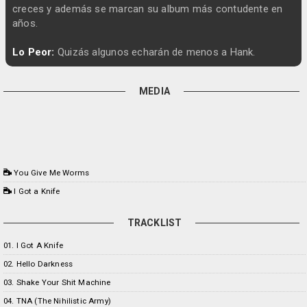
creces y además se marcan su album más contudente en
años.
Lo Peor:
Quizás algunos echarán de menos a Hank.
MEDIA
You Give Me Worms
I Got a Knife
TRACKLIST
01. I Got A Knife
02. Hello Darkness
03. Shake Your Shit Machine
04. TNA (The Nihilistic Army)