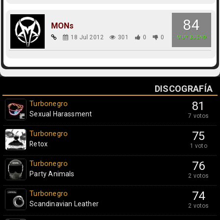
84
MONs
18 Jul 2012
301
0
0
MUY BUENO
DISCOGRAFÍA
Turbonegro
81
Sexual Harassment
7 votos
Turbonegro
75
Retox
1 voto
Turbonegro
76
Party Animals
2 votos
Turbonegro
74
Scandinavian Leather
2 votos