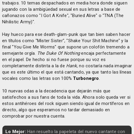
trabajos. 10 temas despachados en media hora donde siguen
jugando con la ambigüedad sexual en sus letras a base de
cañonazos como "I Got A Knife", "Buried Alive" o "TNA (The
Nihilistic Army)".
Hay hueco para ese death-glam-punk que tan bien saben hacer
en títulos como "Mister Sister", "Shake Your Shit Machine" y la
final "You Give Me Worms" que supone un colofón tremendo a
semejante orgía.
The Duke Of Nothing
encaja perfectamente
en el papel. De hecho si no fuese porque su voz es
completamente distinta a la de
Hank
, no costaría nada imaginar
que es este último el que está cantando, ya que tanto las líneas
vocales como las letras son 100%
Turbonegro
.
10 nuevas odas a la decadencia que dejarán más que
satisfechos a sus fans de toda la vida. Ahora solo queda ver si
estos antihéroes del rock siguen siendo igual de mortíferos en
directo, algo que esperamos no tardar demasiado en
comprobar por nuestra cuenta.
Lo Mejor:
Han resuelto la papeleta del nuevo cantante con