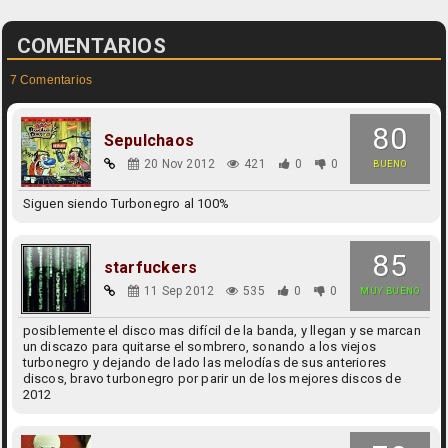
COMENTARIOS
7 Comentarios
80
Sepulchaos
20 Nov 2012
421
0
0
BUENO
Siguen siendo Turbonegro al 100%
85
starfuckers
11 Sep 2012
535
0
0
MUY BUENO
posiblemente el disco mas difícil de la banda, y llegan y se marcan
un discazo para quitarse el sombrero, sonando a los viejos
turbonegro y dejando de lado las melodías de sus anteriores
discos, bravo turbonegro por parir un de los mejores discos de
2012