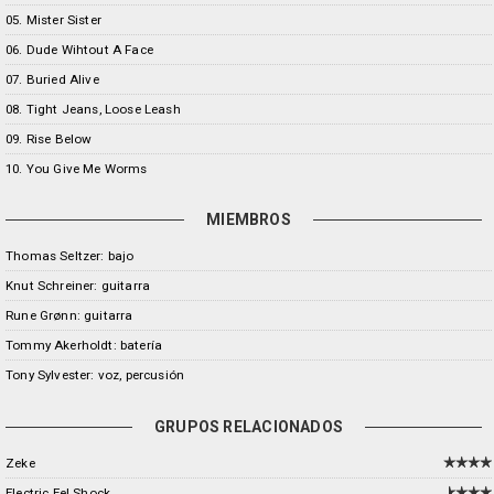
05. Mister Sister
06. Dude Wihtout A Face
07. Buried Alive
08. Tight Jeans, Loose Leash
09. Rise Below
10. You Give Me Worms
MIEMBROS
Thomas Seltzer: bajo
Knut Schreiner: guitarra
Rune Grønn: guitarra
Tommy Akerholdt: batería
Tony Sylvester: voz, percusión
GRUPOS RELACIONADOS
Zeke
Electric Eel Shock