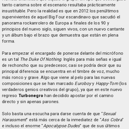
tanto carisma sobre el escenario resultaba prácticamente
insustituible. Pero la realidad es que en 2012 los penúltimos
supervivientes de aquel Big Four escandinavo que sacudió el
panorama rockanrolero de Europa a finales de los 90 y
principios del nuevo siglo, siguen vivos, con un nuevo cantante
y un álbum bajo el brazo que demuestra que están en plena
forma.
Para empezar el encargado de ponerse delante del micrófono
es un tal
The Duke Of Nothing
. Inglés para más señas e igual
de rechoncho que su predecesor, casi se podría decir que su
principal diferencia se encuentra en el timbre de voz, mucho
más ronco y grave. Algo que viene al pelo para las nuevas
composiciones que se han marcado
Euroboy
y
Happy-Tom
(los
verdaderos genios creativos del grupo), ya que en este nuevo
regreso
Turbonegro
han decidido apostar por el camino
directo y sin apenas parones.
Solo basta una escucha para darse cuenta de que "
Sexual
Harassment
" está más cerca de la inmediatez de "
Ass Cobra
"
e incluso el enorme "
Apocalypse Dudes
" que de sus últimos