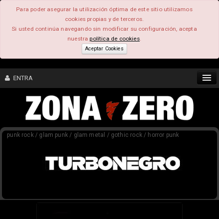
Para poder asegurar la utilización óptima de este sitio utilizamos
cookies propias y de terceros.
Si usted continúa navegando sin modificar su configuración, acepta
nuestra
política de cookies
.
Aceptar Cookies
ENTRA
CONTENIDO
punk rock / glam punk / glam metal / gothic rock / horror punk
COMUNIDAD
FEEEDBACK
FOROS