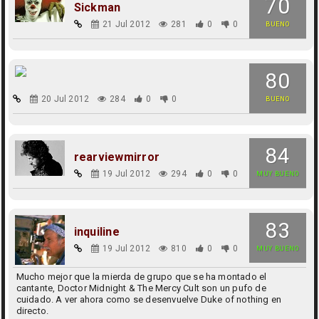
70
Sickman
21 Jul 2012
281
0
0
BUENO
80
20 Jul 2012
284
0
0
BUENO
84
rearviewmirror
19 Jul 2012
294
0
0
MUY BUENO
83
inquiline
19 Jul 2012
810
0
0
MUY BUENO
Mucho mejor que la mierda de grupo que se ha montado el
cantante, Doctor Midnight & The Mercy Cult son un pufo de
cuidado. A ver ahora como se desenvuelve Duke of nothing en
directo.