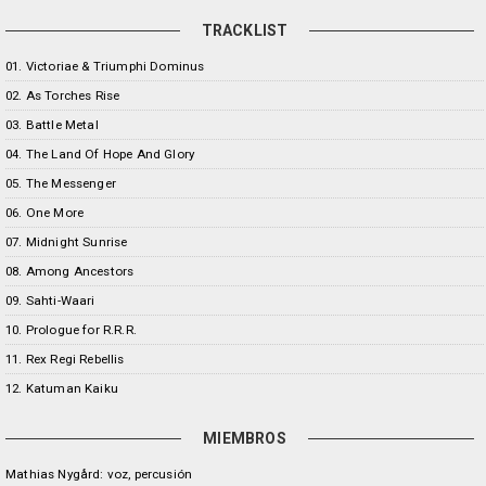
TRACKLIST
01. Victoriae & Triumphi Dominus
02. As Torches Rise
03. Battle Metal
04. The Land Of Hope And Glory
05. The Messenger
06. One More
07. Midnight Sunrise
08. Among Ancestors
09. Sahti-Waari
10. Prologue for R.R.R.
11. Rex Regi Rebellis
12. Katuman Kaiku
MIEMBROS
Mathias Nygård: voz, percusión