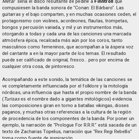
Metal
" sería el disco resultante de pedirle a
Finntroll
que
compusiesen la banda sonora de "Conan: El Bárbaro". Las
guitarras y el bajo comparten, y en muchas ocasiones ceden, el
protagonismo con violines, acordeones, flautas, trompetas,
bongos y percusión variada, y mil y un instrumentos más,
otorgando a todas y cada una de las canciones una marcada
atmósfera épica, recalcada más aún por los coros, tanto
masculinos como femeninos, que acompañan a la áspera voz
del cantante a en la mayor parte de los temas. El resultado
puede ser calificado de original, fresco... pero por encima de
cualquier otra cosa, de pintoresco.
Acompañando a este sonido, la temática de las canciones se
ve completamente influenciada por el folklore y la mitología
nórdicas, una influencia que hasta el propio nombre de la banda
(
Turisas
es el nombre dado a gigantes mitológicos) evidencia.
las composiciones giran en torno a batallas vikingas, dioses
paganos, y muchas otras referencias a la cultura de la región
de procedencia de los componentes de la banda. Por poner un
ejemplo, la narración de "Prologue For R.R.R." está sacada de un
texto de Zacharias Topelius, narración que "Rex Regi Rebellis"
toma como fuente de inspiración.