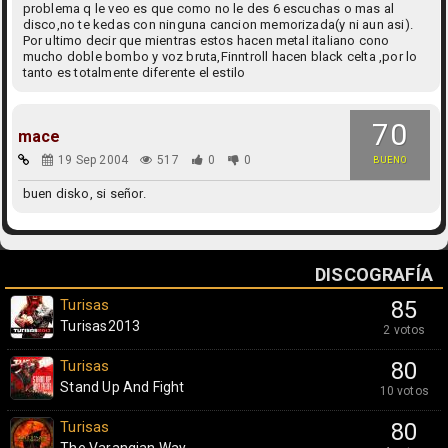
problema q le veo es que como no le des 6 escuchas o mas al
disco,no te kedas con ninguna cancion memorizada(y ni aun asi).
Por ultimo decir que mientras estos hacen metal italiano cono
mucho doble bombo y voz bruta,Finntroll hacen black celta ,por lo
tanto es totalmente diferente el estilo
70
mace
19 Sep 2004
517
0
0
BUENO
buen disko, si señor.
DISCOGRAFÍA
Turisas
85
Turisas2013
2 votos
Turisas
80
Stand Up And Fight
10 votos
Turisas
80