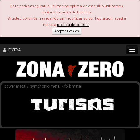
Para poder asegurar la utilización óptima de este sitio utilizamos
cookies propias y de terceros.
Si usted continúa navegando sin modificar su configuración, acepta
nuestra
política de cookies
.
Aceptar Cookies
ENTRA
CONTENIDO
power metal / symphonic metal / folk metal
COMUNIDAD
FEEEDBACK
FOROS