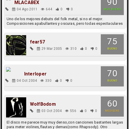
90
MLACABEX
04 Ago 2011
644
0
0
MUY BUENO
Uno de los mejores debuts del folk metal, si no el mejor.
Composiciones apabullantes y oscuras, pero todas espectaculares
75
fear57
29 Mar 2005
310
0
0
BUENO
70
Interloper
04 Oct 2004
330
0
0
BUENO
60
WolfBodom
03 Oct 2004
556
0
0
MEDIOCRE
El disco me parece muy muy denso,con canciones bastantes largas
para meter violines,flautas y demas(como Rhapsody). Otro