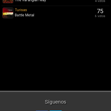
The Varangian Way
4 votos
Turisas
75
Battle Metal
6 votos
Síguenos