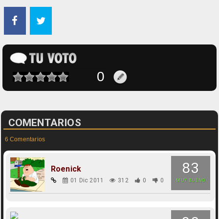
COMENTARIOS
6 Comentarios
83
Roenick
01 Dic 2011
312
0
0
MUY BUENO