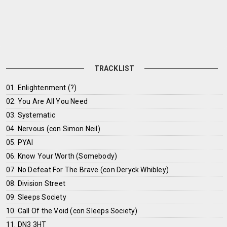
TRACKLIST
01. Enlightenment (?)
02. You Are All You Need
03. Systematic
04. Nervous (con Simon Neil)
05. PYAI
06. Know Your Worth (Somebody)
07. No Defeat For The Brave (con Deryck Whibley)
08. Division Street
09. Sleeps Society
10. Call Of the Void (con Sleeps Society)
11. DN3 3HT