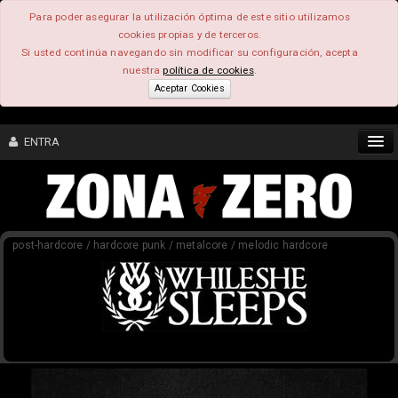
Para poder asegurar la utilización óptima de este sitio utilizamos
cookies propias y de terceros.
Si usted continúa navegando sin modificar su configuración, acepta
nuestra
política de cookies
.
Aceptar Cookies
ENTRA
CONTENIDO
post-hardcore / hardcore punk / metalcore / melodic hardcore
COMUNIDAD
FEEEDBACK
FOROS