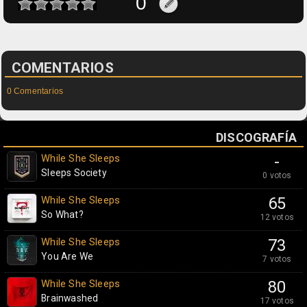
COMENTARIOS
0 Comentarios
DISCOGRAFÍA
While She Sleeps
-
Sleeps Society
0 votos
While She Sleeps
65
So What?
12 votos
While She Sleeps
73
You Are We
7 votos
While She Sleeps
80
Brainwashed
17 votos