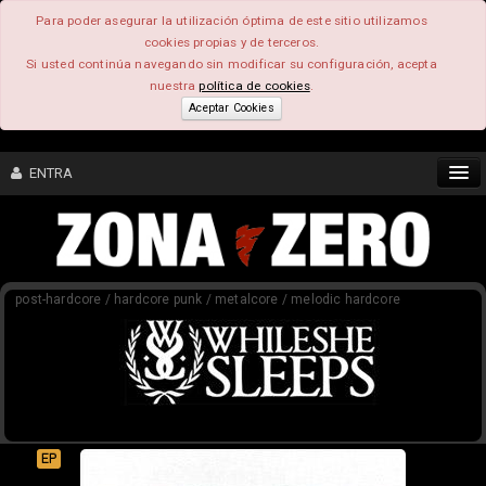
Para poder asegurar la utilización óptima de este sitio utilizamos
cookies propias y de terceros.
Si usted continúa navegando sin modificar su configuración, acepta
nuestra
política de cookies
.
Aceptar Cookies
ENTRA
CONTENIDO
post-hardcore / hardcore punk / metalcore / melodic hardcore
COMUNIDAD
FEEEDBACK
FOROS
EP