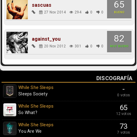
65
sascuas
27 Nov 2014
294
0
0
BUENO
82
against_you
20 Nov 2012
301
0
0
MUY BUENO
DISCOGRAFÍA
While She Sleeps
-
Sleeps Society
0 votos
While She Sleeps
65
So What?
12 votos
While She Sleeps
73
You Are We
7 votos