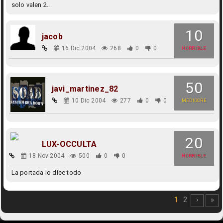
solo valen 2..
10
jacob
16 Dic 2004
268
0
0
HORRIBLE
50
javi_martinez_82
10 Dic 2004
277
0
0
MEDIOCRE
20
LUX-OCCULTA
18 Nov 2004
500
0
0
HORRIBLE
La portada lo dice todo
1
2
›
»