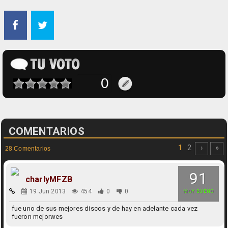
COMENTARIOS
1
2
›
»
28 Comentarios
91
charlyMFZB
19 Jun 2013
454
0
0
MUY BUENO
fue uno de sus mejores discos y de hay en adelante cada vez
fueron mejorwes