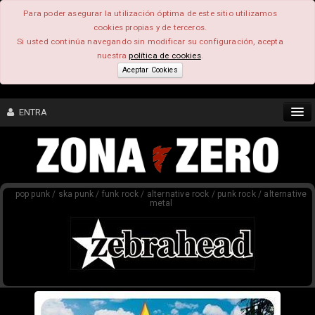
Para poder asegurar la utilización óptima de este sitio utilizamos
cookies propias y de terceros.
Si usted continúa navegando sin modificar su configuración, acepta
nuestra
política de cookies
.
Aceptar Cookies
ENTRA
CONTENIDO
pop punk / ska punk / funk rock / alternative rock / punk rock / alternative
COMUNIDAD
metal
FEEEDBACK
FOROS