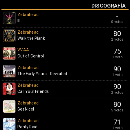
DISCOGRAFÍA
Zebrahead
-
III
0 votos
Zebrahead
80
Walk the Plank
2 votos
VV.AA.
75
Out of Control
1 voto
Zebrahead
90
The Early Years - Revisited
1 voto
Zebrahead
90
Call Your Friends
2 votos
Zebrahead
80
Get Nice!
5 votos
Zebrahead
71
Panty Raid
1 voto