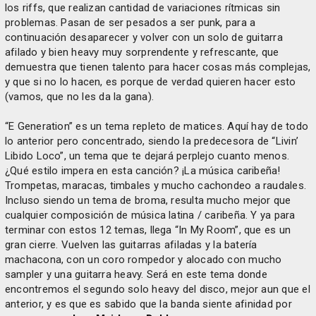
los riffs, que realizan cantidad de variaciones rítmicas sin
problemas. Pasan de ser pesados a ser punk, para a
continuación desaparecer y volver con un solo de guitarra
afilado y bien heavy muy sorprendente y refrescante, que
demuestra que tienen talento para hacer cosas más complejas,
y que si no lo hacen, es porque de verdad quieren hacer esto
(vamos, que no les da la gana).
“E Generation” es un tema repleto de matices. Aquí hay de todo
lo anterior pero concentrado, siendo la predecesora de “Livin’
Libido Loco”, un tema que te dejará perplejo cuanto menos.
¿Qué estilo impera en esta canción? ¡La música caribeña!
Trompetas, maracas, timbales y mucho cachondeo a raudales.
Incluso siendo un tema de broma, resulta mucho mejor que
cualquier composición de música latina / caribeña. Y ya para
terminar con estos 12 temas, llega “In My Room”, que es un
gran cierre. Vuelven las guitarras afiladas y la batería
machacona, con un coro rompedor y alocado con mucho
sampler y una guitarra heavy. Será en este tema donde
encontremos el segundo solo heavy del disco, mejor aun que el
anterior, y es que es sabido que la banda siente afinidad por