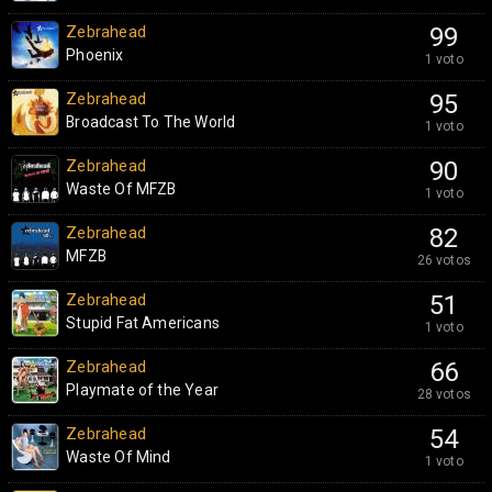
Zebrahead
99
Phoenix
1 voto
Zebrahead
95
Broadcast To The World
1 voto
Zebrahead
90
Waste Of MFZB
1 voto
Zebrahead
82
MFZB
26 votos
Zebrahead
51
Stupid Fat Americans
1 voto
Zebrahead
66
Playmate of the Year
28 votos
Zebrahead
54
Waste Of Mind
1 voto