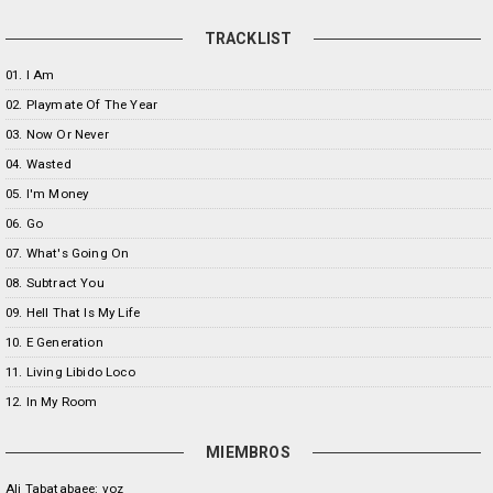
TRACKLIST
01. I Am
02. Playmate Of The Year
03. Now Or Never
04. Wasted
05. I'm Money
06. Go
07. What's Going On
08. Subtract You
09. Hell That Is My Life
10. E Generation
11. Living Libido Loco
12. In My Room
MIEMBROS
Ali Tabatabaee: voz