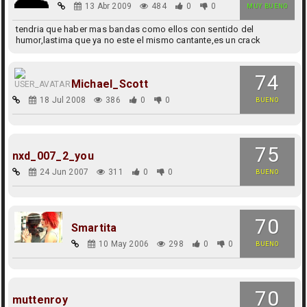
13 Abr 2009
484
0
0
MUY BUENO
tendria que haber mas bandas como ellos con sentido del
humor,lastima que ya no este el mismo cantante,es un crack
74
Michael_Scott
18 Jul 2008
386
0
0
BUENO
75
nxd_007_2_you
24 Jun 2007
311
0
0
BUENO
70
Smartita
10 May 2006
298
0
0
BUENO
70
muttenroy