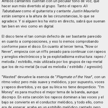
Ambos cantantes cuentan con un peculiar tono de voz, que
hacer aun más divertido al grupo. Tanto el rapero
Ali
Tabatabaee
como el guitarrista y cantante
Justin Mauriello
están siempre a la altura de las circunstancias, lo que se
agradece. Y si alguien les ha visto en directo, sabrá que suenan
tan bien en vivo como en digital.
El disco tiene el tan común defecto de ser bastante parecido
en cuanto a composiciones, y eso lo iremos comprobando
conforme pase el disco. En cuanto al tercer tema, “Now or
Never”, empieza con un riffs pesado para continuar con rapeos
y arreglos electrónicos y la ya explotadísima estructura: rapeo /
melodía / estribillo, más utilizada por los grupos de rap-metal
que los de nü-metal (la cual es melodía / estribillo / agresión).
“Wasted” devuelve la esencia de “
Playmate of the Year
”, con un
ritmo veloz pero más suave y melódico, y por supuesto, voces
y rapeos divertidos, y es que su lírica no tiene desperdicio. “I’m
Money” es para muchos el mejor tema de la banda, aunque
discrepo. En esta canción los rapeos dominan a las voces y el
bajo se convierte en el conductor melódico, y todo ello, como
era de esperar, acaba en un estribillo melódico cantado pero