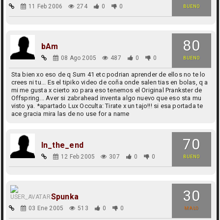
11 Feb 2006
274
0
0
BUENO
80
bAm
08 Ago 2005
487
0
0
BUENO
Sta bien xo eso de q Sum 41 etc podrian aprender de ellos no te lo
crees ni tu... Es el tipiko video de coña onde salen tias en bolas, q a
mi me gusta x cierto xo para eso tenemos el Original Prankster de
Offspring... Aver si zabrahead inventa algo nuevo que eso sta mu
visto ya. *apartado Lux Occulta: Tirate x un tajo!!! si esa portada te
ace gracia mira las de no use for a name
70
In_the_end
12 Feb 2005
307
0
0
BUENO
30
Spunka
03 Ene 2005
513
0
0
MALO