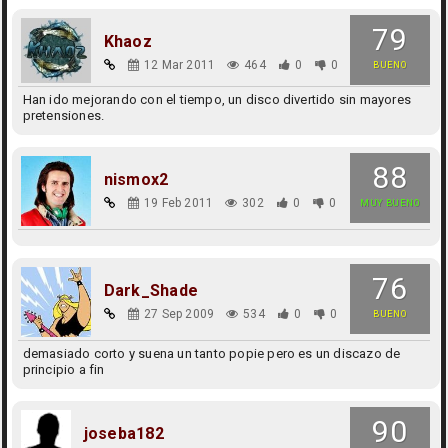
79
Khaoz
12 Mar 2011
464
0
0
BUENO
Han ido mejorando con el tiempo, un disco divertido sin mayores
pretensiones.
88
nismox2
19 Feb 2011
302
0
0
MUY BUENO
76
Dark_Shade
27 Sep 2009
534
0
0
BUENO
demasiado corto y suena un tanto popie pero es un discazo de
principio a fin
90
joseba182