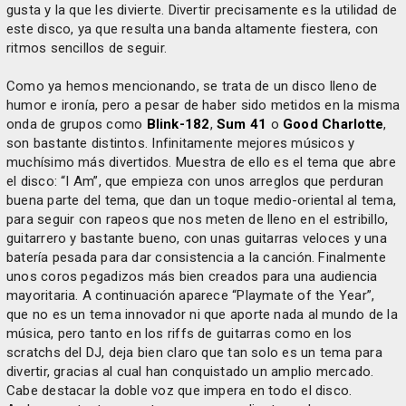
gusta y la que les divierte. Divertir precisamente es la utilidad de
este disco, ya que resulta una banda altamente fiestera, con
ritmos sencillos de seguir.
Como ya hemos mencionando, se trata de un disco lleno de
humor e ironía, pero a pesar de haber sido metidos en la misma
onda de grupos como
Blink-182
,
Sum 41
o
Good Charlotte
,
son bastante distintos. Infinitamente mejores músicos y
muchísimo más divertidos. Muestra de ello es el tema que abre
el disco: “I Am”, que empieza con unos arreglos que perduran
buena parte del tema, que dan un toque medio-oriental al tema,
para seguir con rapeos que nos meten de lleno en el estribillo,
guitarrero y bastante bueno, con unas guitarras veloces y una
batería pesada para dar consistencia a la canción. Finalmente
unos coros pegadizos más bien creados para una audiencia
mayoritaria. A continuación aparece “Playmate of the Year”,
que no es un tema innovador ni que aporte nada al mundo de la
música, pero tanto en los riffs de guitarras como en los
scratchs del DJ, deja bien claro que tan solo es un tema para
divertir, gracias al cual han conquistado un amplio mercado.
Cabe destacar la doble voz que impera en todo el disco.