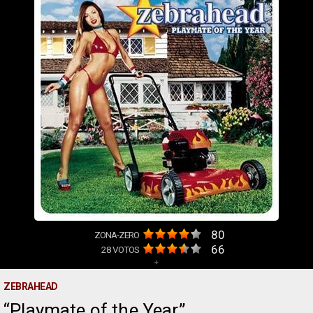
80
ZONA-ZERO
66
28
VOTOS
+
ZEBRAHEAD
Playmate of the Year