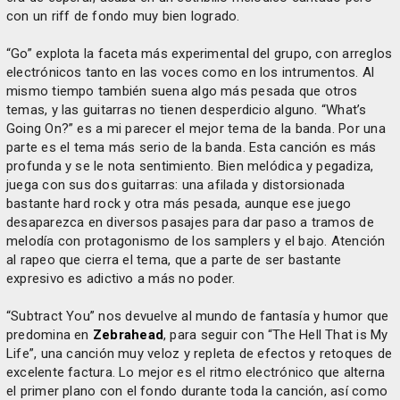
con un riff de fondo muy bien logrado.
“Go” explota la faceta más experimental del grupo, con arreglos
electrónicos tanto en las voces como en los intrumentos. Al
mismo tiempo también suena algo más pesada que otros
temas, y las guitarras no tienen desperdicio alguno. “What’s
Going On?” es a mi parecer el mejor tema de la banda. Por una
parte es el tema más serio de la banda. Esta canción es más
profunda y se le nota sentimiento. Bien melódica y pegadiza,
juega con sus dos guitarras: una afilada y distorsionada
bastante hard rock y otra más pesada, aunque ese juego
desaparezca en diversos pasajes para dar paso a tramos de
melodía con protagonismo de los samplers y el bajo. Atención
al rapeo que cierra el tema, que a parte de ser bastante
expresivo es adictivo a más no poder.
“Subtract You” nos devuelve al mundo de fantasía y humor que
predomina en
Zebrahead
, para seguir con “The Hell That is My
Life”, una canción muy veloz y repleta de efectos y retoques de
excelente factura. Lo mejor es el ritmo electrónico que alterna
el primer plano con el fondo durante toda la canción, así como