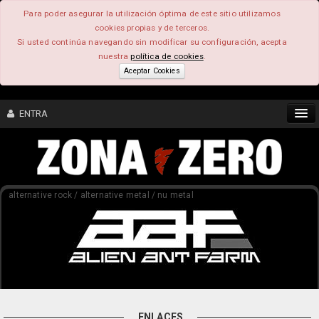
Para poder asegurar la utilización óptima de este sitio utilizamos
cookies propias y de terceros.
Si usted continúa navegando sin modificar su configuración, acepta
nuestra
política de cookies
.
Aceptar Cookies
ENTRA
CONTENIDO
alternative rock / alternative metal / nu metal
COMUNIDAD
FEEEDBACK
FOROS
ENLACES