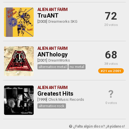
ALIEN ANT FARM
72
TruANT
[2003]
Dreamworks SKG
20 votos
ALIEN ANT FARM
68
ANThology
[2001]
DreamWorks
38 votos
alternative metal
nu metal
#21 en 2001
ALIEN ANT FARM
?
Greatest Hits
[1999]
Chick Music Records
0 votos
alternative rock
¿Falta algún disco? ¡Ayúdanos!