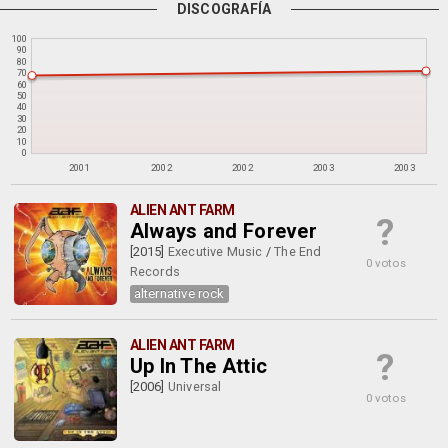
DISCOGRAFÍA
100
90
80
70
60
50
40
30
20
10
0
2001
2002
2002
2003
2003
ALIEN ANT FARM
?
Always and Forever
[2015]
Executive Music
/
The End
0 votos
Records
alternative rock
ALIEN ANT FARM
?
Up In The Attic
[2006]
Universal
0 votos