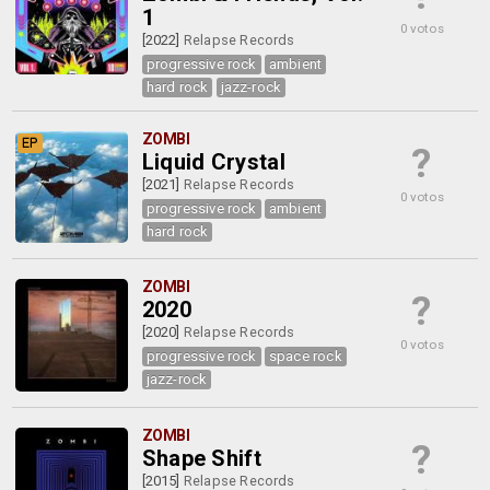
1
0 votos
[2022]
Relapse Records
progressive rock
ambient
hard rock
jazz-rock
ZOMBI
EP
?
Liquid Crystal
[2021]
Relapse Records
0 votos
progressive rock
ambient
hard rock
ZOMBI
?
2020
[2020]
Relapse Records
0 votos
progressive rock
space rock
jazz-rock
ZOMBI
?
Shape Shift
[2015]
Relapse Records