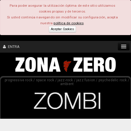
Para poder asegurar la utilización óptima de este sitio utilizamos
cookies propias y de terceros.
Si usted continúa navegando sin modificar su configuración, acepta
nuestra
política de cookies
.
Aceptar Cookies
ENTRA
CONTENIDO
progressive rock / space rock / jazz-rock / jazz fusion / psychedelic rock /
COMUNIDAD
ambient
FEEEDBACK
FOROS