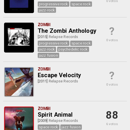
0 votos
progressive rock
space rock
jazz-rock
ZOMBI
?
The Zombi Anthology
[2015]
Relapse Records
0 votos
progressive rock
space rock
jazz-rock
psychedelic rock
jazz fusion
ZOMBI
?
Escape Velocity
[2011]
Relapse Records
0 votos
ZOMBI
88
Spirit Animal
[2009]
Relapse Records
6 votos
space rock
jazz fusion