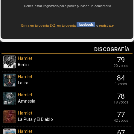
Debes estar registrado para poder publicar un comentario
Entra en tu cuenta Z-Z
,
en tu cuenta
o
regístrate
DISCOGRAFÍA
Hamlet
79
Berlín
20 votos
Hamlet
84
La Ira
9 votos
Hamlet
78
Amnesia
18 votos
Hamlet
77
La Puta y El Diablo
42 votos
Hamlet
67