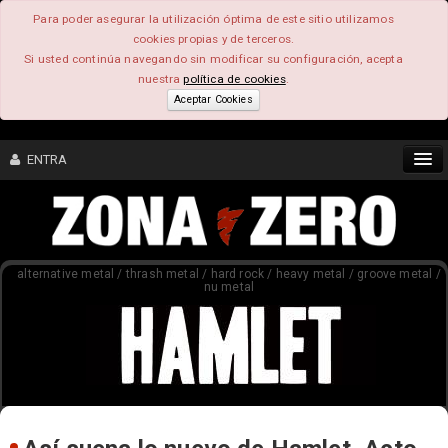
Para poder asegurar la utilización óptima de este sitio utilizamos
cookies propias y de terceros.
Si usted continúa navegando sin modificar su configuración, acepta
nuestra
política de cookies
.
Aceptar Cookies
ENTRA
CONTENIDO
alternative metal / thrash metal / hard rock / heavy metal / groove metal /
COMUNIDAD
nu metal
FEEEDBACK
FOROS