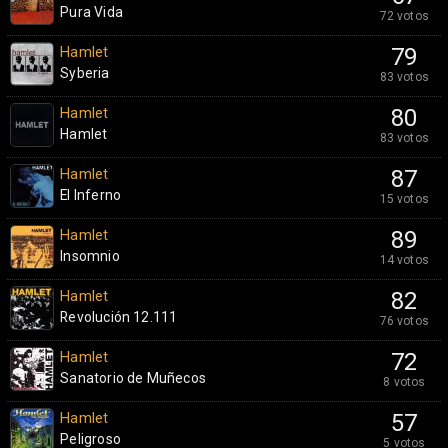
Pura Vida
72 votos
Hamlet
79
Syberia
83 votos
Hamlet
80
Hamlet
83 votos
Hamlet
87
El Inferno
15 votos
Hamlet
89
Insomnio
14 votos
Hamlet
82
Revolución 12.111
76 votos
Hamlet
72
Sanatorio de Muñecos
8 votos
Hamlet
57
Peligroso
5 votos