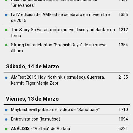
"Grievances"
La IV edición del AMFest se celebrará en noviembre
1355
de 2015
The Story So Far anuncian nuevo disco y adelantan un
1212
tema
Strung Out adelantan "Spanish Days" de su nuevo
1354
álbum
Sábado, 14 de Marzo
AMFest 2015. Hoy: Nothink, (lo:muêso), Guerrera,
2135
Kermit, Tiger Menja Zebr
Viernes, 13 de Marzo
Maybeshewill publican el vídeo de "Sanctuary"
1710
Entrevista con (lo:muêso)
1094
ANÁLISIS
- "Voltaia" de
Voltaia
6221