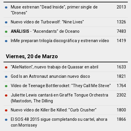
Muse estrenan "Dead Inside", primer single de
2013
"Drones"
Nuevo vídeo de Turbowolf: "Nine Lives"
1326
ANÁLISIS
- "Ascendants" de
Oceano
7483
InMe preparan trilogía discográfica y estrenan vídeo
1419
Viernes, 20 de Marzo
"AlieNation", nuevo trabajo de Quassar en abril
1633
God Is an Astronaut anuncian nuevo disco
1821
Vídeo de Teenage Bottlerocket: "They Call Me Steve"
1764
Juliette Lewis cantará en Giraffe Tongue Orchestra
2302
(Mastodon, The Dilling
Nuevo vídeo de Killer Be Killed: "Curb Crusher"
1800
El SOS 48 2015 sigue completando su cartel, ahora
1866
con Morrissey