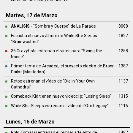
Martes, 17 de Marzo
ANÁLISIS
- "Sombra y Cuerpo" de
La Parade
8088
Escucha el nuevo álbum de While She Sleeps
1827
"Brainwashed"
36 Crazyfists estrenan el vídeo para "Swing the
1258
Noose"
Primer tema de Arcadea, el proyecto electro de Brann
1387
Dailor (Mastodon)
Retox estrenan el vídeo de "Die in Your Own
1137
Cathedral"
Comeback Kid tienen nuevo videoclip: "Losing Sleep"
1315
While She Sleeps estrenan el vídeo de"Our Legacy"
1116
Lunes, 16 de Marzo
Rolo Tomassi estrenan el primer adelanto de
1487