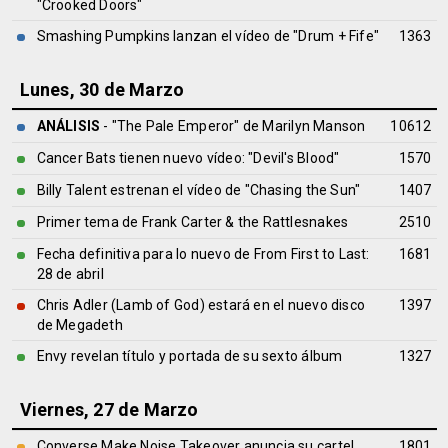
"Crooked Doors"
Smashing Pumpkins lanzan el vídeo de "Drum + Fife"
1363
Lunes, 30 de Marzo
ANÁLISIS
- "The Pale Emperor" de
Marilyn Manson
10612
Cancer Bats tienen nuevo vídeo: "Devil's Blood"
1570
Billy Talent estrenan el vídeo de "Chasing the Sun"
1407
Primer tema de Frank Carter & the Rattlesnakes
2510
Fecha definitiva para lo nuevo de From First to Last:
1681
28 de abril
Chris Adler (Lamb of God) estará en el nuevo disco
1397
de Megadeth
Envy revelan título y portada de su sexto álbum
1327
Viernes, 27 de Marzo
Converse Make Noise Takeover anuncia su cartel
1801