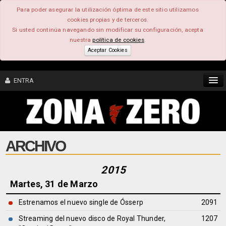
Para poder asegurar la utilización óptima de este sitio utilizamos
cookies propias y de terceros.
Si usted continúa navegando sin modificar su configuración, acepta
nuestra
política de cookies
.
Aceptar Cookies
ENTRA
CONTENIDO
ARCHIVO
COMUNIDAD
FEEEDBACK
2015
Martes, 31 de Marzo
FOROS
Estrenamos el nuevo single de Ósserp
2091
Streaming del nuevo disco de Royal Thunder,
1207