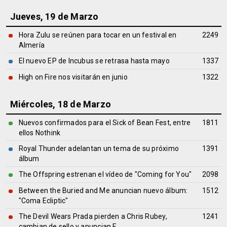
Jueves, 19 de Marzo
Hora Zulu se reúnen para tocar en un festival en
2249
Almería
El nuevo EP de Incubus se retrasa hasta mayo
1337
High on Fire nos visitarán en junio
1322
Miércoles, 18 de Marzo
Nuevos confirmados para el Sick of Bean Fest, entre
1811
ellos Nothink
Royal Thunder adelantan un tema de su próximo
1391
álbum
The Offspring estrenan el vídeo de "Coming for You"
2098
Between the Buried and Me anuncian nuevo álbum:
1512
"Coma Ecliptic"
The Devil Wears Prada pierden a Chris Rubey,
1241
cambian de sello y anuncian E