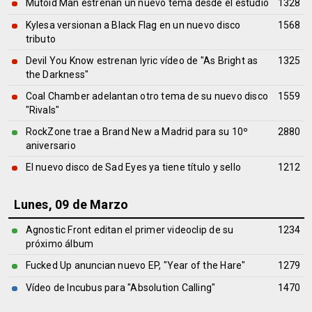
Mutoid Man estrenan un nuevo tema desde el estudio
1328
Kylesa versionan a Black Flag en un nuevo disco
1568
tributo
Devil You Know estrenan lyric vídeo de "As Bright as
1325
the Darkness"
Coal Chamber adelantan otro tema de su nuevo disco
1559
"Rivals"
RockZone trae a Brand New a Madrid para su 10º
2880
aniversario
El nuevo disco de Sad Eyes ya tiene título y sello
1212
Lunes, 09 de Marzo
Agnostic Front editan el primer videoclip de su
1234
próximo álbum
Fucked Up anuncian nuevo EP, "Year of the Hare"
1279
Vídeo de Incubus para "Absolution Calling"
1470