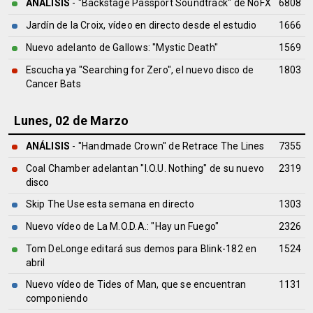
ANÁLISIS
- "Backstage Passport Soundtrack" de
NoFX
6808
Jardín de la Croix, vídeo en directo desde el estudio
1666
Nuevo adelanto de Gallows: "Mystic Death"
1569
Escucha ya "Searching for Zero", el nuevo disco de
1803
Cancer Bats
Lunes, 02 de Marzo
ANÁLISIS
- "Handmade Crown" de
Retrace The Lines
7355
Coal Chamber adelantan "I.O.U. Nothing" de su nuevo
2319
disco
Skip The Use esta semana en directo
1303
Nuevo vídeo de La M.O.D.A.: "Hay un Fuego"
2326
Tom DeLonge editará sus demos para Blink-182 en
1524
abril
Nuevo vídeo de Tides of Man, que se encuentran
1131
componiendo