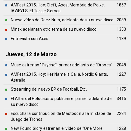
AMFest 2015. Hoy: Cleft, Axes, Memória de Peixe,
1857
IAWFYLS, El Tercer Semes
Nuevo vídeo de Deez Nuts, adelanto de su nuevo disco
2089
Minsk adelantan otro tema de su nuevo disco
1353
Entrevista con Axes
1189
Jueves, 12 de Marzo
Muse estrenan "Psycho", primer adelanto de "Drones"
2048
AMFest 2015. Hoy: Her Name Is Calla, Nordic Giants,
1227
Astralia
Streaming del nuevo EP de Football, Etc.
1175
El Altar del Holocausto publican el primer adelanto de
3415
su nuevo disco
Escucha la contribución de Mastodon a la mixtape de
2284
Juego de Tronos
New Found Glory estrenan el vídeo de "One More
1228