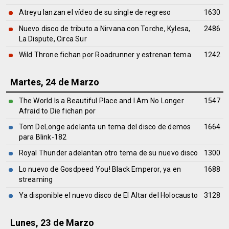
Atreyu lanzan el vídeo de su single de regreso
1630
Nuevo disco de tributo a Nirvana con Torche, Kylesa,
2486
La Dispute, Circa Sur
Wild Throne fichan por Roadrunner y estrenan tema
1242
Martes, 24 de Marzo
The World Is a Beautiful Place and I Am No Longer
1547
Afraid to Die fichan por
Tom DeLonge adelanta un tema del disco de demos
1664
para Blink-182
Royal Thunder adelantan otro tema de su nuevo disco
1300
Lo nuevo de Gosdpeed You! Black Emperor, ya en
1688
streaming
Ya disponible el nuevo disco de El Altar del Holocausto
3128
Lunes, 23 de Marzo