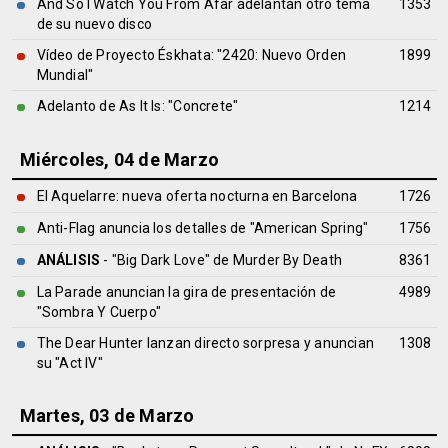
And So I Watch You From Afar adelantan otro tema
1353
de su nuevo disco
Vídeo de Proyecto Éskhata: "2420: Nuevo Orden
1899
Mundial"
Adelanto de As It Is: "Concrete"
1214
Miércoles, 04 de Marzo
El Aquelarre: nueva oferta nocturna en Barcelona
1726
Anti-Flag anuncia los detalles de "American Spring"
1756
ANÁLISIS
- "Big Dark Love" de
Murder By Death
8361
La Parade anuncian la gira de presentación de
4989
"Sombra Y Cuerpo"
The Dear Hunter lanzan directo sorpresa y anuncian
1308
su "Act IV"
Martes, 03 de Marzo