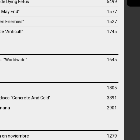
 de
Dying Fetus
5499
t May End"
1577
ven Enemies"
1527
e "Anticult"
1745
a: "Worldwide"
1645
1805
disco "Concrete And Gold"
3391
 Imana
2901
h en noviembre
1279