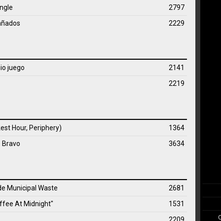
ngle
2797
añados
2229
io juego
2141
2219
est Hour, Periphery)
1364
o Bravo
3634
 de
Municipal Waste
2681
ffee At Midnight"
1531
2209