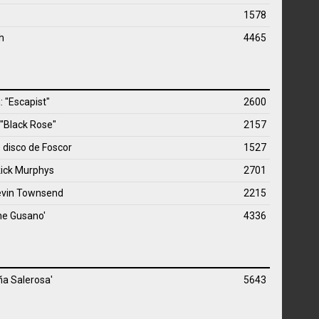
1578
h
4465
 "Escapist"
2600
 "Black Rose"
2157
o disco de Foscor
1527
kick Murphys
2701
evin Townsend
2215
The Gusano'
4336
a Salerosa'
5643