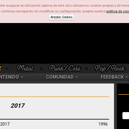
der asegurar la utilización óptima de este sitio utilizamos cookies propias y de terce
d continúa navegando sin modificar su configuración, acepta nuestra
política de coo
Aceptar Cookies
NTENIDO
COMUNIDAD
FEEDBACK
2017
d 2017
1996