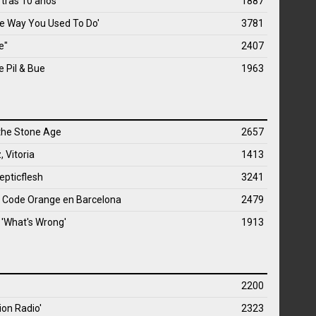
 tras 10 años
1887
e Way You Used To Do'
3781
e"
2407
e Pil & Bue
1963
 the Stone Age
2657
 Vitoria
1413
epticflesh
3241
 Code Orange en Barcelona
2479
 'What's Wrong'
1913
2200
ion Radio'
2323