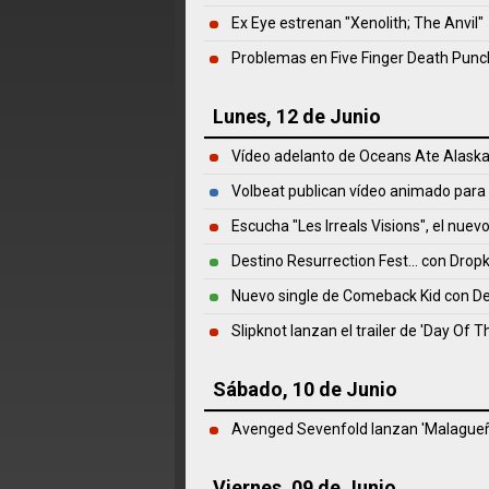
Ex Eye estrenan "Xenolith; The Anvil"
Problemas en Five Finger Death Punc
Lunes, 12 de Junio
Vídeo adelanto de Oceans Ate Alaska:
Volbeat publican vídeo animado para
Escucha "Les Irreals Visions", el nuev
Destino Resurrection Fest... con Drop
Nuevo single de Comeback Kid con D
Slipknot lanzan el trailer de 'Day Of 
Sábado, 10 de Junio
Avenged Sevenfold lanzan 'Malagueñ
Viernes, 09 de Junio