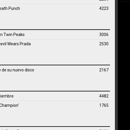
Death Punch
4223
 en Twin Peaks
3006
Devil Wears Prada
2530
 de su nuevo disco
2167
iciembre
4482
'Champion'
1765