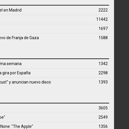
el en Madrid
2222
11442
1697
uevo de Franja de Gaza
1588
óxima semana
1342
a gira por España
2298
cust" y anuncian nuevo disco
1393
s
3605
pe"
2549
o None: "The Apple"
1356