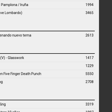
en Pamplona / Iruña
1994
Dave Lombardo)
3465
trenando nuevo tema
2613
 (V) - Glasswork
1417
1229
n Five Finger Death Punch
5550
ng
2708
King
3319