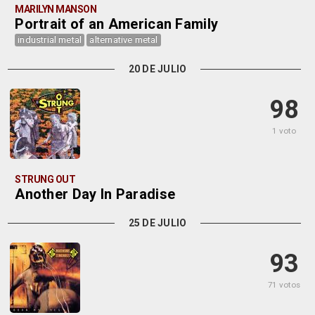
MARILYN MANSON
Portrait of an American Family
industrial metal
alternative metal
20 DE JULIO
98
1 voto
STRUNG OUT
Another Day In Paradise
25 DE JULIO
93
71 votos