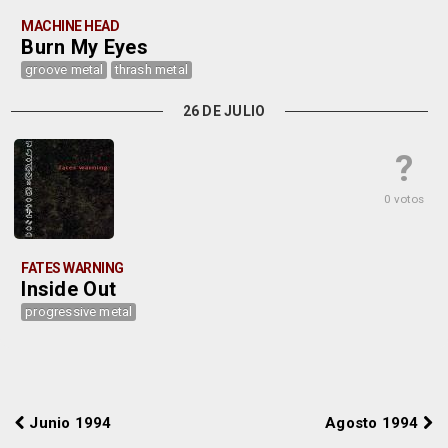
MACHINE HEAD
Burn My Eyes
groove metal
thrash metal
26 DE JULIO
?
0 votos
FATES WARNING
Inside Out
progressive metal
Junio 1994
Agosto 1994