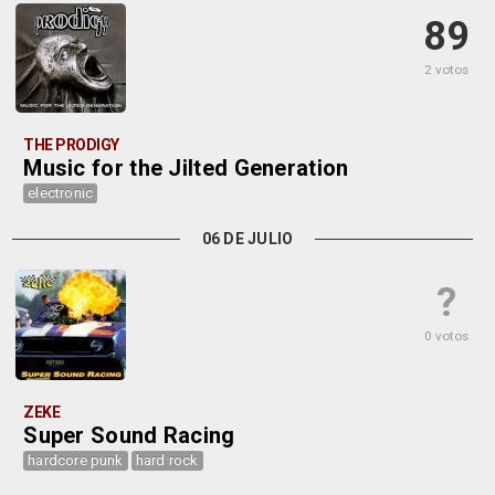
89
2 votos
THE PRODIGY
Music for the Jilted Generation
electronic
06 DE JULIO
?
0 votos
ZEKE
Super Sound Racing
hardcore punk
hard rock