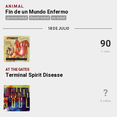
A.N.I.M.A.L.
Fin de un Mundo Enfermo
groove metal
thrash metal
nu metal
18 DE JULIO
90
1 voto
AT THE GATES
Terminal Spirit Disease
?
0 votos