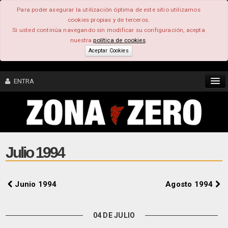
Para poder asegurar la utilización óptima de este sitio utilizamos
cookies propias y de terceros.
Si usted continúa navegando sin modificar su configuración, acepta
nuestra
política de cookies
.
Aceptar Cookies
ENTRA
CONTENIDO
COMUNIDAD
Julio 1994
FEEEDBACK
Junio 1994
Agosto 1994
FOROS
04 DE JULIO