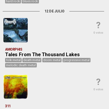
hard rock
blues rock
12 DE JULIO
?
0 votos
AMORPHIS
Tales From The Thousand Lakes
folk metal
death metal
doom metal
progressive metal
melodic death metal
?
0 votos
311