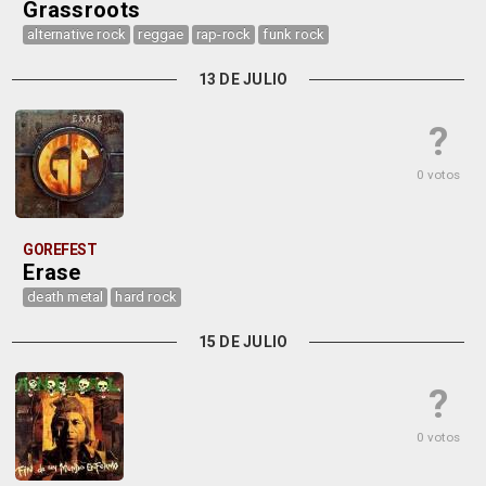
Grassroots
alternative rock
reggae
rap-rock
funk rock
13 DE JULIO
?
0 votos
GOREFEST
Erase
death metal
hard rock
15 DE JULIO
?
0 votos