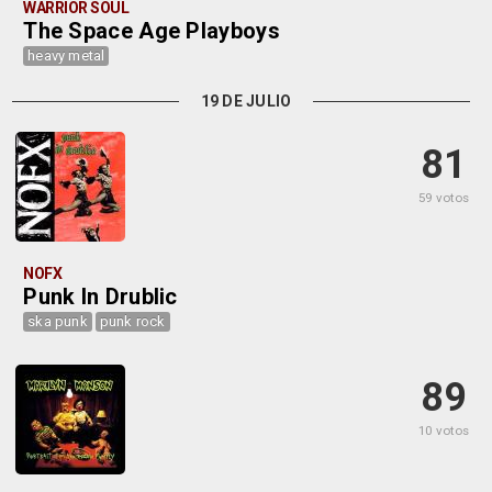
WARRIOR SOUL
The Space Age Playboys
heavy metal
19 DE JULIO
81
59 votos
NOFX
Punk In Drublic
ska punk
punk rock
89
10 votos