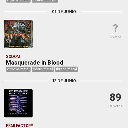
01 DE JUNIO
?
0 votos
SODOM
Masquerade in Blood
groove metal
death metal
thrash metal
13 DE JUNIO
89
94 votos
FEAR FACTORY