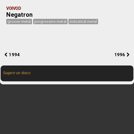
VOIVOD
Negatron
groove metal
progressive metal
industrial metal
1994
1996
Sugerir un disco