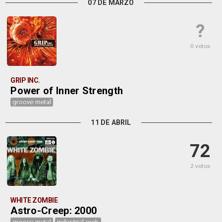
07 DE MARZO
?
0 votos
GRIP INC.
Power of Inner Strength
groove metal
11 DE ABRIL
72
2 votos
WHITE ZOMBIE
Astro-Creep: 2000
groove metal
industrial rock