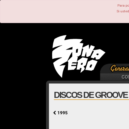
Para po
Si uste
CO
DISCOS DE GROOVE 
1995