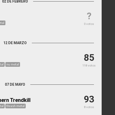
02 DE FEBRERO
?
tal
0 votos
12 DE MARZO
85
tal
nu metal
118 votos
07 DE MAYO
93
ern Trendkill
tal
thrash metal
8 votos