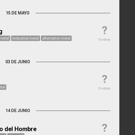
15 DE MAYO
?
g
metal
industrial metal
alternative metal
0 votos
03 DE JUNIO
?
tal
0 votos
14 DE JUNIO
?
o del Hombre