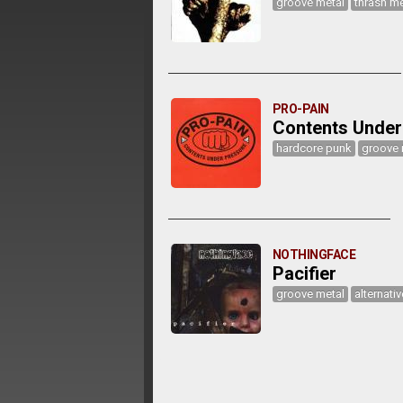
groove metal
thrash me
PRO-PAIN
Contents Under
hardcore punk
groove 
NOTHINGFACE
Pacifier
groove metal
alternati