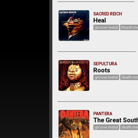
SACRED REICH
Heal
groove metal
thrash me
SEPULTURA
Roots
groove metal
death me
PANTERA
The Great South
groove metal
death me