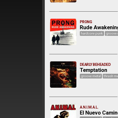
PRONG
Rude Awakenin
hardcore punk
groove 
DEARLY BEHEADED
Temptation
groove metal
thrash me
A.N.I.M.A.L.
El Nuevo Camin