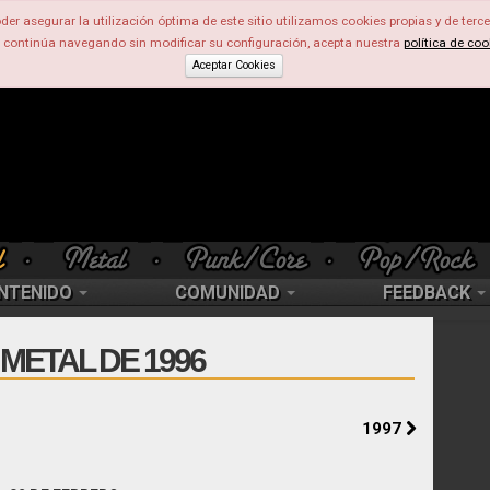
der asegurar la utilización óptima de este sitio utilizamos cookies propias y de terce
d continúa navegando sin modificar su configuración, acepta nuestra
política de coo
Aceptar Cookies
NTENIDO
COMUNIDAD
FEEDBACK
METAL DE 1996
1997