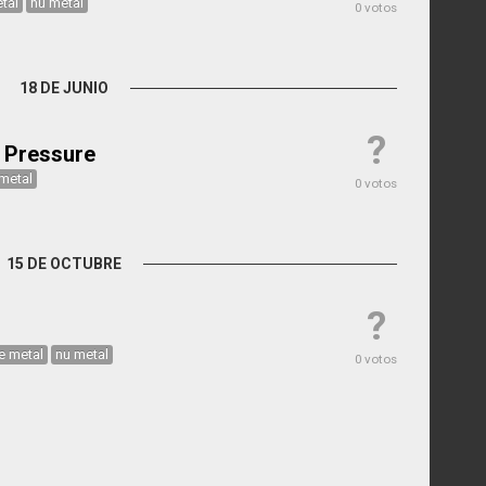
tal
nu metal
0 votos
18 DE JUNIO
?
 Pressure
metal
0 votos
15 DE OCTUBRE
?
ve metal
nu metal
0 votos