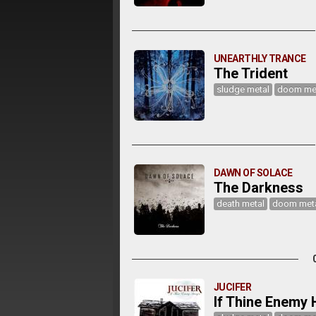
UNEARTHLY TRANCE
The Trident
sludge metal
doom me
DAWN OF SOLACE
The Darkness
death metal
doom met
JUCIFER
If Thine Enemy