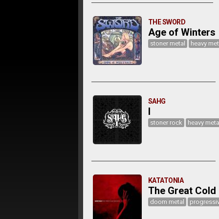
THE SWORD
Age of Winters
stoner metal
heavy met
SAHG
I
stoner rock
heavy meta
KATATONIA
The Great Cold
doom metal
progressi