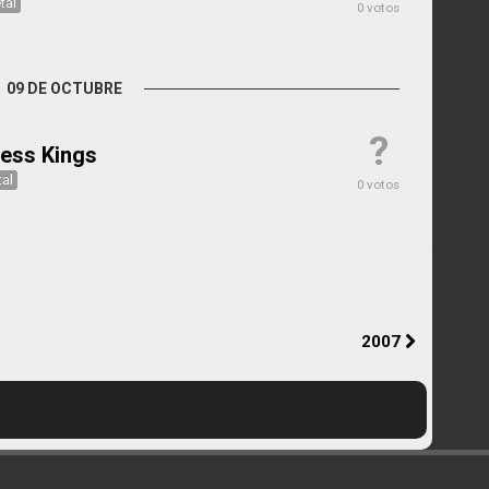
tal
0 votos
09 DE OCTUBRE
?
less Kings
al
0 votos
2007