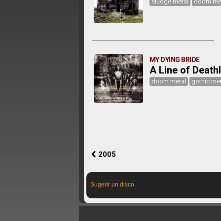
sludge metal
doom me
MY DYING BRIDE
A Line of Death
doom metal
gothic met
2005
Sugerir un disco