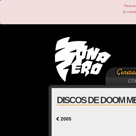
Para po
Si uste
CO
DISCOS DE DOOM ME
2005