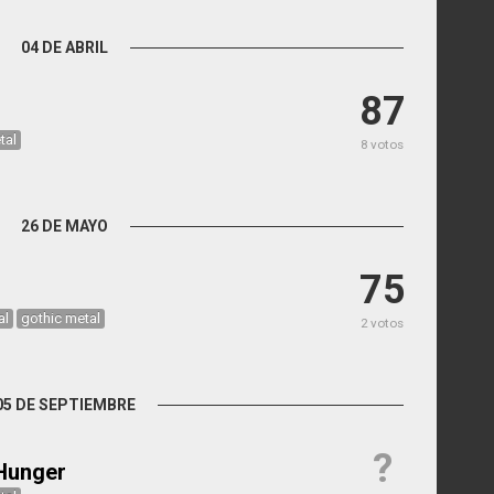
04 DE ABRIL
87
tal
8 votos
26 DE MAYO
75
al
gothic metal
2 votos
05 DE SEPTIEMBRE
?
 Hunger