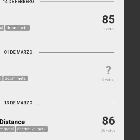
14 DE FEBRERO
85
al
doom metal
1 voto
01 DE MARZO
?
l
doom metal
0 votos
13 DE MARZO
86
 Distance
ve metal
alternative metal
26 votos