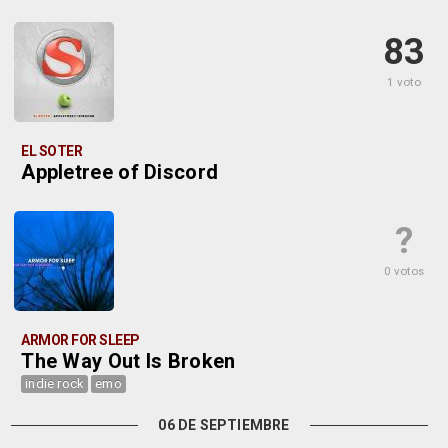
83
1 voto
EL SOTER
Appletree of Discord
?
0 votos
ARMOR FOR SLEEP
The Way Out Is Broken
indie rock
emo
06 DE SEPTIEMBRE