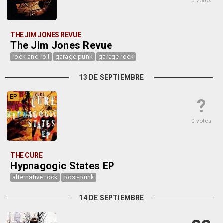
0 votos
THE JIM JONES REVUE
The Jim Jones Revue
rock and roll
garage punk
garage rock
13 DE SEPTIEMBRE
EP
?
0 votos
THE CURE
Hypnagogic States EP
alternative rock
post-punk
14 DE SEPTIEMBRE