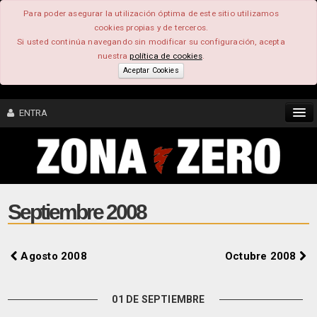
Para poder asegurar la utilización óptima de este sitio utilizamos
cookies propias y de terceros.
Si usted continúa navegando sin modificar su configuración, acepta
nuestra
política de cookies
.
Aceptar Cookies
ENTRA
CONTENIDO
COMUNIDAD
Septiembre 2008
FEEEDBACK
Agosto 2008
Octubre 2008
FOROS
01 DE SEPTIEMBRE