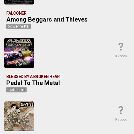
FALCONER
Among Beggars and Thieves
power metal
?
0 votos
BLESSED BY A BROKEN HEART
Pedal To The Metal
metalcore
?
0 votos