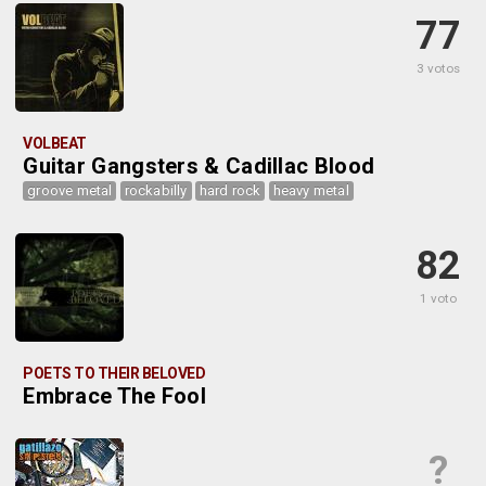
77
3 votos
VOLBEAT
Guitar Gangsters & Cadillac Blood
groove metal
rockabilly
hard rock
heavy metal
82
1 voto
POETS TO THEIR BELOVED
Embrace The Fool
?