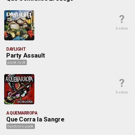
?
0 votos
DAYLIGHT
Party Assault
punk rock
?
0 votos
A QUEMARROPA
Que Corra la Sangre
hardcore punk