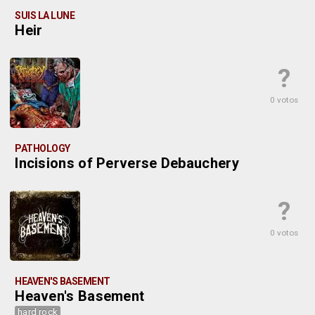
SUIS LA LUNE
Heir
?
0 votos
PATHOLOGY
Incisions of Perverse Debauchery
?
0 votos
HEAVEN'S BASEMENT
Heaven's Basement
hard rock