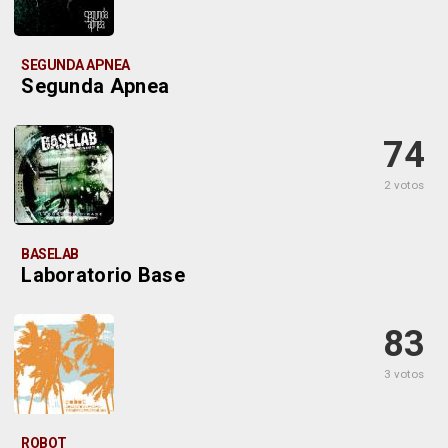
SEGUNDA APNEA
Segunda Apnea
74
2 votos
BASELAB
Laboratorio Base
83
3 votos
ROBOT