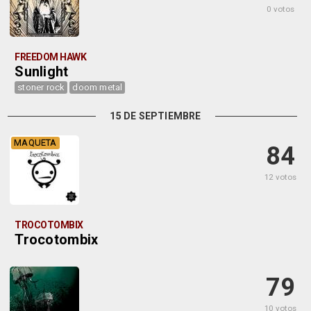
0 votos
FREEDOM HAWK
Sunlight
stoner rock
doom metal
15 DE SEPTIEMBRE
MAQUETA
84
12 votos
TROCOTOMBIX
Trocotombix
79
10 votos