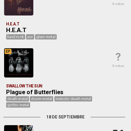
0 votos
H.E.A.T
H.E.A.T
hard rock
aor
glam metal
EP
?
0 votos
SWALLOW THE SUN
Plague of Butterflies
death metal
doom metal
melodic death metal
gothic metal
18 DE SEPTIEMBRE