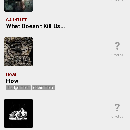
0 votos
GAUNTLET
What Doesn't Kill Us...
?
0 votos
HOWL
Howl
sludge metal
doom metal
?
0 votos