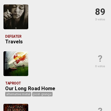
89
3 votos
DEFEATER
Travels
?
0 votos
TAPROOT
Our Long Road Home
alternative metal
post-grunge