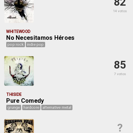
82
14 votos
WHITEWOOD
No Necesitamos Héroes
pop rock
indie pop
85
7 votos
THISIDE
Pure Comedy
grunge
hardcore
alternative metal
?