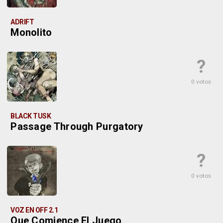
ADRIFT
Monolito
?
0 votos
BLACK TUSK
Passage Through Purgatory
?
0 votos
VOZ EN OFF 2.1
Que Comience El Juego