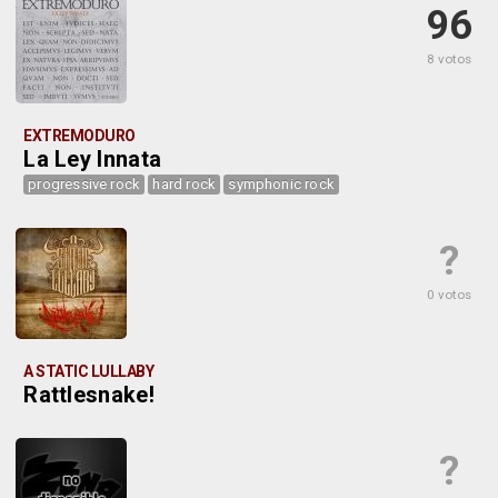
96
8 votos
EXTREMODURO
La Ley Innata
progressive rock
hard rock
symphonic rock
?
0 votos
A STATIC LULLABY
Rattlesnake!
?