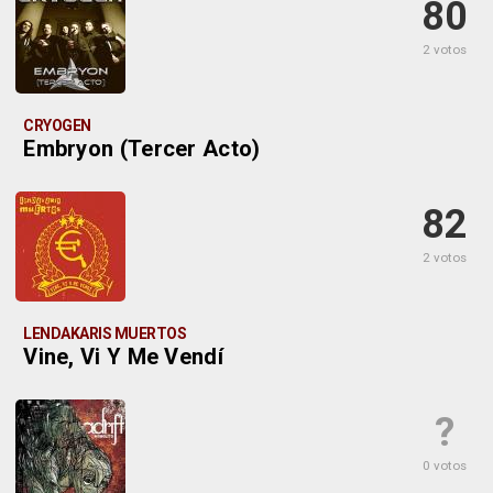
80
2 votos
CRYOGEN
Embryon (Tercer Acto)
82
2 votos
LENDAKARIS MUERTOS
Vine, Vi Y Me Vendí
?
0 votos