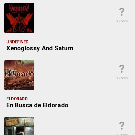
?
0 votos
UNDEFINED
Xenoglossy And Saturn
?
0 votos
ELDORADO
En Busca de Eldorado
?