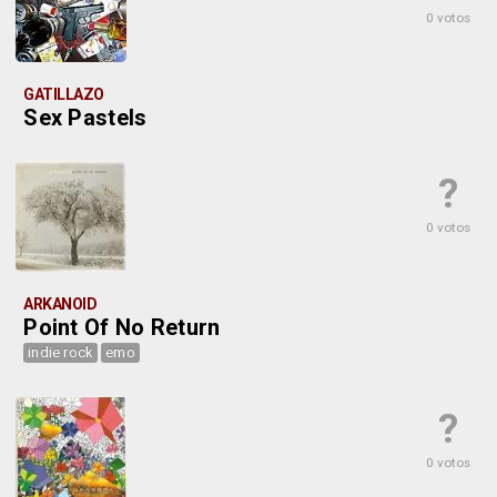
0 votos
GATILLAZO
Sex Pastels
?
0 votos
ARKANOID
Point Of No Return
indie rock
emo
?
0 votos