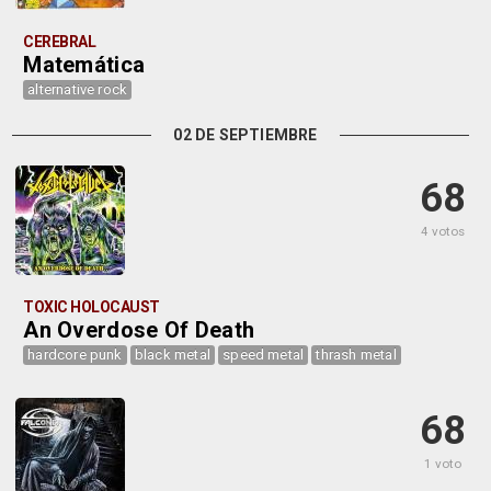
CEREBRAL
Matemática
alternative rock
02 DE SEPTIEMBRE
68
4 votos
TOXIC HOLOCAUST
An Overdose Of Death
hardcore punk
black metal
speed metal
thrash metal
68
1 voto