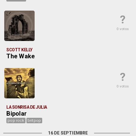
?
0 votos
SCOTT KELLY
The Wake
?
0 votos
LA SONRISA DE JULIA
Bipolar
pop rock
britpop
16 DE SEPTIEMBRE