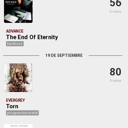
56
5 votos
ADVANCE
The End Of Eternity
hardcore
19 DE SEPTIEMBRE
80
3 votos
EVERGREY
Torn
progressive metal