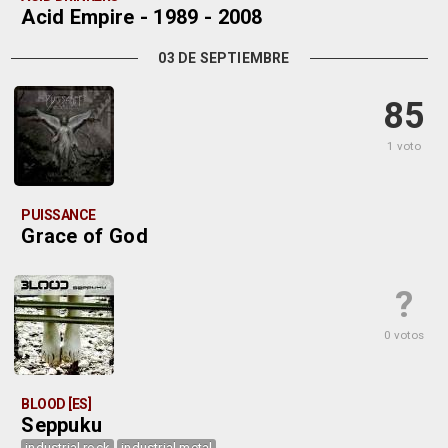
Acid Empire - 1989 - 2008
03 DE SEPTIEMBRE
85
1 voto
PUISSANCE
Grace of God
?
0 votos
BLOOD [ES]
Seppuku
industrial rock
industrial metal