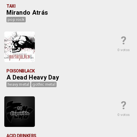
TAXI
Mirando Atrás
pop rock
?
0 votos
POISONBLACK
A Dead Heavy Day
heavy metal
gothic metal
?
0 votos
ACID DRINKERS