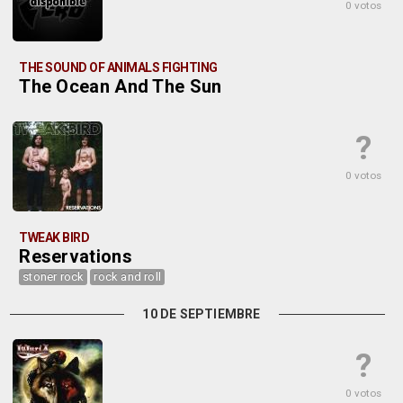
0 votos
THE SOUND OF ANIMALS FIGHTING
The Ocean And The Sun
?
0 votos
TWEAK BIRD
Reservations
stoner rock
rock and roll
10 DE SEPTIEMBRE
?
0 votos