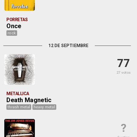
PORRETAS
Once
rock
12 DE SEPTIEMBRE
77
27 votos
METALLICA
Death Magnetic
thrash metal
heavy metal
?