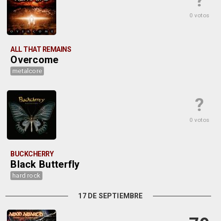
?
0 votos
ALL THAT REMAINS
Overcome
metalcore
?
0 votos
BUCKCHERRY
Black Butterfly
hard rock
17 DE SEPTIEMBRE