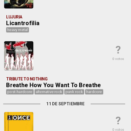
LUJURIA
Licantrofilia
heavy metal
?
0 votos
TRIBUTE TO NOTHING
Breathe How You Want To Breathe
post-hardcore
alternative rock
punk rock
hardcore
11 DE SEPTIEMBRE
?
0 votos