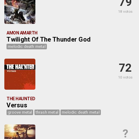
79
18 votos
AMON AMARTH
Twilight Of The Thunder God
melodic death metal
72
10 votos
THE HAUNTED
Versus
groove metal
thrash metal
melodic death metal
?