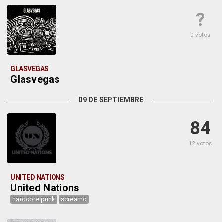
?
0 votos
GLASVEGAS
Glasvegas
09 DE SEPTIEMBRE
84
12 votos
UNITED NATIONS
United Nations
hardcore punk
screamo