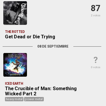
87
2 votos
THE ROTTED
Get Dead or Die Trying
08 DE SEPTIEMBRE
?
0 votos
ICED EARTH
The Crucible of Man: Something
Wicked Part 2
heavy metal
power metal