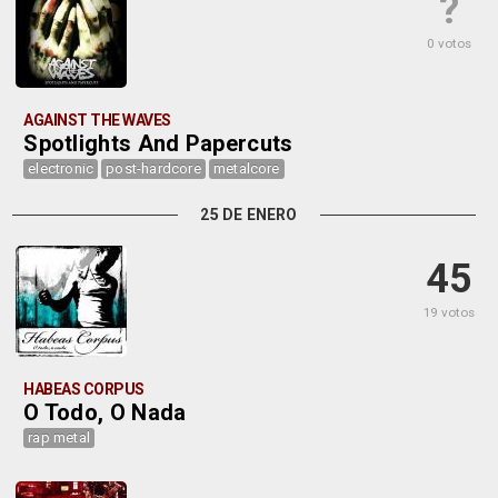
?
0 votos
AGAINST THE WAVES
Spotlights And Papercuts
electronic
post-hardcore
metalcore
25 DE ENERO
45
19 votos
HABEAS CORPUS
O Todo, O Nada
rap metal