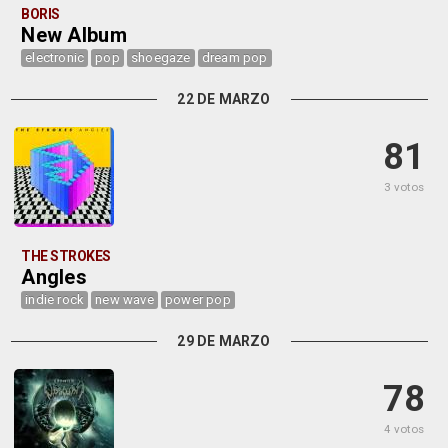
BORIS
New Album
electronic
pop
shoegaze
dream pop
22 DE MARZO
81
3 votos
THE STROKES
Angles
indie rock
new wave
power pop
29 DE MARZO
78
4 votos