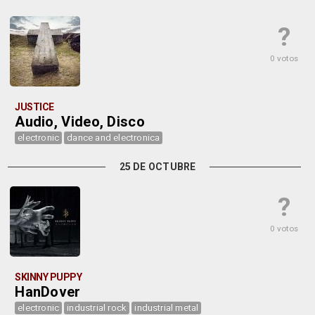
?
0 votos
JUSTICE
Audio, Video, Disco
electronic
dance and electronica
25 DE OCTUBRE
?
0 votos
SKINNY PUPPY
HanDover
electronic
industrial rock
industrial metal