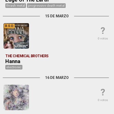
thrash metal
progressive death metal
15 DE MARZO
B.S.O.
?
0 votos
THE CHEMICAL BROTHERS
Hanna
electronic
16 DE MARZO
?
0 votos