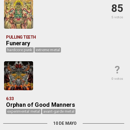
85
5 votos
PULLING TEETH
Funerary
hardcore punk
extreme metal
?
0 votos
6:33
Orphan of Good Manners
experimental metal
avant-garde metal
10 DE MAYO