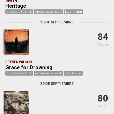
OPETH
Heritage
progressive rock
progressive metal
jazz fusion
26 DE SEPTIEMBRE
84
12 votos
STEVEN WILSON
Grace for Drowning
progressive rock
experimental rock
jazz fusion
29 DE SEPTIEMBRE
80
1 voto