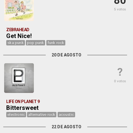
80
5 votos
ZEBRAHEAD
Get Nice!
ska punk
pop punk
funk rock
20 DE AGOSTO
?
0 votos
LIFE ON PLANET 9
Bittersweet
electronic
alternative rock
acoustic
22 DE AGOSTO