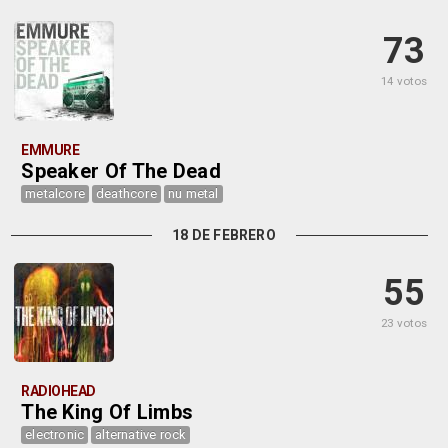
73
14 votos
EMMURE
Speaker Of The Dead
metalcore
deathcore
nu metal
18 DE FEBRERO
55
23 votos
RADIOHEAD
The King Of Limbs
electronic
alternative rock