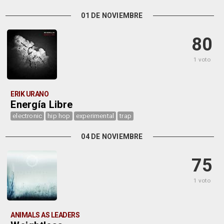
01 DE NOVIEMBRE
80
1 voto
ERIK URANO
Energía Libre
electronic
hip hop
experimental
trap
04 DE NOVIEMBRE
75
1 voto
ANIMALS AS LEADERS