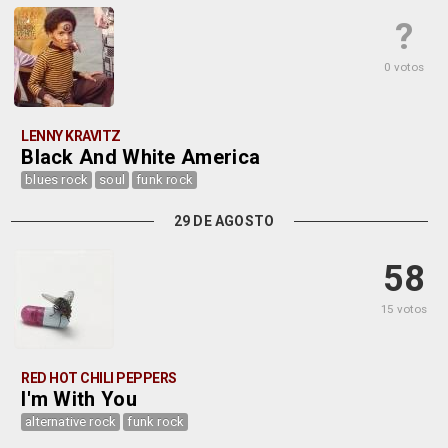
?
0 votos
LENNY KRAVITZ
Black And White America
blues rock
soul
funk rock
29 DE AGOSTO
58
15 votos
RED HOT CHILI PEPPERS
I'm With You
alternative rock
funk rock