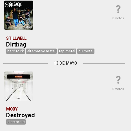
?
0 votos
STILLWELL
Dirtbag
hard rock
alternative metal
rap metal
nu metal
13 DE MAYO
?
0 votos
MOBY
Destroyed
electronic