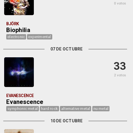
0 votos
BJÖRK
Biophilia
electronic
experimental
07 DE OCTUBRE
33
2 votos
EVANESCENCE
Evanescence
symphonic metal
hard rock
alternative metal
nu metal
10 DE OCTUBRE