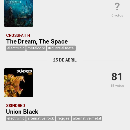
?
0 votos
CROSSFAITH
The Dream, The Space
electronic
metalcore
industrial metal
25 DE ABRIL
81
15 votos
SKINDRED
Union Black
electronic
alternative rock
reggae
alternative metal