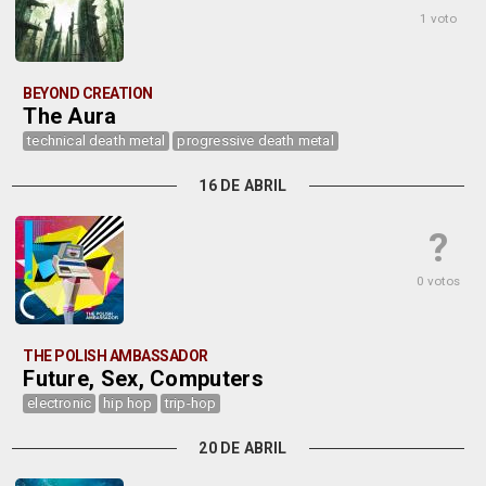
1 voto
BEYOND CREATION
The Aura
technical death metal
progressive death metal
16 DE ABRIL
?
0 votos
THE POLISH AMBASSADOR
Future, Sex, Computers
electronic
hip hop
trip-hop
20 DE ABRIL