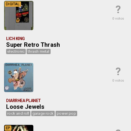
DIGITAL
?
0 votos
LICH KING
Super Retro Thrash
electronic
thrash metal
?
0 votos
DIARRHEA PLANET
Loose Jewels
rock and roll
garage rock
power pop
EP