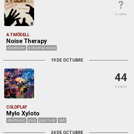
?
0 votos
A.T.MÖDELL
Noise Therapy
electronic
industrial metal
19 DE OCTUBRE
44
3 votos
COLDPLAY
Mylo Xyloto
electronic
pop
pop rock
r&b
24 DE OCTUBRE