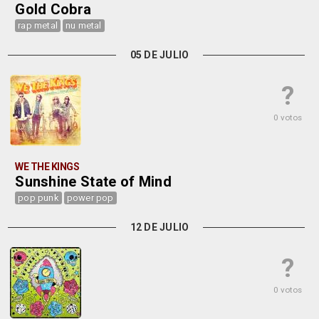
Gold Cobra
rap metal
nu metal
05 DE JULIO
?
0 votos
WE THE KINGS
Sunshine State of Mind
pop punk
power pop
12 DE JULIO
?
0 votos