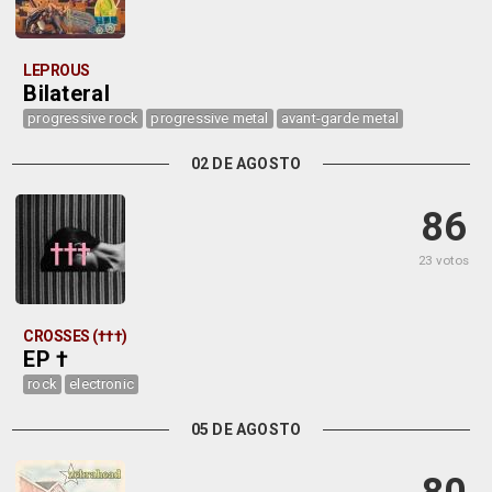
LEPROUS
Bilateral
progressive rock
progressive metal
avant-garde metal
02 DE AGOSTO
86
23 votos
CROSSES (†††)
EP †
rock
electronic
05 DE AGOSTO