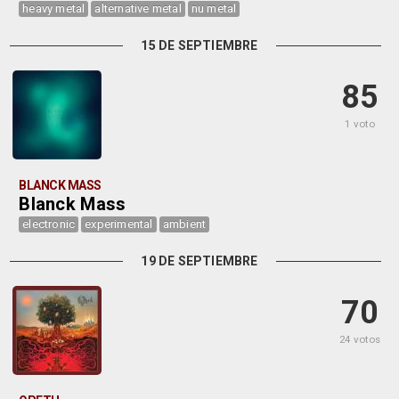
heavy metal
alternative metal
nu metal
15 DE SEPTIEMBRE
85
1 voto
BLANCK MASS
Blanck Mass
electronic
experimental
ambient
19 DE SEPTIEMBRE
70
24 votos