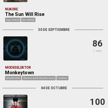
NUKORE
The Sun Will Rise
rap metal
nu metal
30 DE SEPTIEMBRE
86
1 voto
MODESELEKTOR
Monkeytown
electronic
dance and electronica
techno
04 DE OCTUBRE
100