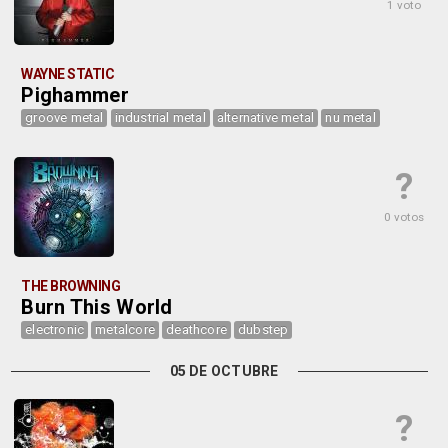
1 voto
WAYNE STATIC
Pighammer
groove metal
industrial metal
alternative metal
nu metal
?
0 votos
THE BROWNING
Burn This World
electronic
metalcore
deathcore
dubstep
05 DE OCTUBRE
?