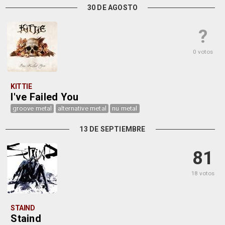
30 DE AGOSTO
?
0 votos
KITTIE
I've Failed You
groove metal
alternative metal
nu metal
13 DE SEPTIEMBRE
81
18 votos
STAIND
Staind