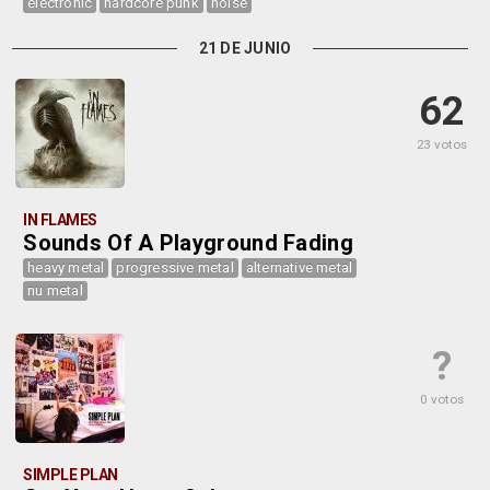
electronic
hardcore punk
noise
21 DE JUNIO
62
23 votos
IN FLAMES
Sounds Of A Playground Fading
heavy metal
progressive metal
alternative metal
nu metal
?
0 votos
SIMPLE PLAN