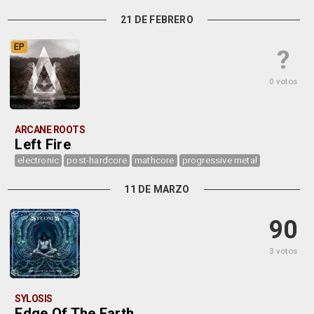
21 DE FEBRERO
EP
?
0 votos
ARCANE ROOTS
Left Fire
electronic
post-hardcore
mathcore
progressive metal
11 DE MARZO
90
3 votos
SYLOSIS
Edge Of The Earth