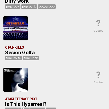
Dirty work
pop rock
pop punk
power pop
?
0 votos
O'FUNK'ILLO
Sesión Golfa
funk metal
funk rock
?
0 votos
ATARI TEENAGE RIOT
Is This Hyperreal?