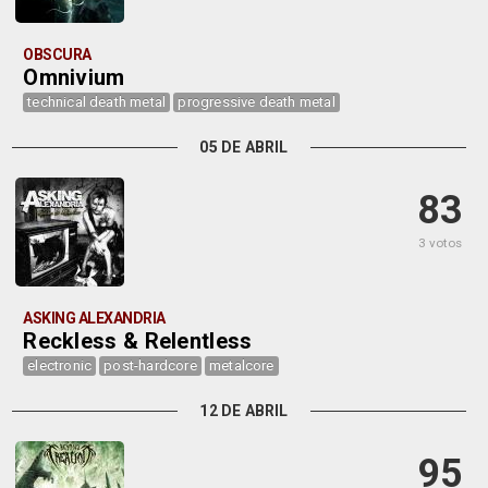
OBSCURA
Omnivium
technical death metal
progressive death metal
05 DE ABRIL
83
3 votos
ASKING ALEXANDRIA
Reckless & Relentless
electronic
post-hardcore
metalcore
12 DE ABRIL
95