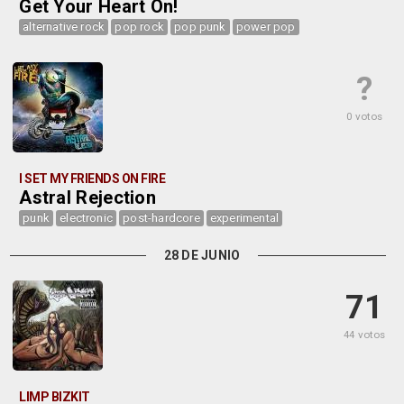
Get Your Heart On!
alternative rock
pop rock
pop punk
power pop
?
0 votos
I SET MY FRIENDS ON FIRE
Astral Rejection
punk
electronic
post-hardcore
experimental
28 DE JUNIO
71
44 votos
LIMP BIZKIT