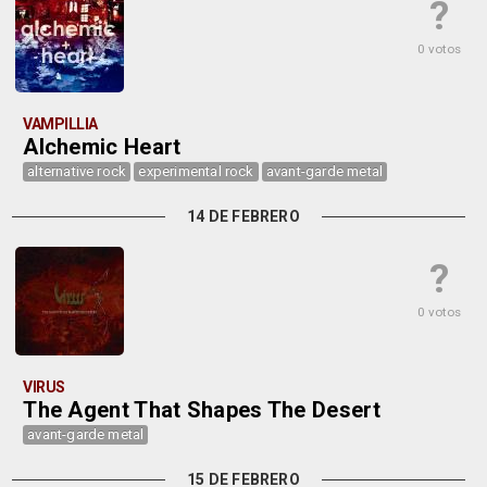
?
0 votos
VAMPILLIA
Alchemic Heart
alternative rock
experimental rock
avant-garde metal
14 DE FEBRERO
?
0 votos
VIRUS
The Agent That Shapes The Desert
avant-garde metal
15 DE FEBRERO