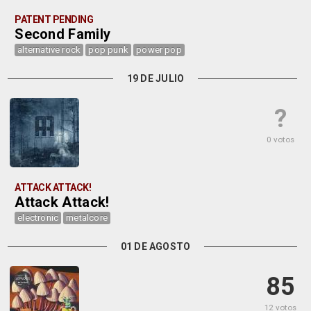
PATENT PENDING
Second Family
alternative rock
pop punk
power pop
19 DE JULIO
?
0 votos
ATTACK ATTACK!
Attack Attack!
electronic
metalcore
01 DE AGOSTO
85
12 votos