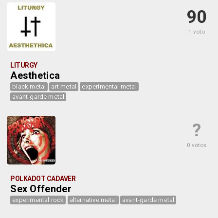
90
1 voto
LITURGY
Aesthetica
black metal
art metal
experimental metal
avant-garde metal
?
0 votos
POLKADOT CADAVER
Sex Offender
experimental rock
alternative metal
avant-garde metal