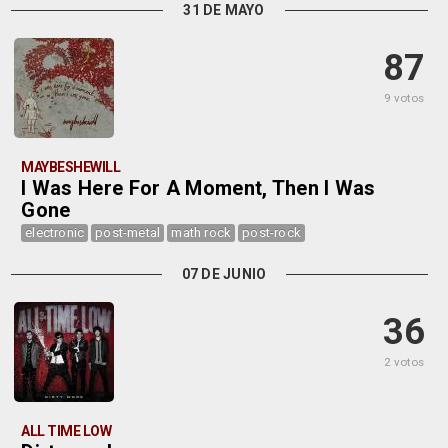
31 DE MAYO
87
9 votos
MAYBESHEWILL
I Was Here For A Moment, Then I Was
Gone
electronic
post-metal
math rock
post-rock
07 DE JUNIO
36
2 votos
ALL TIME LOW