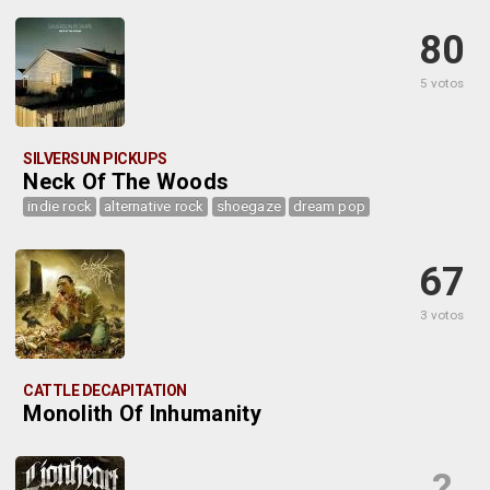
80
5 votos
SILVERSUN PICKUPS
Neck Of The Woods
indie rock
alternative rock
shoegaze
dream pop
67
3 votos
CATTLE DECAPITATION
Monolith Of Inhumanity
?