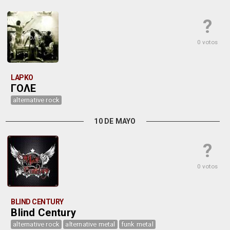
?
0 votos
LAPKO
ΓΟΛΕ
alternative rock
10 DE MAYO
?
0 votos
BLIND CENTURY
Blind Century
alternative rock
alternative metal
funk metal