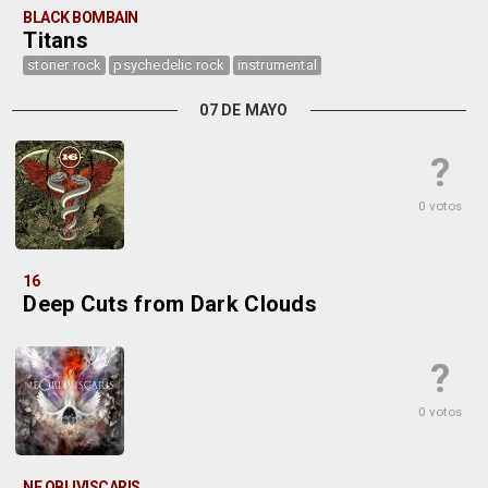
BLACK BOMBAIN
Titans
stoner rock
psychedelic rock
instrumental
07 DE MAYO
?
0 votos
16
Deep Cuts from Dark Clouds
?
0 votos
NE OBLIVISCARIS