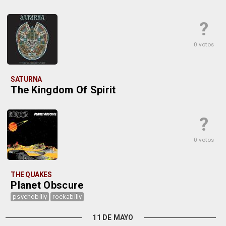
?
0 votos
SATURNA
The Kingdom Of Spirit
?
0 votos
THE QUAKES
Planet Obscure
psychobilly
rockabilly
11 DE MAYO