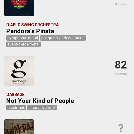
0 votos
DIABLO SWING ORCHESTRA
Pandora's Piñata
symphonic metal
progressive death metal
avant-garde metal
82
2 votos
GARBAGE
Not Your Kind of People
electronic
alternative rock
?