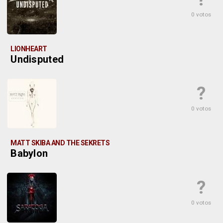
0 votos
LIONHEART
Undisputed
?
0 votos
MATT SKIBA AND THE SEKRETS
Babylon
?
0 votos