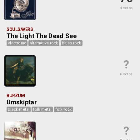
4 votos
SOULSAVERS
The Light The Dead See
electronic
alternative rock
blues rock
?
0 votos
BURZUM
Umskiptar
black metal
folk metal
folk rock
?