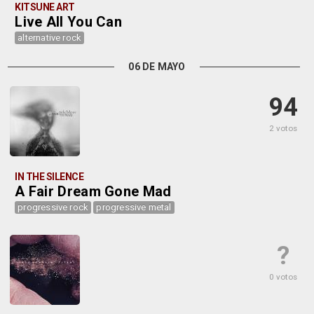
KITSUNE ART
Live All You Can
alternative rock
06 DE MAYO
94
2 votos
IN THE SILENCE
A Fair Dream Gone Mad
progressive rock
progressive metal
?
0 votos