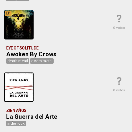
EP
?
0 votos
EYE OF SOLITUDE
Awoken By Crows
death metal
doom metal
?
0 votos
ZIEN AÑOS
La Guerra del Arte
indie rock