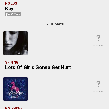
PG.LOST
Key
post-rock
02 DE MAYO
?
0 votos
SHINING
Lots Of Girls Gonna Get Hurt
?
0 votos
BACKBONE