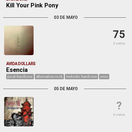
Kill Your Pink Pony
03 DE MAYO
75
5 votos
AVIDA DOLLARS
Esencia
post-hardcore
alternative rock
melodic hardcore
emo
05 DE MAYO
?
0 votos