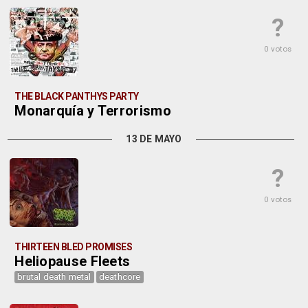
?
0 votos
THE BLACK PANTHYS PARTY
Monarquía y Terrorismo
13 DE MAYO
?
0 votos
THIRTEEN BLED PROMISES
Heliopause Fleets
brutal death metal
deathcore