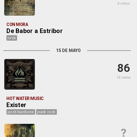
0 votos
CON MORA
De Babor a Estribor
rock
15 DE MAYO
86
13 votos
HOT WATER MUSIC
Exister
post-hardcore
punk rock
?