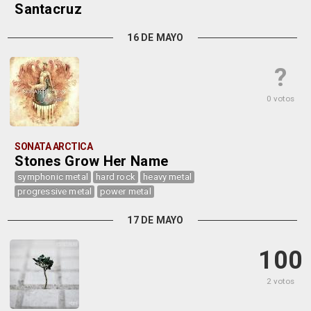
Santacruz
16 DE MAYO
?
0 votos
SONATA ARCTICA
Stones Grow Her Name
symphonic metal
hard rock
heavy metal
progressive metal
power metal
17 DE MAYO
100
2 votos