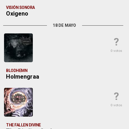
VISIÓN SONORA
Oxigeno
18 DE MAYO
?
0 votos
BLODHEMN
Holmengraa
?
0 votos
THE FALLEN DIVINE