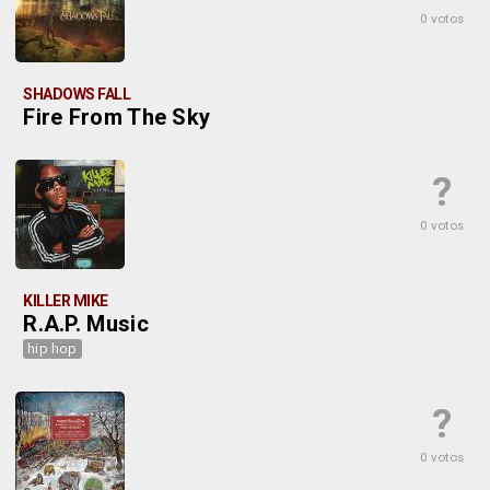
0 votos
SHADOWS FALL
Fire From The Sky
?
0 votos
KILLER MIKE
R.A.P. Music
hip hop
?
0 votos