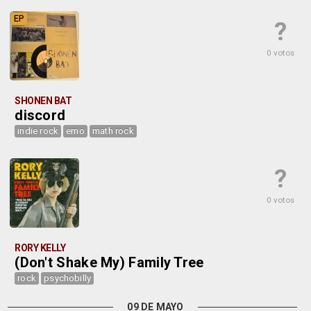
EP
?
0 votos
SHONEN BAT
discord
indie rock
emo
math rock
?
0 votos
RORY KELLY
(Don't Shake My) Family Tree
rock
psychobilly
09 DE MAYO