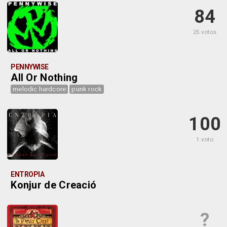
84
25 votos
PENNYWISE
All Or Nothing
melodic hardcore
punk rock
100
1 voto
ENTROPIA
Konjur de Creació
?