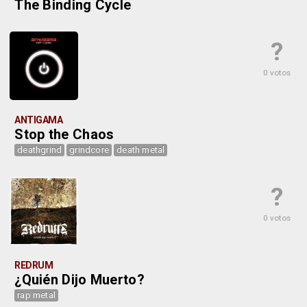
The Binding Cycle
?
0 votos
ANTIGAMA
Stop the Chaos
deathgrind
grindcore
death metal
?
0 votos
REDRUM
¿Quién Dijo Muerto?
rap metal