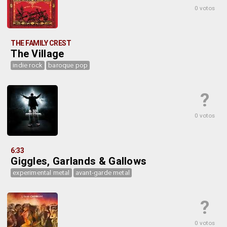
0 votos
THE FAMILY CREST
The Village
indie rock
baroque pop
?
0 votos
6:33
Giggles, Garlands & Gallows
experimental metal
avant-garde metal
?
0 votos