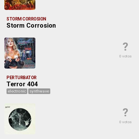
STORM CORROSION
Storm Corrosion
?
0 votos
PERTURBATOR
Terror 404
electronic
synthwave
?
0 votos