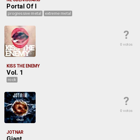
Portal Of I
progressive metal
extreme metal
?
0 votos
KISS THE ENEMY
Vol. 1
rock
?
0 votos
JOTNAR
Giant