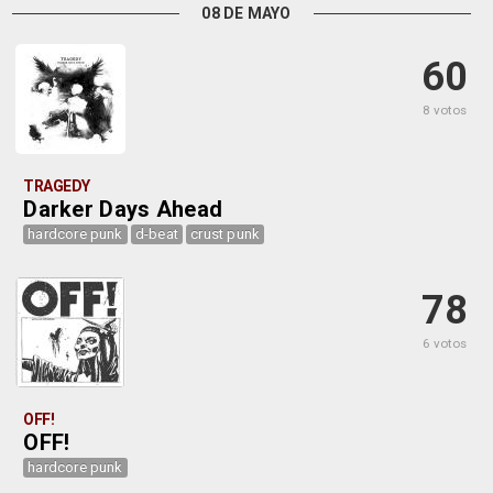
08 DE MAYO
60
8 votos
TRAGEDY
Darker Days Ahead
hardcore punk
d-beat
crust punk
78
6 votos
OFF!
OFF!
hardcore punk