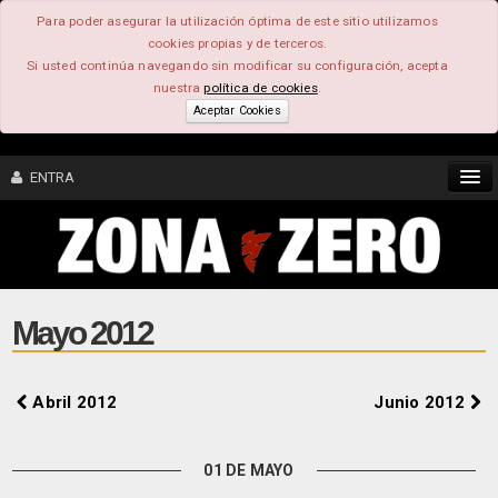
Para poder asegurar la utilización óptima de este sitio utilizamos
cookies propias y de terceros.
Si usted continúa navegando sin modificar su configuración, acepta
nuestra
política de cookies
.
Aceptar Cookies
ENTRA
CONTENIDO
COMUNIDAD
Mayo 2012
FEEEDBACK
Abril 2012
Junio 2012
FOROS
01 DE MAYO