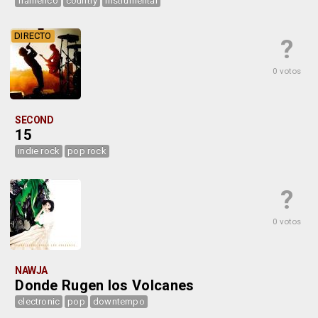
flamenco
country
instrumental
DIRECTO
?
0 votos
SECOND
15
indie rock
pop rock
?
0 votos
NAWJA
Donde Rugen los Volcanes
electronic
pop
downtempo