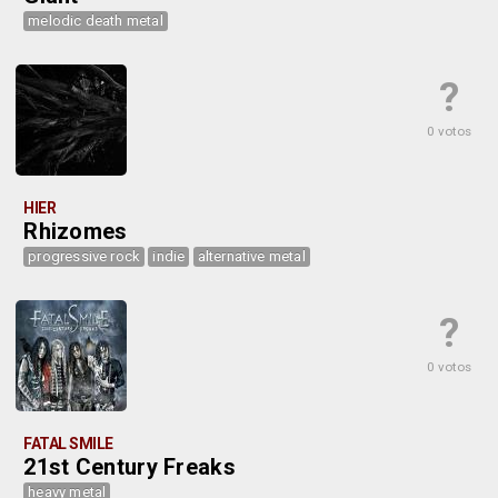
melodic death metal
?
0 votos
HIER
Rhizomes
progressive rock
indie
alternative metal
?
0 votos
FATAL SMILE
21st Century Freaks
heavy metal