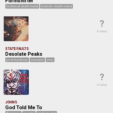
Formshifter
technical death metal
melodic death metal
?
0 votos
STATE FAULTS
Desolate Peaks
post-hardcore
screamo
emo
?
0 votos
JOHN 5
God Told Me To