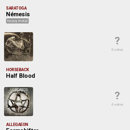
SARATOGA
Némesis
heavy metal
?
0 votos
HORSEBACK
Half Blood
?
0 votos
ALLEGAEON