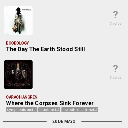
?
0 votos
BOOBOLOGY
The Day The Earth Stood Still
?
0 votos
CARACH ANGREN
Where the Corpses Sink Forever
symphonic metal
black metal
melodic death metal
20 DE MAYO